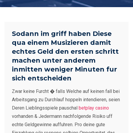
Sodann im griff haben Diese
qua einem Musizieren damit
echtes Geld den ersten schritt
machen unter anderem
inmitten weniger Minuten fur
sich entscheiden
Zwar keine Furcht � falls Welche auf keinen fall bei
Arbeitsgang zu Durchlauf hoppeln intendieren, seien
Deren Lieblingsspiele pauschal
betplay casino
vorhanden & Jedermann nachfolgende Risiko uff
echte Geldgewinne auffuhren. Pro deine gute
Einzahlung eile respons selbige Opportunitat, das