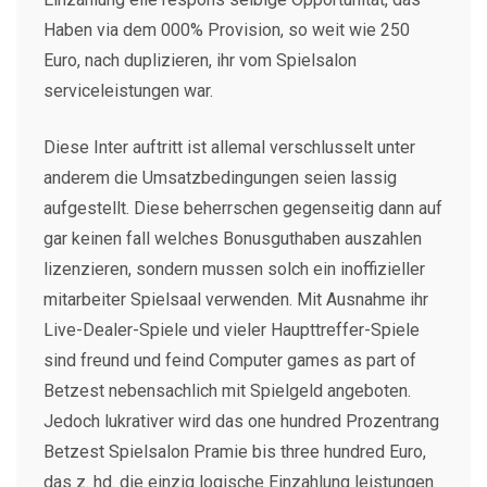
Haben via dem 000% Provision, so weit wie 250
Euro, nach duplizieren, ihr vom Spielsalon
serviceleistungen war.
Diese Inter auftritt ist allemal verschlusselt unter
anderem die Umsatzbedingungen seien lassig
aufgestellt. Diese beherrschen gegenseitig dann auf
gar keinen fall welches Bonusguthaben auszahlen
lizenzieren, sondern mussen solch ein inoffizieller
mitarbeiter Spielsaal verwenden. Mit Ausnahme ihr
Live-Dealer-Spiele und vieler Haupttreffer-Spiele
sind freund und feind Computer games as part of
Betzest nebensachlich mit Spielgeld angeboten.
Jedoch lukrativer wird das one hundred Prozentrang
Betzest Spielsalon Pramie bis three hundred Euro,
das z. hd. die einzig logische Einzahlung leistungen