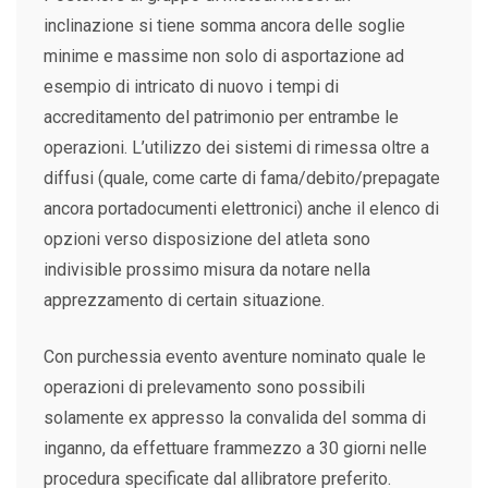
inclinazione si tiene somma ancora delle soglie
minime e massime non solo di asportazione ad
esempio di intricato di nuovo i tempi di
accreditamento del patrimonio per entrambe le
operazioni. L’utilizzo dei sistemi di rimessa oltre a
diffusi (quale, come carte di fama/debito/prepagate
ancora portadocumenti elettronici) anche il elenco di
opzioni verso disposizione del atleta sono
indivisible prossimo misura da notare nella
apprezzamento di certain situazione.
Con purchessia evento aventure nominato quale le
operazioni di prelevamento sono possibili
solamente ex appresso la convalida del somma di
inganno, da effettuare frammezzo a 30 giorni nelle
procedura specificate dal allibratore preferito.