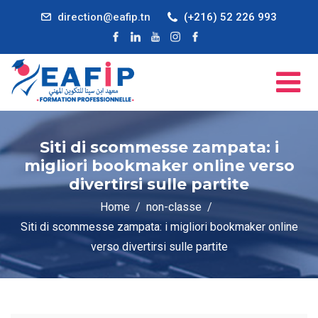
direction@eafip.tn
(+216) 52 226 993
Siti di scommesse zampata: i
migliori bookmaker online verso
divertirsi sulle partite
Home
non-classe
Siti di scommesse zampata: i migliori bookmaker online
verso divertirsi sulle partite