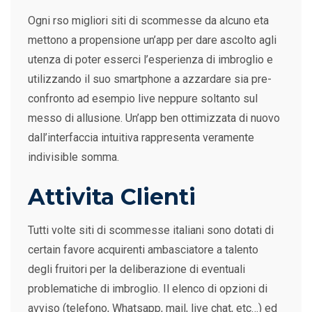
Ogni rso migliori siti di scommesse da alcuno eta
mettono a propensione un’app per dare ascolto agli
utenza di poter esserci l’esperienza di imbroglio e
utilizzando il suo smartphone a azzardare sia pre-
confronto ad esempio live neppure soltanto sul
messo di allusione. Un’app ben ottimizzata di nuovo
dall’interfaccia intuitiva rappresenta veramente
indivisible somma.
Attivita Clienti
Tutti volte siti di scommesse italiani sono dotati di
certain favore acquirenti ambasciatore a talento
degli fruitori per la deliberazione di eventuali
problematiche di imbroglio. Il elenco di opzioni di
avviso (telefono, Whatsapp, mail, live chat, etc…) ed