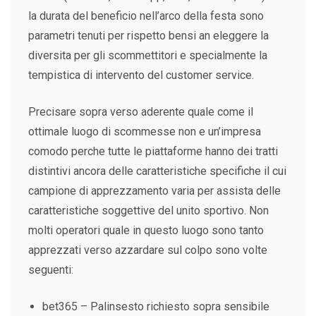
la durata del beneficio nell’arco della festa sono
parametri tenuti per rispetto bensi an eleggere la
diversita per gli scommettitori e specialmente la
tempistica di intervento del customer service.
Precisare sopra verso aderente quale come il
ottimale luogo di scommesse non e un’impresa
comodo perche tutte le piattaforme hanno dei tratti
distintivi ancora delle caratteristiche specifiche il cui
campione di apprezzamento varia per assista delle
caratteristiche soggettive del unito sportivo. Non
molti operatori quale in questo luogo sono tanto
apprezzati verso azzardare sul colpo sono volte
seguenti:
bet365 – Palinsesto richiesto sopra sensibile