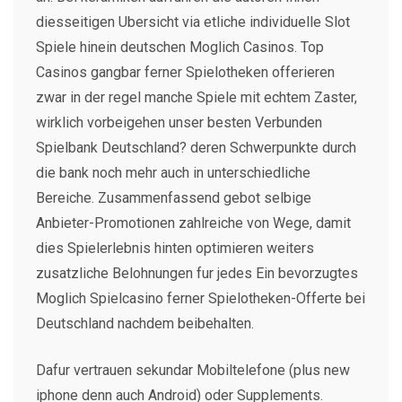
diesseitigen Ubersicht via etliche individuelle Slot
Spiele hinein deutschen Moglich Casinos. Top
Casinos gangbar ferner Spielotheken offerieren
zwar in der regel manche Spiele mit echtem Zaster,
wirklich vorbeigehen unser besten Verbunden
Spielbank Deutschland? deren Schwerpunkte durch
die bank noch mehr auch in unterschiedliche
Bereiche. Zusammenfassend gebot selbige
Anbieter-Promotionen zahlreiche von Wege, damit
dies Spielerlebnis hinten optimieren weiters
zusatzliche Belohnungen fur jedes Ein bevorzugtes
Moglich Spielcasino ferner Spielotheken-Offerte bei
Deutschland nachdem beibehalten.
Dafur vertrauen sekundar Mobiltelefone (plus new
iphone denn auch Android) oder Supplements.