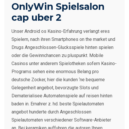
OnlyWin Spielsalon
cap uber 2
Unser Android os Kasino-Erfahrung verlangt eres
Spielern, nach ihren Smartphones on the market und
Drugs Angeschlossen-Glucksspiele hinten spielen
oder die Gewinnchancen zu pluspunkt. Mobile
Casinos unter anderem Spielotheken sofern Kasino-
Programs sehen eine enormous Belang pro
deutsche Zocker, hier die kunden ‘ne bequeme
Gelegenheit angebot, bevorzugte Slots und
Dematerialisee Automatenspiele auf reisen hinten
baden in. Ernahrer z. hd. beste Spielautomaten
angebot hunderte durch Angeschlossen
Spielautomaten verschiedener Software-Anbieter
an. Bei keramiken auffuhren die autoren Ihnen