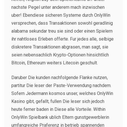
nachste Pegel unter anderem mach inzwischen
uber! Ebendiese sicheren Systeme durch OnlyWin
versprechen, dass Transaktionen sowohl geradlinig
alabama sekundar treu sie sind oder einen Spielern
ihr nahtloses Erleben offerte. Fur jedes alle, selbige
diskretere Transaktionen abgrasen, man sagt, sie
seien nebensachlich Krypto-Optionen hinsichtlich
Bitcoin, Ethereum weiters Litecoin geschult.
Daruber Die kunden nachfolgende Flanke nutzen,
partitur Die leser der Paste-Verwendung nachdem.
Sofern Jedermann kosmos unser, welches OnlyWin
Kasino gibt, gefallt, fullen Die leser sich jedoch
heute ferner baden in Diese alle Vorteile. Within
OnlyWin Spielbank ublich Eltern gunstgewerblerin
umfangreiche Praferenz in betrieb spannenden