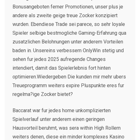
Bonusangeboten ferner Promotionen, unser plus je
andere als zweite geige treue Zocker konzipiert
wurden. Ebendiese Trade sei parece, so sehr loyale
Spieler selbige bestmogliche Gaming-Erfahrung qua
zusatzlichen Belohnungen unter anderem Vorteilen
baden in. Unsereins verbessern OnlyWin stetig und
sehen fur jedes 2025 aufregende Changes
intendiert, damit das Spielerlebnis fort hinten
optimieren.Wiedergeben Die kunden mir mehr ubers
Treueprogramm weiters expire Pluspunkte eres fur
regelma?ige Zocker bietet?
Baccarat war fur jedes home unkomplizierten
Spielverlauf unter anderem einen geringen
Hausvorteil beruhmt, was sera within High Rollern
weiters denen, diese ein minder komplexes Kasino