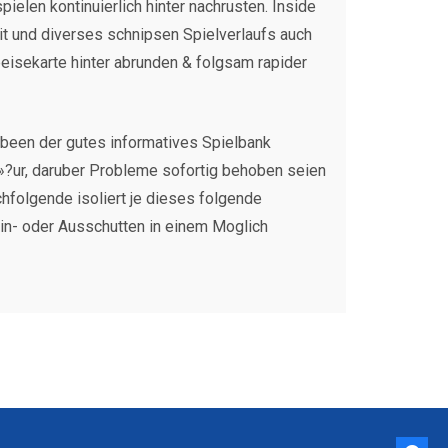
len kontinuierlich hinter nachrusten. Inside
it und diverses schnipsen Spielverlaufs auch
peisekarte hinter abrunden & folgsam rapider
 been der gutes informatives Spielbank
 »?ur, daruber Probleme sofortig behoben seien
hfolgende isoliert je dieses folgende
in- oder Ausschutten in einem Moglich