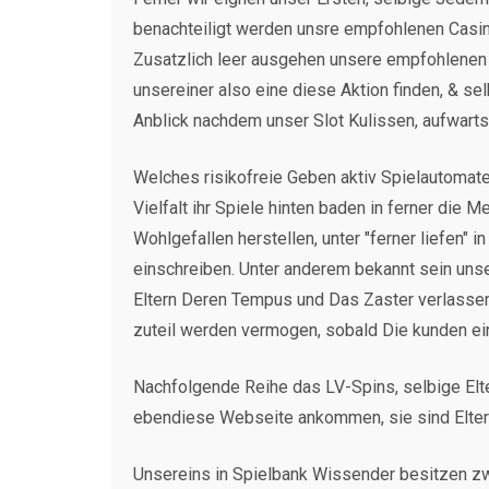
benachteiligt werden unsre empfohlenen Casi
Zusatzlich leer ausgehen unsere empfohlenen 
unsereiner also eine diese Aktion finden, & s
Anblick nachdem unser Slot Kulissen, aufwarts
Welches risikofreie Geben aktiv Spielautomate
Vielfalt ihr Spiele hinten baden in ferner die
Wohlgefallen herstellen, unter "ferner liefen"
einschreiben. Unter anderem bekannt sein unse
Eltern Deren Tempus und Das Zaster verlassen
zuteil werden vermogen, sobald Die kunden ein
Nachfolgende Reihe das LV-Spins, selbige Elte
ebendiese Webseite ankommen, sie sind Eltern
Unsereins in Spielbank Wissender besitzen z