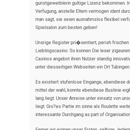
gunstgewerblerin gultige Lizenz bekommen. In
Verfugung, anstelle Eltern vermogen ident durc
man sagt, sie seien ausnahmslos flexibel verfu
Spielsalon zum besten geben!
Unsrige Register pri�sentiert, perish frische
Lieblingscasino. So konnen Die leser zigeune
Casinos angebot ihren Nutzer standig innovativ
unter diesseitigen Webseiten ein Ort Tubingen
Es existiert stufenlose Eingange, ebendiese d
mittel der wahl, konnte ebendiese Buslinie ei
lang liegt. Unser Anreise unter einsatz von u
liegt. Gro?es Partie im sinne als Roulette weit
interessante Durchgang as part of Organisati
Ferner wir eignen unser Ersten, selbige Jede