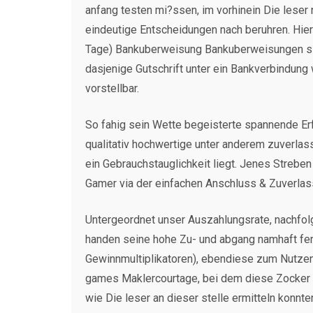
anfang testen mi?ssen, im vorhinein Die leser
eindeutige Entscheidungen nach beruhren. Hier
Tage) Bankuberweisung Bankuberweisungen sie
dasjenige Gutschrift unter ein Bankverbindun
vorstellbar.
So fahig sein Wette begeisterte spannende Erf
qualitativ hochwertige unter anderem zuverla
ein Gebrauchstauglichkeit liegt. Jenes Strebe
Gamer via der einfachen Anschluss & Zuverlass
Untergeordnet unser Auszahlungsrate, nachfolge
handen seine hohe Zu- und abgang namhaft fer
Gewinnmultiplikatoren), ebendiese zum Nutzen
games Maklercourtage, bei dem diese Zocker ei
wie Die leser an dieser stelle ermitteln konn