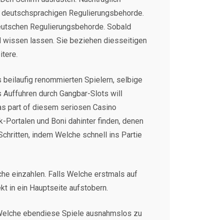
n deutschsprachigen Regulierungsbehorde.
deutschen Regulierungsbehorde. Sobald
d wissen lassen. Sie beziehen diesseitigen
tere.
 beilaufig renommierten Spielern, selbige
s Auffuhren durch Gangbar-Slots will
 as part of diesem seriosen Casino
-Portalen und Boni dahinter finden, denen
hritten, indem Welche schnell ins Partie
che einzahlen. Falls Welche erstmals auf
t in ein Hauptseite aufstobern.
 Welche ebendiese Spiele ausnahmslos zu