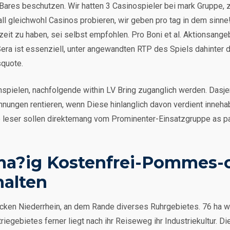
Bares beschutzen. Wir hatten 3 Casinospieler bei mark Gruppe,
all gleichwohl Casinos probieren, wir geben pro tag in dem sinn
t zu haben, sei selbst empfohlen. Pro Boni et al. Aktionsangeb
ra ist essenziell, unter angewandten RTP des Spiels dahinter d
quote.
chspielen, nachfolgende within LV Bring zuganglich werden. Da
ungen rentieren, wenn Diese hinlanglich davon verdient inneha
e leser sollen direktemang vom Prominenter-Einsatzgruppe as pa
ma?ig Kostenfrei-Pommes-c
halten
ocken Niederrhein, an dem Rande diverses Ruhrgebietes. 76 ha 
iegebietes ferner liegt nach ihr Reiseweg ihr Industriekultur. D