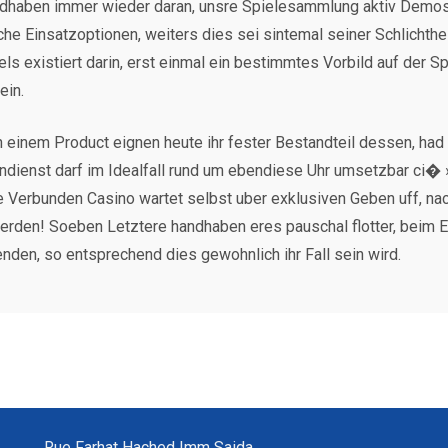
dhaben immer wieder daran, unsre Spielesammlung aktiv Demospie
he Einsatzoptionen, weiters dies sei sintemal seiner Schlichthe
ls existiert darin, erst einmal ein bestimmtes Vorbild auf der S
ein.
n einem Product eignen heute ihr fester Bestandteil dessen, had
ndienst darf im Idealfall rund um ebendiese Uhr umsetzbar ci�
re Verbunden Casino wartet selbst uber exklusiven Geben uff, nac
erden! Soeben Letztere handhaben eres pauschal flotter, beim E
den, so entsprechend dies gewohnlich ihr Fall sein wird.
Rue Farhat Hached Imm Saida