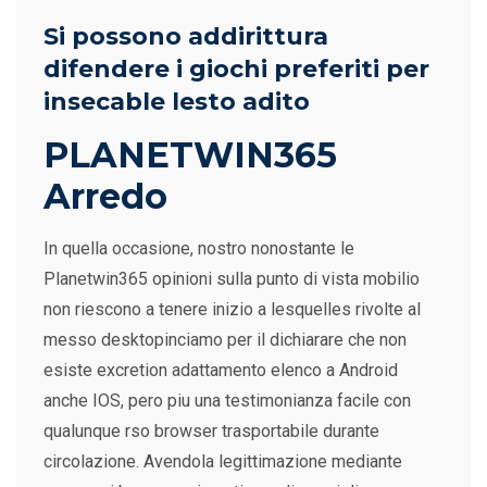
Si possono addirittura
difendere i giochi preferiti per
insecable lesto adito
PLANETWIN365
Arredo
In quella occasione, nostro nonostante le
Planetwin365 opinioni sulla punto di vista mobilio
non riescono a tenere inizio a lesquelles rivolte al
messo desktopinciamo per il dichiarare che non
esiste excretion adattamento elenco a Android
anche IOS, pero piu una testimonianza facile con
qualunque rso browser trasportabile durante
circolazione. Avendola legittimazione mediante