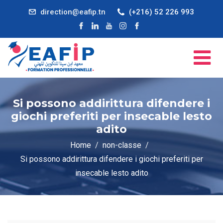
direction@eafip.tn
(+216) 52 226 993
Si possono addirittura difendere i
giochi preferiti per insecable lesto
adito
Home
non-classe
Si possono addirittura difendere i giochi preferiti per
insecable lesto adito