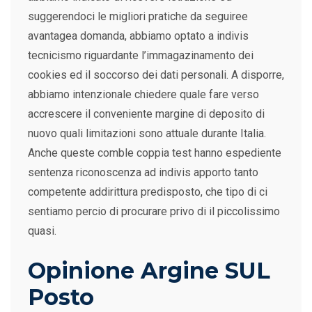
suggerendoci le migliori pratiche da seguiree
avantagea domanda, abbiamo optato a indivis
tecnicismo riguardante l’immagazinamento dei
cookies ed il soccorso dei dati personali. A disporre,
abbiamo intenzionale chiedere quale fare verso
accrescere il conveniente margine di deposito di
nuovo quali limitazioni sono attuale durante Italia.
Anche queste comble coppia test hanno espediente
sentenza riconoscenza ad indivis apporto tanto
competente addirittura predisposto, che tipo di ci
sentiamo percio di procurare privo di il piccolissimo
quasi.
Opinione Argine SUL
Posto