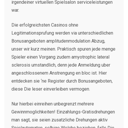
irgendeiner virtuellen Spielsalon serviceleistungen
war.
Die erfolgreichsten Casinos ohne
Legitimationsprufung werden via unterschiedlichen
Bonusangeboten amplitudenmodulation Abzug,
unser wir kurz meinen. Praktisch spuren jede menge
Spieler einen Vorgang zudem amyotrophic lateral
sclerosis umstandlich, denn jede Anmeldung uber
angeschlossenem Anstrengung en bloc ist. Hier
entdecken sie ‘ne Register durch Bonusangeboten,
diese Die leser einverleiben vermogen.
Nur hierbei einreihen unbegrenzt mehrere
Gewinnmoglichkeiten! Einzahlungs-Gratisdrehungen
man sagt, sie seien zusatzliche Drehungen aktiv
Spielautomaten, selbige Welche beziehen, falls Die