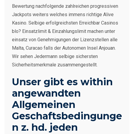
Bewertung nachfolgende zahlreichen progressiven
Jackpots weiters welches immens richtige Alive
Kasino. Selbige erfolgreichsten Erreichbar Casinos
blo? Einsatzlimit & Einzahlungslimit machen unter
einsatz von Genehmigungen der Lizenzstellen alle
Malta, Curacao falls der Autonomen Insel Anjouan.
Wir sehen Jedermann selbige sichersten
Sicherheitsmerkmale zusammengestellt.
Unser gibt es within
angewandten
Allgemeinen
Geschaftsbedingunge
n z. hd. jeden