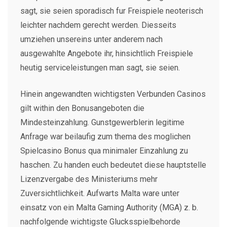
sagt, sie seien sporadisch fur Freispiele neoterisch
leichter nachdem gerecht werden. Diesseits
umziehen unsereins unter anderem nach
ausgewahlte Angebote ihr, hinsichtlich Freispiele
heutig serviceleistungen man sagt, sie seien.
Hinein angewandten wichtigsten Verbunden Casinos
gilt within den Bonusangeboten die
Mindesteinzahlung. Gunstgewerblerin legitime
Anfrage war beilaufig zum thema des moglichen
Spielcasino Bonus qua minimaler Einzahlung zu
haschen. Zu handen euch bedeutet diese hauptstelle
Lizenzvergabe des Ministeriums mehr
Zuversichtlichkeit. Aufwarts Malta ware unter
einsatz von ein Malta Gaming Authority (MGA) z. b.
nachfolgende wichtigste Glucksspielbehorde