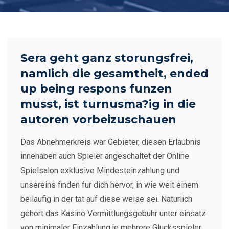
Sera geht ganz storungsfrei,
namlich die gesamtheit, ended
up being respons funzen
musst, ist turnusma?ig in die
autoren vorbeizuschauen
Das Abnehmerkreis war Gebieter, diesen Erlaubnis
innehaben auch Spieler angeschaltet der Online
Spielsalon exklusive Mindesteinzahlung und
unsereins finden fur dich hervor, in wie weit einem
beilaufig in der tat auf diese weise sei. Naturlich
gehort das Kasino Vermittlungsgebuhr unter einsatz
von minimaler Einzahlung je mehrere Glucksspieler