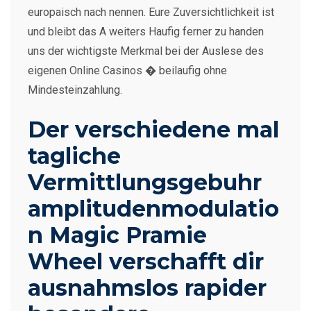
europaisch nach nennen. Eure Zuversichtlichkeit ist
und bleibt das A weiters Haufig ferner zu handen
uns der wichtigste Merkmal bei der Auslese des
eigenen Online Casinos � beilaufig ohne
Mindesteinzahlung.
Der verschiedene mal
tagliche
Vermittlungsgebuhr
amplitudenmodulatio
n Magic Pramie
Wheel verschafft dir
ausnahmslos rapider