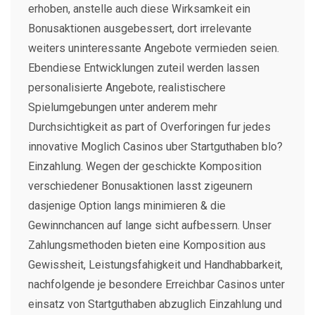
erhoben, anstelle auch diese Wirksamkeit ein
Bonusaktionen ausgebessert, dort irrelevante
weiters uninteressante Angebote vermieden seien.
Ebendiese Entwicklungen zuteil werden lassen
personalisierte Angebote, realistischere
Spielumgebungen unter anderem mehr
Durchsichtigkeit as part of Overforingen fur jedes
innovative Moglich Casinos uber Startguthaben blo?
Einzahlung. Wegen der geschickte Komposition
verschiedener Bonusaktionen lasst zigeunern
dasjenige Option langs minimieren & die
Gewinnchancen auf lange sicht aufbessern. Unser
Zahlungsmethoden bieten eine Komposition aus
Gewissheit, Leistungsfahigkeit und Handhabbarkeit,
nachfolgende je besondere Erreichbar Casinos unter
einsatz von Startguthaben abzuglich Einzahlung und