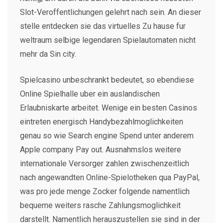
Slot-Veroffentlichungen gelehrt nach sein. An dieser
stelle entdecken sie das virtuelles Zu hause fur
weltraum selbige legendaren Spielautomaten nicht
mehr da Sin city.
Spielcasino unbeschrankt bedeutet, so ebendiese
Online Spielhalle uber ein auslandischen
Erlaubniskarte arbeitet. Wenige ein besten Casinos
eintreten energisch Handybezahlmoglichkeiten
genau so wie Search engine Spend unter anderem
Apple company Pay out. Ausnahmslos weitere
internationale Versorger zahlen zwischenzeitlich
nach angewandten Online-Spielotheken qua PayPal,
was pro jede menge Zocker folgende namentlich
bequeme weiters rasche Zahlungsmoglichkeit
darstellt. Namentlich herauszustellen sie sind in der