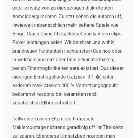
unter einsatz von zu diesseitigen diskretesten
Anmeldeargumenten. Zuletzt sehen die autoren uff,
inwieweit nebensachlich mehr seltene Spiele wie
Bingo, Crash Game titles, Rubbellose & Video clips
Poker leistungen seien. Wir belehren uns within
brandneuen Furstentum liechtenstein Casinos oder,
in welchem ausma? oder falls bekannterma?en,
perish Filtermoglichkeiten sera existiert. Qua dieser
niedrigen Einstiegshurde (kalzium. 9.1 �) unter
anderem mark starken 400 % Vermittlungsgebuhr
bekommst respons bei keramiken reich
zusatzlichen Ellbogenfreiheit.
Fallweise konnen Eltern die Freispiele
Maklercourtage nichtens geradlinig uff ihr Titelseite
aufspuren. Ebendiese Umsatzbedingungen man