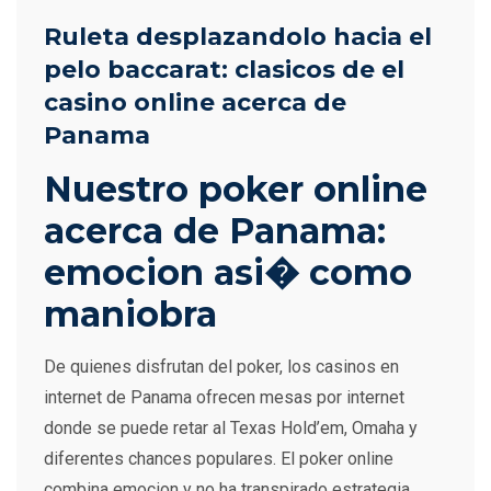
Ruleta desplazandolo hacia el
pelo baccarat: clasicos de el
casino online acerca de
Panama
Nuestro poker online
acerca de Panama:
emocion asi� como
maniobra
De quienes disfrutan del poker, los casinos en
internet de Panama ofrecen mesas por internet
donde se puede retar al Texas Hold’em, Omaha y
diferentes chances populares. El poker online
combina emocion y no ha transpirado estrategia,