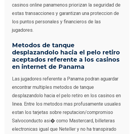
casinos online panamenos priorizan la seguridad de
estas transacciones y garantizan una proteccion de
los puntos personales y financieros de las
jugadores.
Metodos de tanque
desplazandolo hacia el pelo retiro
aceptados referente a los casinos
en internet de Panama
Las jugadores referente a Panama podran aguardar
encontrar multiples metodos de tanque
desplazandolo hacia el pelo retiro en los casinos en
linea. Entre los metodos mas profusamente usuales
estan los tarjetas sobre reputacion/compromiso
Salvoconducto asi� como Mastercard, billeteras
electronicas igual que Neteller y no ha transpirado