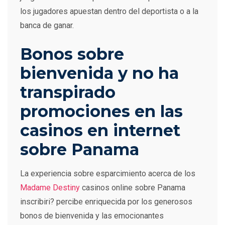
los jugadores apuestan dentro del deportista o a la
banca de ganar.
Bonos sobre
bienvenida y no ha
transpirado
promociones en las
casinos en internet
sobre Panama
La experiencia sobre esparcimiento acerca de los
Madame Destiny
casinos online sobre Panama
inscribiri? percibe enriquecida por los generosos
bonos de bienvenida y las emocionantes