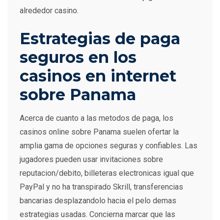
alrededor casino.
Estrategias de paga
seguros en los
casinos en internet
sobre Panama
Acerca de cuanto a las metodos de paga, los
casinos online sobre Panama suelen ofertar la
amplia gama de opciones seguras y confiables. Las
jugadores pueden usar invitaciones sobre
reputacion/debito, billeteras electronicas igual que
PayPal y no ha transpirado Skrill, transferencias
bancarias desplazandolo hacia el pelo demas
estrategias usadas. Concierna marcar que las