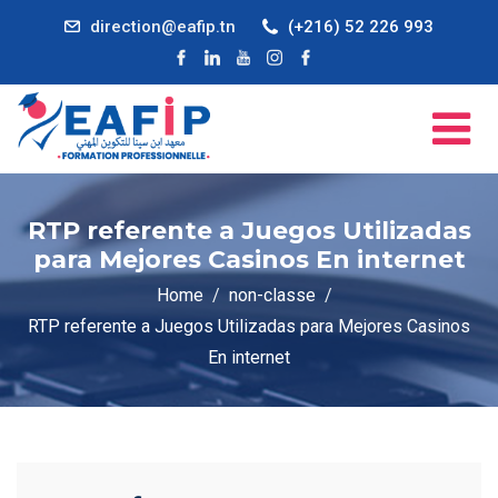
direction@eafip.tn
(+216) 52 226 993
RTP referente a Juegos Utilizadas
para Mejores Casinos En internet
Home
non-classe
RTP referente a Juegos Utilizadas para Mejores Casinos
En internet