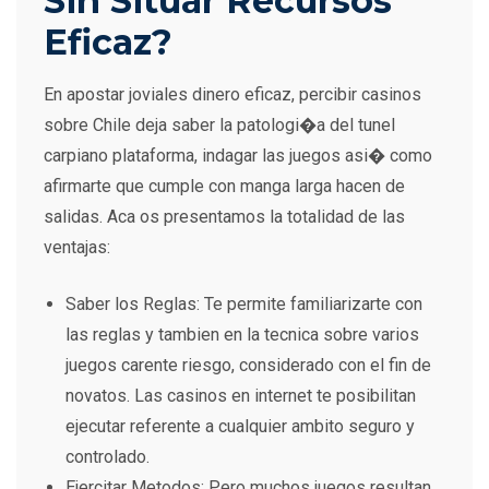
Sin Situar Recursos
Eficaz?
En apostar joviales dinero eficaz, percibir casinos
sobre Chile deja saber la patologi�a del tunel
carpiano plataforma, indagar las juegos asi� como
afirmarte que cumple con manga larga hacen de
salidas. Aca os presentamos la totalidad de las
ventajas:
Saber los Reglas: Te permite familiarizarte con
las reglas y tambien en la tecnica sobre varios
juegos carente riesgo, considerado con el fin de
novatos. Las casinos en internet te posibilitan
ejecutar referente a cualquier ambito seguro y
controlado.
Ejercitar Metodos: Pero muchos juegos resultan