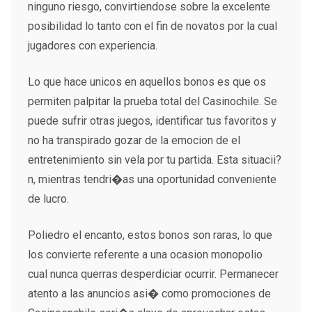
ninguno riesgo, convirtiendose sobre la excelente
posibilidad lo tanto con el fin de novatos por la cual
jugadores con experiencia.
Lo que hace unicos en aquellos bonos es que os
permiten palpitar la prueba total del Casinochile. Se
puede sufrir otras juegos, identificar tus favoritos y
no ha transpirado gozar de la emocion de el
entretenimiento sin vela por tu partida. Esta situacii?
n, mientras tendri�as una oportunidad conveniente
de lucro.
Poliedro el encanto, estos bonos son raras, lo que
los convierte referente a una ocasion monopolio
cual nunca querras desperdiciar ocurrir. Permanecer
atento a las anuncios asi� como promociones de