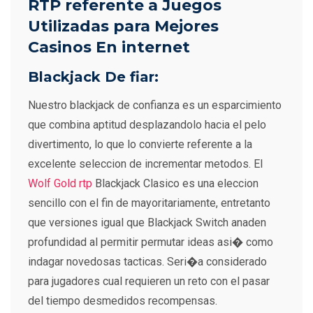
RTP referente a Juegos
Utilizadas para Mejores
Casinos En internet
Blackjack De fiar:
Nuestro blackjack de confianza es un esparcimiento
que combina aptitud desplazandolo hacia el pelo
divertimento, lo que lo convierte referente a la
excelente seleccion de incrementar metodos. El
Wolf Gold rtp
Blackjack Clasico es una eleccion
sencillo con el fin de mayoritariamente, entretanto
que versiones igual que Blackjack Switch anaden
profundidad al permitir permutar ideas asi� como
indagar novedosas tacticas. Seri�a considerado
para jugadores cual requieren un reto con el pasar
del tiempo desmedidos recompensas.