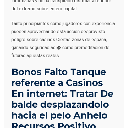
informadas y no ha transpirado disfrutar alrededor
del extremo sobre entero capital.
Tanto principiantes como jugadores con experiencia
pueden aprovechar de esta accion desprovisto
peligro sobre casinos Ciertas zonas de espana,
ganando seguridad asi� como premeditacion de
futuras apuestas reales.
Bonos Falto Tanque
referente a Casinos
En internet: Tratar De
balde desplazandolo
hacia el pelo Anhelo
Recursos Positivo