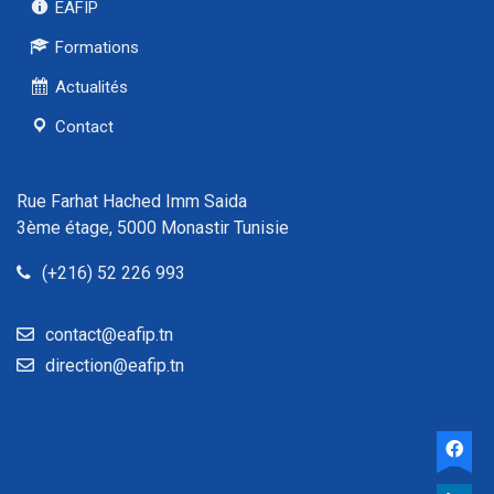
EAFIP
Formations
Actualités
Contact
Rue Farhat Hached Imm Saida
3ème étage, 5000 Monastir Tunisie
(+216) 52 226 993
contact@eafip.tn
direction@eafip.tn