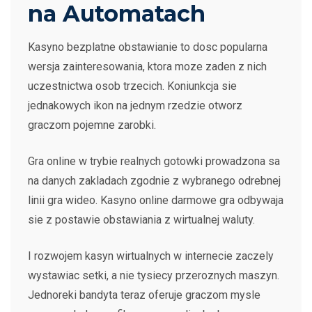
na Automatach
Kasyno bezplatne obstawianie to dosc popularna
wersja zainteresowania, ktora moze zaden z nich
uczestnictwa osob trzecich. Koniunkcja sie
jednakowych ikon na jednym rzedzie otworz
graczom pojemne zarobki.
Gra online w trybie realnych gotowki prowadzona sa
na danych zakladach zgodnie z wybranego odrebnej
linii gra wideo. Kasyno online darmowe gra odbywaja
sie z postawie obstawiania z wirtualnej waluty.
I rozwojem kasyn wirtualnych w internecie zaczely
wystawiac setki, a nie tysiecy przeroznych maszyn.
Jednoreki bandyta teraz oferuje graczom mysle