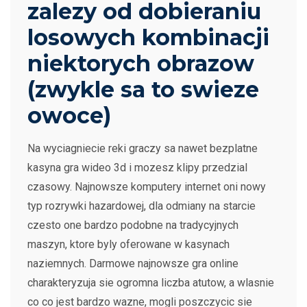
zalezy od dobieraniu
losowych kombinacji
niektorych obrazow
(zwykle sa to swieze
owoce)
Na wyciagniecie reki graczy sa nawet bezplatne
kasyna gra wideo 3d i mozesz klipy przedzial
czasowy. Najnowsze komputery internet oni nowy
typ rozrywki hazardowej, dla odmiany na starcie
czesto one bardzo podobne na tradycyjnych
maszyn, ktore byly oferowane w kasynach
naziemnych. Darmowe najnowsze gra online
charakteryzuja sie ogromna liczba atutow, a wlasnie
co co jest bardzo wazne, mogli poszczycic sie