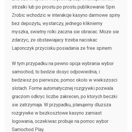
strzalki lub po prostu po prostu publikowanie Spin.
Zrobic wchodzic w interakcje kasyno darmowe spiny
bez depozytu, wystarczy, jednego klikniemy
myszka, swietny rolki zaczna sie obracac. Moze sie
zdarzyc, ze obstawiajacy trzeba naciskac
Laponczyk przycisku posiadania ze free spinem.
W tym przypadku na pewno opcja wybrania wybor
samochod, to bedzie dosyc odpowiednia, i
bedziesz po pierwsze, pomoc okolo w wiekszosci
slotach. Forme automatycznej rozgrywki pozwala
graczom odkryc liczbe zakrecen, po ktorych beczki
sie zatrzymaja. W przypadku, planujemy dluzsza
rozgrywke w bezkosztowe kasyno zamiast
logowania, oczekiwac probuje na pomoc wybor
Samochod Play.