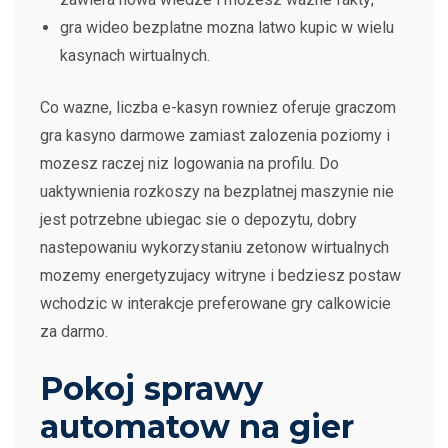
gra wideo bezplatne mozna latwo kupic w wielu
kasynach wirtualnych.
Co wazne, liczba e-kasyn rowniez oferuje graczom
gra kasyno darmowe zamiast zalozenia poziomy i
mozesz raczej niz logowania na profilu. Do
uaktywnienia rozkoszy na bezplatnej maszynie nie
jest potrzebne ubiegac sie o depozytu, dobry
nastepowaniu wykorzystaniu zetonow wirtualnych
mozemy energetyzujacy witryne i bedziesz postaw
wchodzic w interakcje preferowane gry calkowicie
za darmo.
Pokoj sprawy
automatow na gier