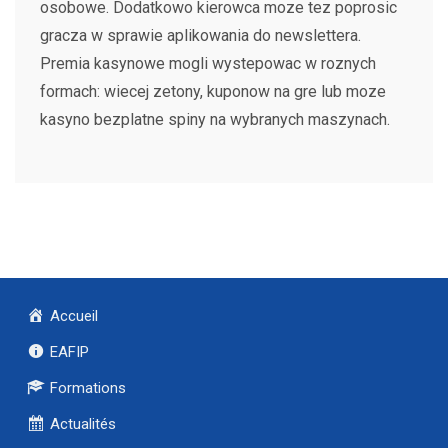
osobowe. Dodatkowo kierowca moze tez poprosic
gracza w sprawie aplikowania do newslettera.
Premia kasynowe mogli wystepowac w roznych
formach: wiecej zetony, kuponow na gre lub moze
kasyno bezplatne spiny na wybranych maszynach.
Accueil
EAFIP
Formations
Actualités