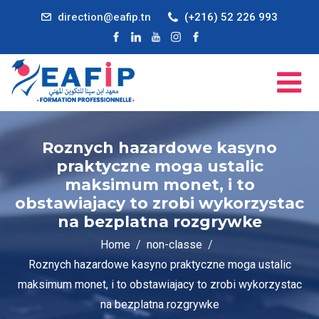
direction@eafip.tn
(+216) 52 226 993
Roznych hazardowe kasyno
praktyczne moga ustalic
maksimum monet, i to
obstawiajacy to zrobi wykorzystac
na bezplatna rozgrywke
Home
non-classe
Roznych hazardowe kasyno praktyczne moga ustalic
maksimum monet, i to obstawiajacy to zrobi wykorzystac
na bezplatna rozgrywke