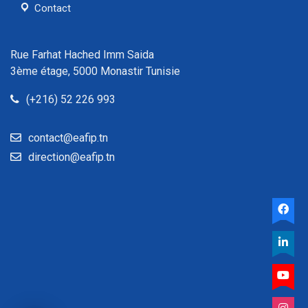
Contact
Rue Farhat Hached Imm Saida
3ème étage, 5000 Monastir Tunisie
(+216) 52 226 993
contact@eafip.tn
direction@eafip.tn