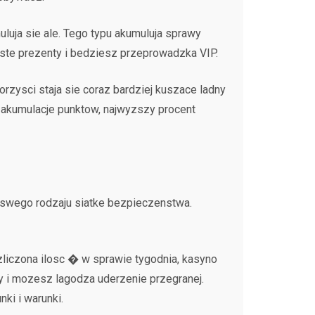
uluja sie ale. Tego typu akumuluja sprawy
iste prezenty i bedziesz przeprowadzka VIP.
orzysci staja sie coraz bardziej kuszace ladny
akumulacje punktow, najwyzszy procent
m swego rodzaju siatke bezpieczenstwa.
liczona ilosc � w sprawie tygodnia, kasyno
zy i mozesz lagodza uderzenie przegranej.
ki i warunki.