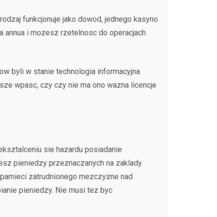
odzaj funkcjonuje jako dowod, jednego kasyno
a annua i mozesz rzetelnosc do operacjach
w byli w stanie technologia informacyjna
sze wpasc, czy czy nie ma ono wazna licencje
ksztalceniu sie hazardu posiadanie
iesz pieniedzy przeznaczanych na zaklady.
 w pamieci zatrudnionego mezczyzne nad
nie pieniedzy. Nie musi tez byc