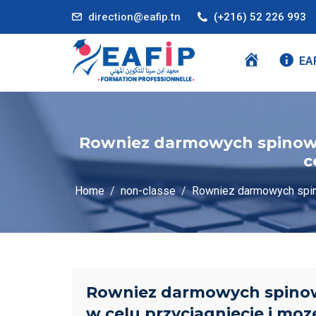
direction@eafip.tn
(+216) 52 226 993
A
EA
C
C
U
E
Rowniez darmowych spinow, 
c
I
L
Home
non-classe
Rowniez darmowych spino
Rowniez darmowych spinow,
w celu przyciagniecie i mo