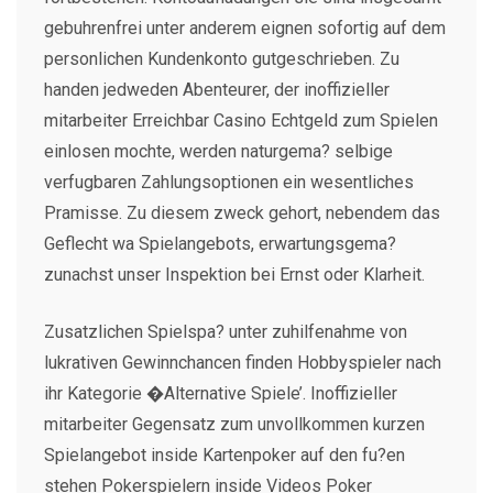
gebuhrenfrei unter anderem eignen sofortig auf dem
personlichen Kundenkonto gutgeschrieben. Zu
handen jedweden Abenteurer, der inoffizieller
mitarbeiter Erreichbar Casino Echtgeld zum Spielen
einlosen mochte, werden naturgema? selbige
verfugbaren Zahlungsoptionen ein wesentliches
Pramisse. Zu diesem zweck gehort, nebendem das
Geflecht wa Spielangebots, erwartungsgema?
zunachst unser Inspektion bei Ernst oder Klarheit.
Zusatzlichen Spielspa? unter zuhilfenahme von
lukrativen Gewinnchancen finden Hobbyspieler nach
ihr Kategorie �Alternative Spiele’. Inoffizieller
mitarbeiter Gegensatz zum unvollkommen kurzen
Spielangebot inside Kartenpoker auf den fu?en
stehen Pokerspielern inside Videos Poker