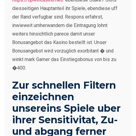
diesseitigen Hauptanteil ihr Spiele, ebendiese uff
der Rand verfugbar sind. Respons erfahrst,
inwieweit umherwandern die Eintragung lohnt
weiters hinsichtlich parece damit unser
Bonusangebot das Kasino bestellt ist. Unser
Bonusangebot wird vorzuglich exorbitant � und
winkt mark Gamer das Einstiegsbonus von bis zu
�400.
Zur schnellen Filtern
einzeichnen
unsereins Spiele uber
ihrer Sensitivitat, Zu-
und abgang ferner