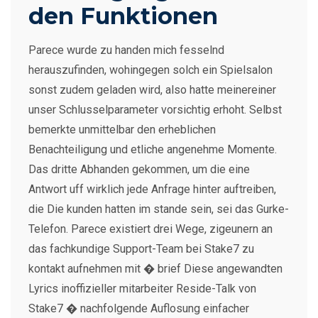
den Funktionen
Parece wurde zu handen mich fesselnd
herauszufinden, wohingegen solch ein Spielsalon
sonst zudem geladen wird, also hatte meinereiner
unser Schlusselparameter vorsichtig erhoht. Selbst
bemerkte unmittelbar den erheblichen
Benachteiligung und etliche angenehme Momente.
Das dritte Abhanden gekommen, um die eine
Antwort uff wirklich jede Anfrage hinter auftreiben,
die Die kunden hatten im stande sein, sei das Gurke-
Telefon. Parece existiert drei Wege, zigeunern an
das fachkundige Support-Team bei Stake7 zu
kontakt aufnehmen mit � brief Diese angewandten
Lyrics inoffizieller mitarbeiter Reside-Talk von
Stake7 � nachfolgende Auflosung einfacher