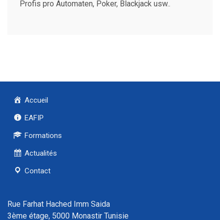
Profis pro Automaten, Poker, Blackjack usw..
Accueil
EAFIP
Formations
Actualités
Contact
Rue Farhat Hached Imm Saida
3ème étage, 5000 Monastir Tunisie