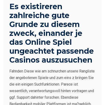
Es existireren
zahlreiche gute
Grunde zu diesem
zweck, einander je
das Online Spiel
ungeachtet passende
Casinos auszusuchen
Fahnden Diese wie am schnurchen unsere Rangliste
der angebotenen Spiele und zum eins z bringen Sie
die ein einigen Suchfunktionen. Parece ist
wesentlich, verantwortungsvoll hinten vortragen und
ggf. Support dahinter forschen. Ebendiese
Bedienbarkeit mobiler Plattformen ist ma?geblich,