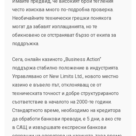
Имайте предвид, че високият брой тегления
често изисква много по-подробна проверка.
Необичайните технически грешки понякога
могат да забавят изплащанията, но те
обикновено се отстраняват бързо от екипа за
поддръжка.
Сега, онлайн казиното „Business Action“
поддържа стабилно положение в индустрията.
Управлявано от New Limits Ltd., новото местно
казино е въвело път, отклоняващ се от
техническата точност и добре структурираното
съответствие в началото на 2000-те години.
Стандартното време, необходимо на кредитора
да обработи банкови преводи, е 5 дни, а ако сте
в САЩ и извършвате експресни банкови
операции на оператора на казиното, това време