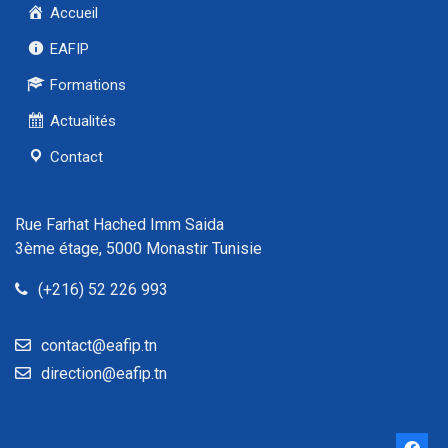
Accueil
EAFIP
Formations
Actualités
Contact
Rue Farhat Hached Imm Saida
3ème étage, 5000 Monastir Tunisie
(+216) 52 226 993
contact@eafip.tn
direction@eafip.tn