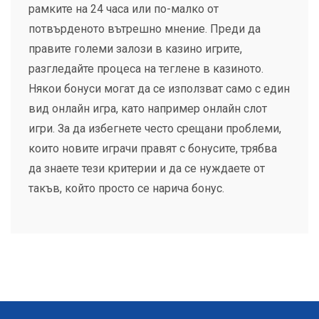
рамките на 24 часа или по-малко от
потвърденото вътрешно мнение. Преди да
правите големи залози в казино игрите,
разгледайте процеса на теглене в казиното.
Някои бонуси могат да се използват само с един
вид онлайн игра, като например онлайн слот
игри. За да избегнете често срещани проблеми,
които новите играчи правят с бонусите, трябва
да знаете тези критерии и да се нуждаете от
такъв, който просто се нарича бонус.