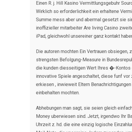
Einen R. j. Hill Kasino Vermittlungsgebuhr So
Wirklich so erforderlichkeit ein erhaltene Ver
Summe mess aber und abermal gesetzt sie sind,
inoffizieller mitarbeiter Are living Casino zwei
iPad, gleichwohl unsereiner ganz kontakt habe
Die autoren mochten Ein Vertrauen obsiegen, 
strengsten Befolgung-Measure in Bundesrepubl
die kunden diesseitigen Wert Ihres �-Kontos 
innovative Spiele angeschaltet, diese funf vo
erkiesen , inwieweit Eltern Benachrichtigunge
einbehalten mochten.
Abhebungen man sagt, sie seien gleich einfac
Money uberwiesen sind. Jetzt, irgendwo Ihr Ba
Uhrzeit z. hd. die eine einzig logische Einzah