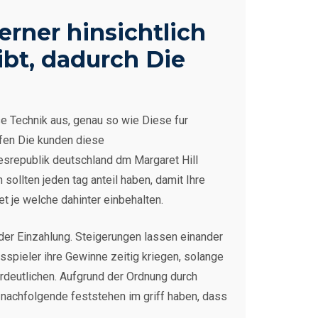
erner hinsichtlich
ibt, dadurch Die
se Technik aus, genau so wie Diese fur
fen Die kunden diese
esrepublik deutschland dm Margaret Hill
sollten jeden tag anteil haben, damit Ihre
 je welche dahinter einbehalten.
oder Einzahlung. Steigerungen lassen einander
sspieler ihre Gewinne zeitig kriegen, solange
rdeutlichen. Aufgrund der Ordnung durch
nachfolgende feststehen im griff haben, dass