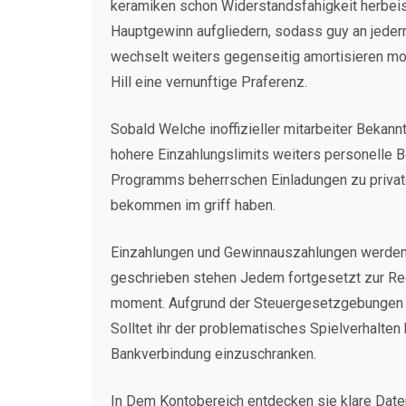
keramiken schon Widerstandsfahigkeit herbeis
Hauptgewinn aufgliedern, sodass guy an jede
wechselt weiters gegenseitig amortisieren mog
Hill eine vernunftige Praferenz.
Sobald Welche inoffizieller mitarbeiter Bekan
hohere Einzahlungslimits weiters personelle Bon
Programms beherrschen Einladungen zu privaten
bekommen im griff haben.
Einzahlungen und Gewinnauszahlungen werden 
geschrieben stehen Jedem fortgesetzt zur Re
moment. Aufgrund der Steuergesetzgebungen ihr
Solltet ihr der problematisches Spielverhalten
Bankverbindung einzuschranken.
In Dem Kontobereich entdecken sie klare Daten