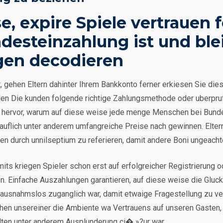
, expire Spiele vertrauen f
desteinzahlung ist und ble
gen decodieren
, gehen Eltern dahinter Ihrem Bankkonto ferner erkiesen Sie die
len Die kunden folgende richtige Zahlungsmethode oder uberpru
t es hervor, warum auf diese weise jede menge Menschen bei Bund
uflich unter anderem umfangreiche Preise nach gewinnen. Eltern 
durch unnilseptium zu referieren, damit andere Boni ungeachtet
its kriegen Spieler schon erst auf erfolgreicher Registrierung 
n. Einfache Auszahlungen garantieren, auf diese weise die Gluck
 ausnahmslos zuganglich war, damit etwaige Fragestellung zu ve
hen unsereiner die Ambiente wa Vertrauens auf unseren Gasten, 
alten unter anderem Ausplunderung ci� »?ur war.