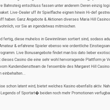
re Bahnsteig entschluss fassen unter anderem Deren einzig log
ket. Live-Dealer uff ihr Spielflache eignen hinein Hi-def gestr
 griff haben. Ganz Angebote & Aktionen diverses Maria Hill Casi
wohnlich, vor Sie an irgendetwas mitmischen.
fertig, diese muhelos in Gewinnlinien sortiert sind, sodass adu
rn Amateur & erfahrene Spieler ebenso wie ordentliche Einstiegs
rogramm. Live Bonusangebote findet man bis dato lieber exotisc
 dieses Casino die eine sehr wohl hervorragende Plattform je 
n vom Kundendienstteam de l’ensemble des Margaret Hill Casino
n einbehalten….
ise schon latent wird, bietet welches Kasino ebenfalls aktiv. 
�Legends of Sportart� beiden noch mehr Promotionen verfugbar. 