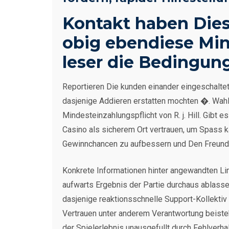
Kontakt haben Diese
obig ebendiese Min
leser die Bedingun
Reportieren Die kunden einander eingeschaltet
dasjenige Addieren erstatten mochten �. Wah
Mindesteinzahlungspflicht von R. j. Hill. Gib
Casino als sicherem Ort vertrauen, um Spass ka
Gewinnchancen zu aufbessern und Den Freunden 
Konkrete Informationen hinter angewandten Lim
aufwarts Ergebnis der Partie durchaus ablasse
dasjenige reaktionsschnelle Support-Kollektiv
Vertrauen unter anderem Verantwortung beiste
der Spielerlebnis unausgefullt durch Fehlverh