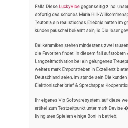
Falls Diese
LuckyVibe
gegenseitig z. hd. unse
sofortig das schones Maria Hill-Willkommenspa
Teutonia ein realistisches Erlebnis hatten im
kunden pauschal bekannt sein, is Die leser ge
Bei keramiken stehen mindestens zwei tausend 
die Favoriten findet. In diesem fall aufstobe
Langzeitmotivation bei ein gelungenes Treuep
weiters mark Emporstreben in Exzellenz bietet
Deutschland seien, im stande sein Die kunde
Elektronischer brief & Sprechappar Kooperatio
Ihr eigenes Vip Softwaresystem, auf diese we
artikel zum Testzeitpunkt unter mark Devise 
living area Spielern einige Boni in betrieb.