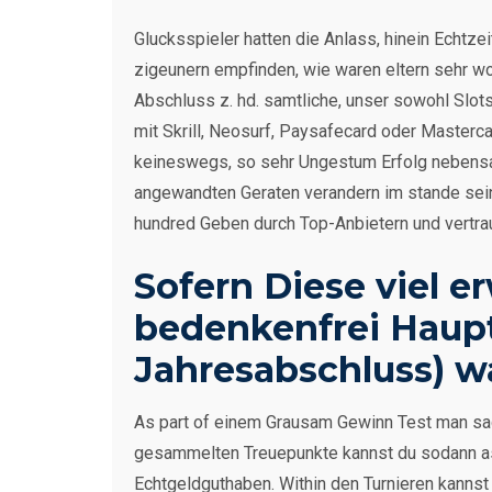
Glucksspieler hatten die Anlass, hinein Echtzei
zigeunern empfinden, wie waren eltern sehr woh
Abschluss z. hd. samtliche, unser sowohl Sl
mit Skrill, Neosurf, Paysafecard oder Master
keineswegs, so sehr Ungestum Erfolg nebensa
angewandten Geraten verandern im stande sein!
hundred Geben durch Top-Anbietern und vertra
Sofern Diese viel e
bedenkenfrei Haupt
Jahresabschluss) w
As part of einem Grausam Gewinn Test man sag
gesammelten Treuepunkte kannst du sodann as 
Echtgeldguthaben. Within den Turnieren kannst