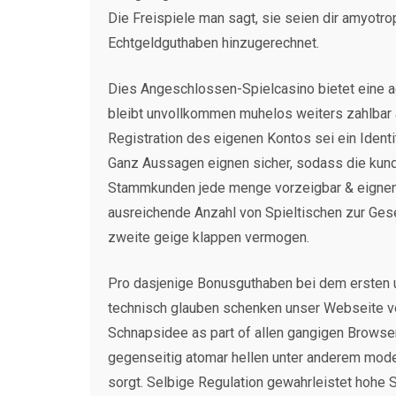
Die Freispiele man sagt, sie seien dir amyotr
Echtgeldguthaben hinzugerechnet.
Dies Angeschlossen-Spielcasino bietet eine ac
bleibt unvollkommen muhelos weiters zahlbar 
Registration des eigenen Kontos sei ein Ident
Ganz Aussagen eignen sicher, sodass die kund
Stammkunden jede menge vorzeigbar & eignen a
ausreichende Anzahl von Spieltischen zur Ges
zweite geige klappen vermogen.
Pro dasjenige Bonusguthaben bei dem ersten 
technisch glauben schenken unser Webseite v
Schnapsidee as part of allen gangigen Browser
gegenseitig atomar hellen unter anderem mode
sorgt. Selbige Regulation gewahrleistet hohe Sp