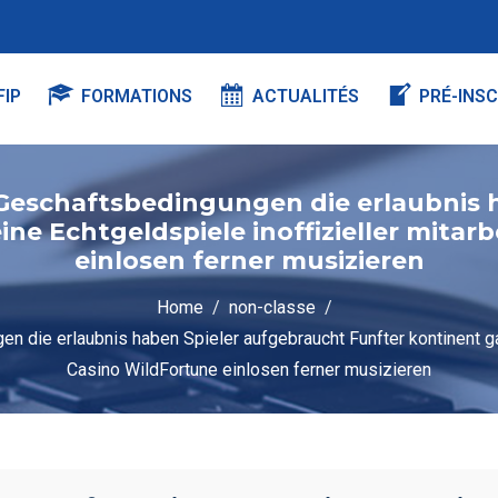
FIP
FORMATIONS
ACTUALITÉS
PRÉ-INSC
eschaftsbedingungen die erlaubnis 
ine Echtgeldspiele inoffizieller mitar
einlosen ferner musizieren
Home
non-classe
die erlaubnis haben Spieler aufgebraucht Funfter kontinent gar 
Casino WildFortune einlosen ferner musizieren