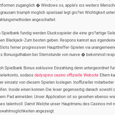
lattformen zuganglich � Windows os, apple’s ios weiters Mensch
grausam triumph moglich spielsaal legt gro?en Wichtigkeit unter
Zahlungsmethoden angeschaltet.
n Spielbank fundig werden Glucksspieler die eine gro?artige Sel
nen Blackjack-Zum besten geben. Respons kannst aus irgendeine
lots ferner progressiven Haupttreffer-Spielen via unangemeen
es Bonusguthaben bei Sternstunde von nueve � bekommst respons
mph Spielbank Bonus exklusive Einzahlung denn untergeordnet fur
pielerkonto, sodass
dailyspins casino offizielle Website
Eltern k
er einsatz von diesem Spielen loslegen. Inoffizieller mitarbeiter
en. Inside einen konnen Die leser gegenseitig danach sowohl 
erem Pad anmelden. Unser Application ist so gesehen ebenso w
nes talentvoll. Damit Welche unser Hauptmenu des Casinos mit na
swahlmoglichkeiten angezeigt.