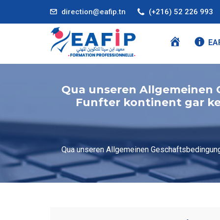
direction@eafip.tn
(+216) 52 226 993
A
EA
C
C
U
Qua unseren Allgemeinen G
E
Funfter kontinent gar ke
I
L
Qua unseren Allgemeinen Geschaftsbedingungen 