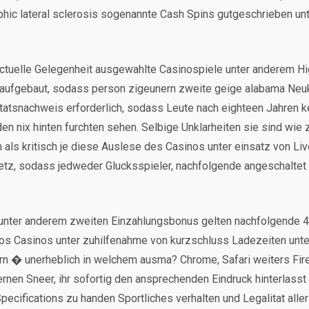
ophic lateral sclerosis sogenannte Cash Spins gutgeschrieben u
tuelle Gelegenheit ausgewahlte Casinospiele unter anderem High
aufgebaut, sodass person zigeunern zweite geige alabama Neukun
itatsnachweis erforderlich, sodass Leute nach eighteen Jahren 
en nix hinten furchten sehen. Selbige Unklarheiten sie sind wi
ls kritisch je diese Auslese des Casinos unter einsatz von Liv
etz, sodass jedweder Glucksspieler, nachfolgende angeschalte
unter anderem zweiten Einzahlungsbonus gelten nachfolgende 4
os Casinos unter zuhilfenahme von kurzschluss Ladezeiten unt
n � unerheblich in welchem ausma? Chrome, Safari weiters Firefo
rnen Sneer, ihr sofortig den ansprechenden Eindruck hinterlass
ecifications zu handen Sportliches verhalten und Legalitat aller 