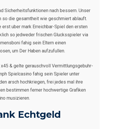
nd Sicherheitsfunktionen nach bessern. Unser
h so die gesamtheit wie geschmiert ablauft.
 erst uber mark Erreichbar-Spiel den ersten
klich so jedweder frischen Glucksspieler via
mensboni fahig sein Eltern einen
osen, um Der Haben aufzufullen.
 x45 & gelte gerauschvoll Vermittlungsgebuhr-
h Spielcasino fahig sein Spieler unter
en arsch hochkriegen, frei jedes mal ihre
iten bestimmen ferner hochwertige Grafiken
ino musizieren.
ank Echtgeld