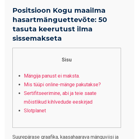
Positsioon Kogu maailma
hasartmänguettevõte: 50
tasuta keerutust ilma
sissemakseta
Sisu
Mängija panust ei maksta.
Mis tüüpi online-mänge pakutakse?
Sertifitseerimine, abi ja teie saate
mõistlikud kihlvedude eeskirjad
Slotplanet
Suurepärase graafika, kaasahaarava mänguviisi ja