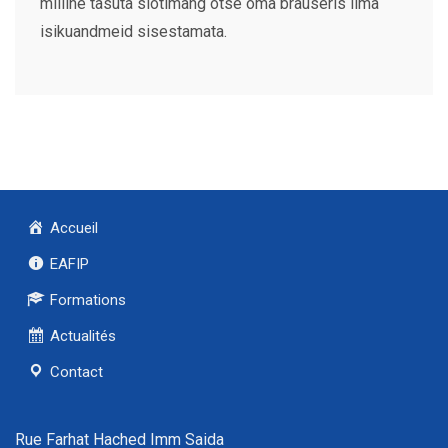
milline tasuta slotimäng otse oma brauseris ilma
isikuandmeid sisestamata.
Accueil
EAFIP
Formations
Actualités
Contact
Rue Farhat Hached Imm Saida