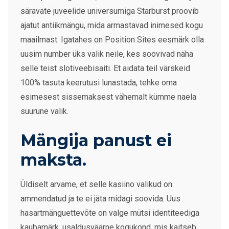
säravate juveelide universumiga Starburst proovib
ajatut antiikmängu, mida armastavad inimesed kogu
maailmast. Igatahes on Position Sites eesmärk olla
uusim number üks valik neile, kes soovivad näha
selle teist slotiveebisaiti.
Et aidata teil värskeid
100% tasuta keerutusi lunastada, tehke oma
esimesest sissemaksest vähemalt kümme naela
suurune valik.
Mängija panust ei
maksta.
Üldiselt arvame, et selle kasiino valikud on
ammendatud ja te ei jäta midagi soovida. Uus
hasartmänguettevõte on valge mütsi identiteediga
kaubamärk, usaldusväärne kogukond, mis kaitseb