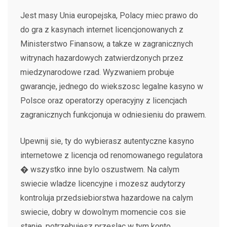
Jest masy Unia europejska, Polacy miec prawo do
do gra z kasynach internet licencjonowanych z
Ministerstwo Finansow, a takze w zagranicznych
witrynach hazardowych zatwierdzonych przez
miedzynarodowe rzad. Wyzwaniem probuje
gwarancje, jednego do wiekszosc legalne kasyno w
Polsce oraz operatorzy operacyjny z licencjach
zagranicznych funkcjonuja w odniesieniu do prawem.
Upewnij sie, ty do wybierasz autentyczne kasyno
internetowe z licencja od renomowanego regulatora
� wszystko inne bylo oszustwem. Na calym
swiecie wladze licencyjne i mozesz audytorzy
kontroluja przedsiebiorstwa hazardowe na calym
swiecie, dobry w dowolnym momencie cos sie
stanie, potrzebujesz przeslac w tym konto.