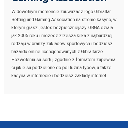
W dowolnym momencie zauwazasz logo Gibraltar
Betting and Gaming Association na stronie kasyno, w
ktorym grasz, jestes bezpieczniejszy. GBGA dziala
jak 2005 roku i mozesz zrzesza kilka z najbardziej
rodzaju w branzy zakladow sportowych i bedziesz
hazardu online licencjonowanych z Gibraltarze.
Pozwolenia sa sortuj zgodnie z formatem zapewnia
ci jakie sa podzielone do pol tuzina typow, a takze
kasyna w internecie i bedziesz zaklady internet.