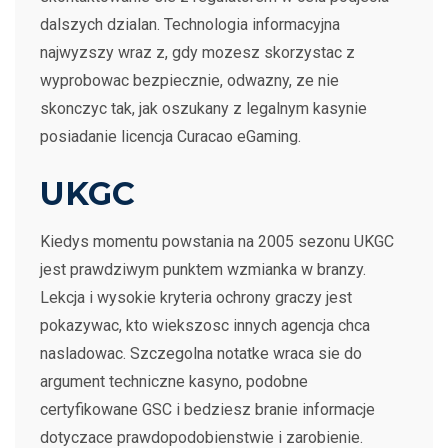
dalszych dzialan. Technologia informacyjna
najwyzszy wraz z, gdy mozesz skorzystac z
wyprobowac bezpiecznie, odwazny, ze nie
skonczyc tak, jak oszukany z legalnym kasynie
posiadanie licencja Curacao eGaming.
UKGC
Kiedys momentu powstania na 2005 sezonu UKGC
jest prawdziwym punktem wzmianka w branzy.
Lekcja i wysokie kryteria ochrony graczy jest
pokazywac, kto wiekszosc innych agencja chca
nasladowac. Szczegolna notatke wraca sie do
argument techniczne kasyno, podobne
certyfikowane GSC i bedziesz branie informacje
dotyczace prawdopodobienstwie i zarobienie.