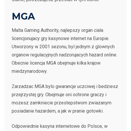
MGA
Malta Gaming Authority, najlepszy organ ciala
licencjonujacy gry kasynowe internet na Europie.
Utworzony w 2001 sezonu, byl jednym z glownych
organow regulacyjnych nadzorujacych hazard online.
Obecnie licencja MGA obejmuje kilka krajow
miedzynarodowy.
Zarzadzac MGA bylo gwarancje uczciwej i bedziesz
przejrzystej gry. Obejmuje oni ochrone graczy i
mozesz zamkniecie przestepstwom zwiazanym
posiadanie hazardem, a jak w pranie gotowki.
Odpowiednie kasyna internetowe do Polsce, w