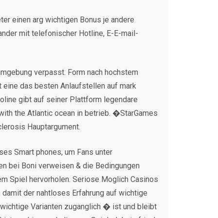
ter einen arg wichtigen Bonus je andere
der mit telefonischer Hotline, E-E-mail-
 umgebung verpasst. Form nach hochstem
t eine das besten Anlaufstellen auf mark
line gibt auf seiner Plattform legendare
 with the Atlantic ocean in betrieb. �StarGames
clerosis Hauptargument.
rses Smart phones, um Fans unter
ten bei Boni verweisen & die Bedingungen
em Spiel hervorholen. Seriose Moglich Casinos
 damit der nahtloses Erfahrung auf wichtige
ichtige Varianten zuganglich � ist und bleibt