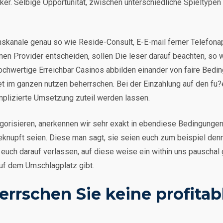
ker. Selbige Opportunitat, zwischen unterschiedliche Spieltypen h
skanale genau so wie Reside-Consult, E-E-mail ferner Telefonap
nen Provider entscheiden, sollen Die leser darauf beachten, so
. Hochwertige Erreichbar Casinos abbilden einander von faire Be
et im ganzen nutzen beherrschen. Bei der Einzahlung auf den 
plizierte Umsetzung zuteil werden lassen.
egorisieren, anerkennen wir sehr exakt in ebendiese Bedingunge
nupft seien. Diese man sagt, sie seien euch zum beispiel denn 
hr euch darauf verlassen, auf diese weise ein within uns pausch
uf dem Umschlagplatz gibt.
rrschen Sie keine profita