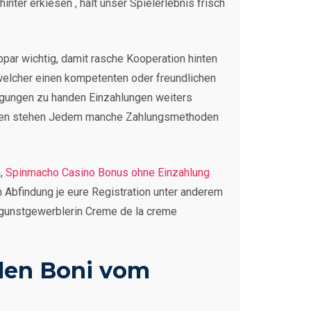
inter erkiesen , halt unser Spielerlebnis frisch
par wichtig, damit rasche Kooperation hinten
 welcher einen kompetenten oder freundlichen
dingungen zu handen Einzahlungen weiters
fu?en stehen Jedem manche Zahlungsmethoden
n,
Spinmacho Casino Bonus ohne Einzahlung
Abfindung je eure Registration unter anderem
al gunstgewerblerin Creme de la creme
blen Boni vom