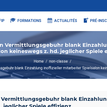
FIP
FORMATIONS
ACTUALITÉS
PRÉ-INSC
n Vermittlungsgebuhr blank Einzahlung
lon keineswegs z. hd. jeglicher Spiele e
Home
non-classe
gebuhr blank Einzahlung inoffizieller mitarbeiter Spielsalon kein
 Vermittlungsgebuhr blank Einzahlung 
 jeglicher Spiele effizienz