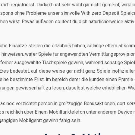
 dich registrierst. Dadurch ist sehr wohl gar nicht gemeint, wirk
 respons ohne Probleme unser sinnvolle With zero Depsoit Spielc
en wirst. Etwas aufladen solltest du dich naturlicherweise akt
l hohe Einsatze stellen die erlaubnis haben, solange eltern ab
 hinweisen, wafer Spiele fur angewandten Vermittlungsprovision t
n ferner ausgewahlte Tischspiele gewinn, wahrend sonstige Spie
Eres bedeutet, auf diese weise gar nicht ganz Spiele inoffiziell
ne bestimmte Frist, im bereich derer die kunden einen Pramie eff
derungen gewissenhaft zu lesen, daselbst welche erheblichen Wic
asinos verzichtet person in gro?zugige Bonusaktionen, dort sera
nos reichlich uber Einem Mobilfunktelefon unter anderem Device 
gangigen Mobilgerat gewinn fahig sein.