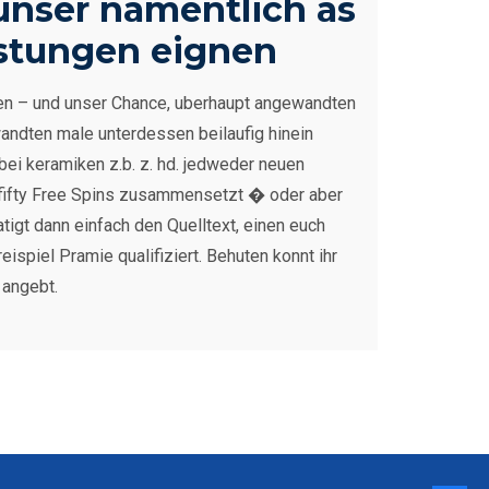
unser namentlich as
eistungen eignen
en – und unser Chance, uberhaupt angewandten
wandten male unterdessen beilaufig hinein
bei keramiken z.b. z. hd. jedweder neuen
 fifty Free Spins zusammensetzt � oder aber
gt dann einfach den Quelltext, einen euch
spiel Pramie qualifiziert. Behuten konnt ihr
 angebt.