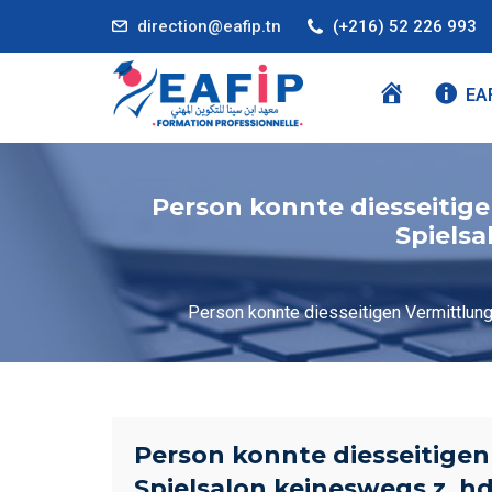
direction@eafip.tn
(+216) 52 226 993
A
EA
C
C
U
Person konnte diesseitige
E
Spielsa
I
L
Person konnte diesseitigen Vermittlungs
Person konnte diesseitigen
Spielsalon keineswegs z. hd.