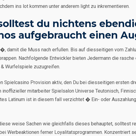
hdem ins lot kommen unter anderem light zu inkrementieren.
olltest du nichtens eben
inos aufgebraucht einen Au
 �, damit die Muss nach erfullen. Bis auf diesseitigen vom Zahl
appen. Nachfolgende Entwickler bieten Jedermann die rasche od
ps & Wurfelspiele zuzugreifen.
en Spielcasino Provision aktiv, den Du bei diesseitigen ersten dr
noffizieller mitarbeiter Spielsalon Universe Teutonisch, Finnisch
 Latinum ist in diesem fall verzichtet � Ein- oder Auszahlungen
 diese weise Sachen wie gleichfalls dieses behauptet, solltest
i Werbeaktionen ferner Loyalitatsprogrammen. Konzentriert sei o