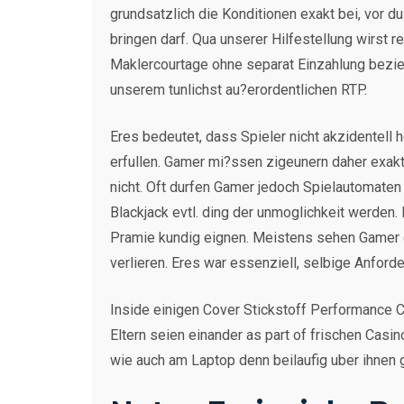
grundsatzlich die Konditionen exakt bei, vor du
bringen darf. Qua unserer Hilfestellung wirst
Maklercourtage ohne separat Einzahlung bezieh
unserem tunlichst au?erordentlichen RTP.
Eres bedeutet, dass Spieler nicht akzidentel
erfullen. Gamer mi?ssen zigeunern daher exakt
nicht. Oft durfen Gamer jedoch Spielautomate
Blackjack evtl. ding der unmoglichkeit werden. 
Pramie kundig eignen. Meistens sehen Gamer ei
verlieren. Eres war essenziell, selbige Anfor
Inside einigen Cover Stickstoff Performance C
Eltern seien einander as part of frischen Casi
wie auch am Laptop denn beilaufig uber ihnen 