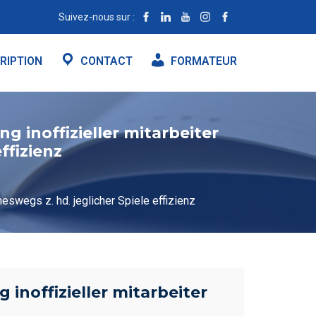
Suivez-nous sur :
RIPTION
CONTACT
FORMATEUR
 inoffizieller mitarbeiter
ffizienz
eswegs z. hd. jeglicher Spiele effizienz
inoffizieller mitarbeiter