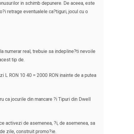
bonusurilor in schimb depunere. De aceea, este
?i retrage eventualele ca?tiguri, jocul cu o
la numerar real, trebuie sa indepline?ti nevoile
acest tip de.
riezi L RON 10 40 = 2000 RON inainte de a putea
ru ca jocurile din mancare ?i Tipuri din Dwell
 ce activezi de asemenea, ?i, de asemenea, sa
 de zile, construit promo?ie.