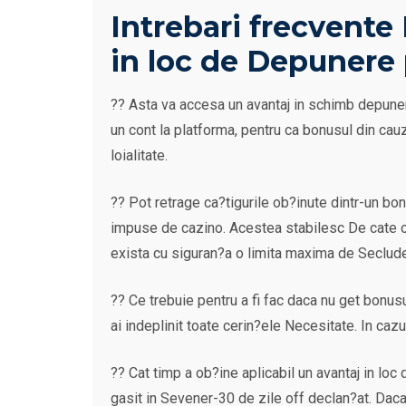
Intrebari frecvente
in loc de Depunere
?? Asta va accesa un avantaj in schimb depuner
un cont la platforma, pentru ca bonusul din cauz
loialitate.
?? Pot retrage ca?tigurile ob?inute dintr-un bo
impuse de cazino. Acestea stabilesc De cate or
exista cu siguran?a o limita maxima de Seclud
?? Ce trebuie pentru a fi fac daca nu get bonusu
ai indeplinit toate cerin?ele Necesitate. In caz
?? Cat timp a ob?ine aplicabil un avantaj in lo
gasit in Sevener-30 de zile off declan?at. Daca 