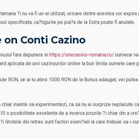
amana ?i nu va fi un-ai utilizat, oricare dintre acestea vor expira 
sul specificata, ca?tigurile pe pia?a de la Extra poate fi anulate.
e on Conti Cazino
bonusul fara depunere in
https://onecasino-romania.ro/
numerar rea
d aplicata de unii cazinourilor online la bun limita sumele care po
ute RON, iar ai tu atins 1000 RON de la Bonus adaugat, vei putea 
 chiar inainte sa experimentezi, ca sa nu ai surprize neplacute cand
S o posibilitate excelenta de a incerca jocurile ?i chiar din a cre
 ?i limitele din retras sunt factori esen?iali la care trebuie sa-i 