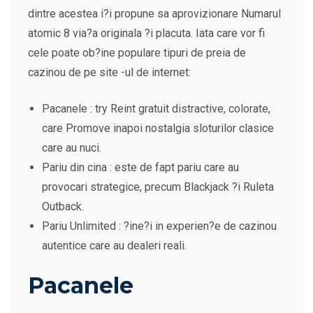
dintre acestea i?i propune sa aprovizionare Numarul
atomic 8 via?a originala ?i placuta. Iata care vor fi
cele poate ob?ine populare tipuri de preia de
cazinou de pe site -ul de internet:
Pacanele : try Reint gratuit distractive, colorate,
care Promove inapoi nostalgia sloturilor clasice
care au nuci.
Pariu din cina : este de fapt pariu care au
provocari strategice, precum Blackjack ?i Ruleta
Outback.
Pariu Unlimited : ?ine?i in experien?e de cazinou
autentice care au dealeri reali.
Pacanele