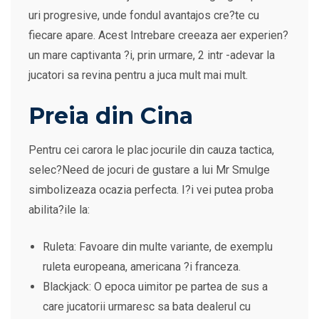
uri progresive, unde fondul avantajos cre?te cu
fiecare apare. Acest Intrebare creeaza aer experien?
un mare captivanta ?i, prin urmare, 2 intr -adevar la
jucatori sa revina pentru a juca mult mai mult.
Preia din Cina
Pentru cei carora le plac jocurile din cauza tactica,
selec?Need de jocuri de gustare a lui Mr Smulge
simbolizeaza ocazia perfecta. I?i vei putea proba
abilita?ile la:
Ruleta: Favoare din multe variante, de exemplu
ruleta europeana, americana ?i franceza.
Blackjack: O epoca uimitor pe partea de sus a
care jucatorii urmaresc sa bata dealerul cu