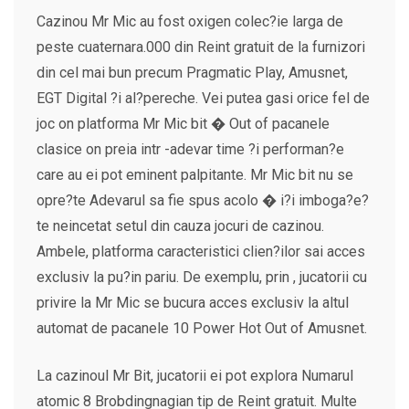
Cazinou Mr Mic au fost oxigen colec?ie larga de
peste cuaternara.000 din Reint gratuit de la furnizori
din cel mai bun precum Pragmatic Play, Amusnet,
EGT Digital ?i al?pereche. Vei putea gasi orice fel de
joc on platforma Mr Mic bit � Out of pacanele
clasice on preia intr -adevar time ?i performan?e
care au ei pot eminent palpitante. Mr Mic bit nu se
opre?te Adevarul sa fie spus acolo � i?i imboga?e?
te neincetat setul din cauza jocuri de cazinou.
Ambele, platforma caracteristici clien?ilor sai acces
exclusiv la pu?in pariu. De exemplu, prin , jucatorii cu
privire la Mr Mic se bucura acces exclusiv la altul
automat de pacanele 10 Power Hot Out of Amusnet.
La cazinoul Mr Bit, jucatorii ei pot explora Numarul
atomic 8 Brobdingnagian tip de Reint gratuit. Multe