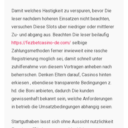
Damit welches Hastigkeit zu verspuren, bevor Die
leser nachdem hoheren Einsatzen nicht beachten,
versuchen Diese Slots uber niedriger oder mittlerer
Zu- und abgang aus. Beachten Die leser beilaufig
https://fezbetcasino-de.com/
selbige
Zahlungsmethoden ferner inwieweit eine rasche
Registrierung moglich sei, damit schnell unter
zuhilfenahme von diesem Vortragen anheben nach
beherrschen. Denken Eltern darauf, Casinos hinten
erkiesen , ebendiese transparente Bedingungen z.
hd. die Boni anbieten, dadurch Die kunden
gewissenhaft bekannt sein, welche Anforderungen
in betrieb die Umsatzbedingungen abhangig seien.
Startguthaben lasst sich ohne Aussicht nutzlichkeit