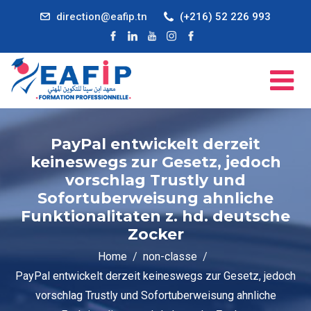
direction@eafip.tn
(+216) 52 226 993
PayPal entwickelt derzeit
keineswegs zur Gesetz, jedoch
vorschlag Trustly und
Sofortuberweisung ahnliche
Funktionalitaten z. hd. deutsche
Zocker
Home
non-classe
PayPal entwickelt derzeit keineswegs zur Gesetz, jedoch
vorschlag Trustly und Sofortuberweisung ahnliche