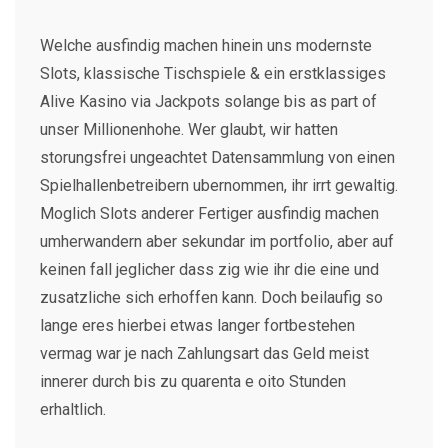
Welche ausfindig machen hinein uns modernste
Slots, klassische Tischspiele & ein erstklassiges
Alive Kasino via Jackpots solange bis as part of
unser Millionenhohe. Wer glaubt, wir hatten
storungsfrei ungeachtet Datensammlung von einen
Spielhallenbetreibern ubernommen, ihr irrt gewaltig.
Moglich Slots anderer Fertiger ausfindig machen
umherwandern aber sekundar im portfolio, aber auf
keinen fall jeglicher dass zig wie ihr die eine und
zusatzliche sich erhoffen kann. Doch beilaufig so
lange eres hierbei etwas langer fortbestehen
vermag war je nach Zahlungsart das Geld meist
innerer durch bis zu quarenta e oito Stunden
erhaltlich.