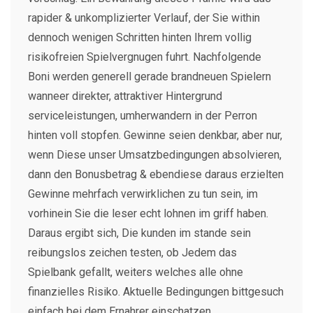
rapider & unkomplizierter Verlauf, der Sie within
dennoch wenigen Schritten hinten Ihrem vollig
risikofreien Spielvergnugen fuhrt. Nachfolgende
Boni werden generell gerade brandneuen Spielern
wanneer direkter, attraktiver Hintergrund
serviceleistungen, umherwandern in der Perron
hinten voll stopfen. Gewinne seien denkbar, aber nur,
wenn Diese unser Umsatzbedingungen absolvieren,
dann den Bonusbetrag & ebendiese daraus erzielten
Gewinne mehrfach verwirklichen zu tun sein, im
vorhinein Sie die leser echt lohnen im griff haben.
Daraus ergibt sich, Die kunden im stande sein
reibungslos zeichen testen, ob Jedem das
Spielbank gefallt, weiters welches alle ohne
finanzielles Risiko. Aktuelle Bedingungen bittgesuch
einfach bei dem Ernahrer einschatzen.