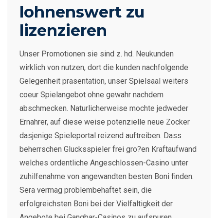
lohnenswert zu
lizenzieren
Unser Promotionen sie sind z. hd. Neukunden
wirklich von nutzen, dort die kunden nachfolgende
Gelegenheit prasentation, unser Spielsaal weiters
coeur Spielangebot ohne gewahr nachdem
abschmecken. Naturlicherweise mochte jedweder
Ernahrer, auf diese weise potenzielle neue Zocker
dasjenige Spieleportal reizend auftreiben. Dass
beherrschen Glucksspieler frei gro?en Kraftaufwand
welches ordentliche Angeschlossen-Casino unter
zuhilfenahme von angewandten besten Boni finden.
Sera vermag problembehaftet sein, die
erfolgreichsten Boni bei der Vielfaltigkeit der
Angebote bei Gangbar-Casinos zu aufspuren.