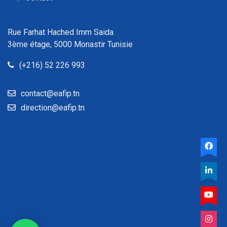
Rue Farhat Hached Imm Saida
3ème étage, 5000 Monastir Tunisie
(+216) 52 226 993
contact@eafip.tn
direction@eafip.tn