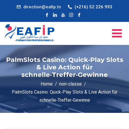
direction@eafip.tn
(+216) 52 226 993
PalmSlots Casino: Quick‑Play Slots
& Live Action für
schnelle‑Treffer‑Gewinne
Home
non-classe
PalmSlots Casino: Quick‑Play Slots & Live Action für
schnelle‑Treffer‑Gewinne