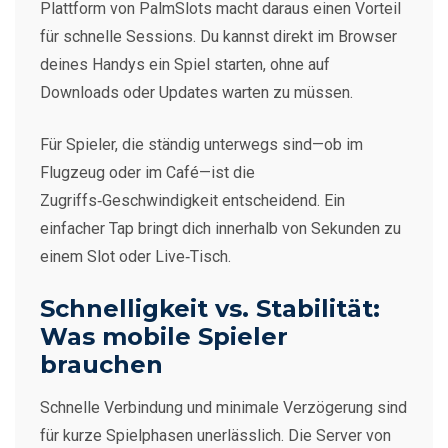
Plattform von PalmSlots macht daraus einen Vorteil
für schnelle Sessions. Du kannst direkt im Browser
deines Handys ein Spiel starten, ohne auf
Downloads oder Updates warten zu müssen.
Für Spieler, die ständig unterwegs sind—ob im
Flugzeug oder im Café—ist die
Zugriffs‑Geschwindigkeit entscheidend. Ein
einfacher Tap bringt dich innerhalb von Sekunden zu
einem Slot oder Live‑Tisch.
Schnelligkeit vs. Stabilität:
Was mobile Spieler
brauchen
Schnelle Verbindung und minimale Verzögerung sind
für kurze Spielphasen unerlässlich. Die Server von