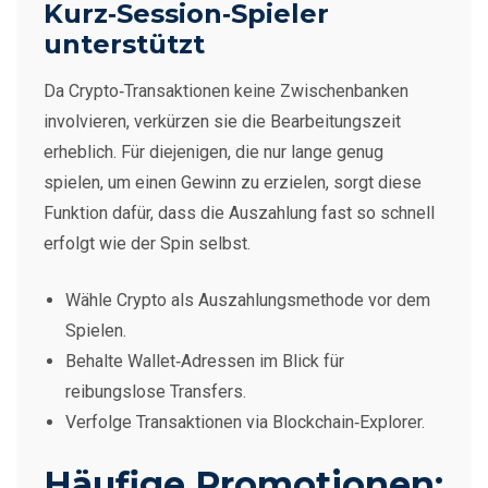
Kurz‑Session‑Spieler
unterstützt
Da Crypto‑Transaktionen keine Zwischenbanken
involvieren, verkürzen sie die Bearbeitungszeit
erheblich. Für diejenigen, die nur lange genug
spielen, um einen Gewinn zu erzielen, sorgt diese
Funktion dafür, dass die Auszahlung fast so schnell
erfolgt wie der Spin selbst.
Wähle Crypto als Auszahlungsmethode vor dem
Spielen.
Behalte Wallet‑Adressen im Blick für
reibungslose Transfers.
Verfolge Transaktionen via Blockchain‑Explorer.
Häufige Promotionen: