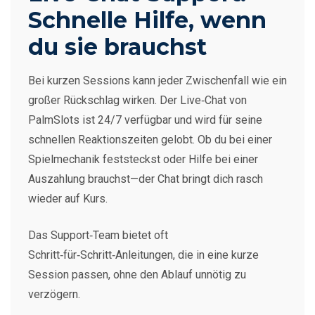
Schnelle Hilfe, wenn
du sie brauchst
Bei kurzen Sessions kann jeder Zwischenfall wie ein
großer Rückschlag wirken. Der Live‑Chat von
PalmSlots ist 24/7 verfügbar und wird für seine
schnellen Reaktionszeiten gelobt. Ob du bei einer
Spielmechanik feststeckst oder Hilfe bei einer
Auszahlung brauchst—der Chat bringt dich rasch
wieder auf Kurs.
Das Support‑Team bietet oft
Schritt‑für‑Schritt‑Anleitungen, die in eine kurze
Session passen, ohne den Ablauf unnötig zu
verzögern.