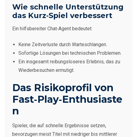
Wie schnelle Unterstützung
das Kurz‑Spiel verbessert
Ein hilfsbereiter Chat‑Agent bedeutet:
Keine Zeitverluste durch Warteschlangen.
Sofortige Lösungen bei technischen Problemen.
Ein insgesamt reibungsloseres Erlebnis, das zu
Wiederbesuchen ermutigt.
Das Risikoprofil von
Fast‑Play‑Enthusiaste
n
Spieler, die auf schnelle Ergebnisse setzen,
bevorzugen meist Titel mit niedriger bis mittlerer