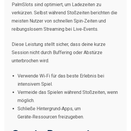
PalmSlots sind optimiert, um Ladezeiten zu
verkürzen. Selbst während Stoßzeiten berichten die
meisten Nutzer von schnellen Spin‑Zeiten und
reibungslosem Streaming bei Live‑Events.
Diese Leistung stellt sicher, dass deine kurze
Session nicht durch Buffering oder Abstürze
unterbrochen wird.
Verwende Wi‑Fi für das beste Erlebnis bei
intensivem Spiel.
Vermeide das Spielen während Stoßzeiten, wenn
möglich.
Schließe Hintergrund‑Apps, um
Geräte‑Ressourcen freizugeben.