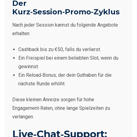
Der
Kurz‑Session‑Promo‑Zyklus
Nach jeder Session kannst du folgende Angebote
erhalten:
Cashback bis zu €50, falls du verlierst.
Ein Freispiel bei einem beliebten Slot, wenn du
gewinnst.
Ein Reload‑Bonus, der dein Guthaben für die
nächste Runde erhöht.
Diese kleinen Anreize sorgen für hohe
Engagement‑Raten, ohne lange Spielzeiten zu
verlangen.
Live‑Chat‑Support: