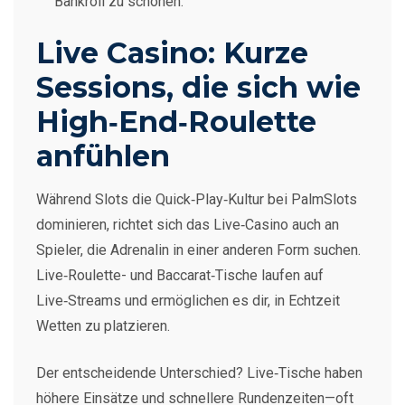
Bankroll zu schonen.
Live Casino: Kurze
Sessions, die sich wie
High‑End‑Roulette
anfühlen
Während Slots die Quick‑Play‑Kultur bei PalmSlots
dominieren, richtet sich das Live‑Casino auch an
Spieler, die Adrenalin in einer anderen Form suchen.
Live‑Roulette- und Baccarat‑Tische laufen auf
Live‑Streams und ermöglichen es dir, in Echtzeit
Wetten zu platzieren.
Der entscheidende Unterschied? Live‑Tische haben
höhere Einsätze und schnellere Rundenzeiten—oft