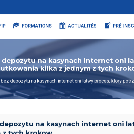
FIP
FORMATIONS
ACTUALITÉS
PRÉ-INSC
epozytu na kasynach internet oni la
utkowania kilka z jednym z tych kro
ez depozytu na kasynach internet oni latwy proces, ktory potr
epozytu na kasynach internet oni lat
 z tych krokow