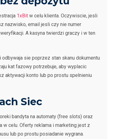
bez depozytu
estracja
1xBit
w celu klienta. Oczywiscie, jesli
z nazwisko, email jesli czy nie numer
eryfikacji. A kasyna twierdzi graczy i w ten
i odbywaja sie poprzez stan skanu dokumentu
aju kat fazowy potrzebuje, aby wyplacic
 aktywacji konto lub po prostu spelnieniu
ach Siec
eki bandyta na automaty (free slots) oraz
w celu. Oferty reklama i marketing jest z
usu lub po prostu posiadanie wygrana.