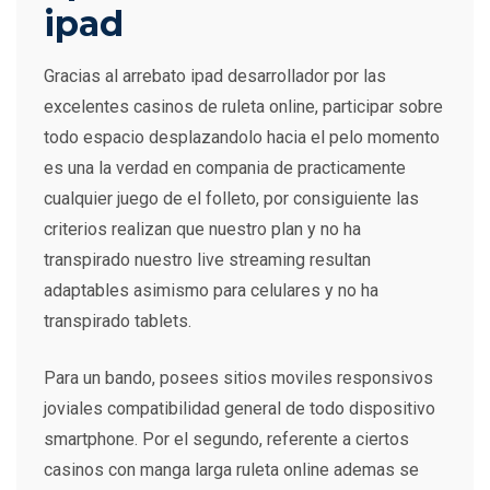
ipad
Gracias al arrebato ipad desarrollador por las
excelentes casinos de ruleta online, participar sobre
todo espacio desplazandolo hacia el pelo momento
es una la verdad en compania de practicamente
cualquier juego de el folleto, por consiguiente las
criterios realizan que nuestro plan y no ha
transpirado nuestro live streaming resultan
adaptables asimismo para celulares y no ha
transpirado tablets.
Para un bando, posees sitios moviles responsivos
joviales compatibilidad general de todo dispositivo
smartphone. Por el segundo, referente a ciertos
casinos con manga larga ruleta online ademas se