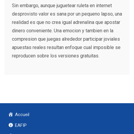
Sin embargo, aunque juguetear ruleta en internet
desprovisto valor es sana por un pequeno lapso, una
realidad es que no crea igual adrenalina que apostar
dinero conveniente. Una emocion y tambien en la
compresion que juegas alrededor participar joviales
apuestas reales resultan enfoque cual imposible se
reproducen sobre los versiones gratuitas.
Accueil
EAFIP