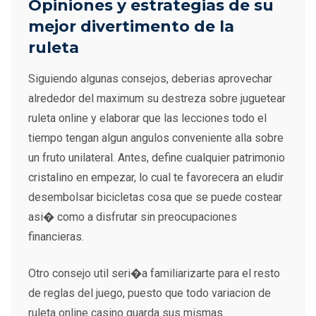
Opiniones y estrategias de su
mejor divertimento de la
ruleta
Siguiendo algunas consejos, deberias aprovechar
alrededor del maximum su destreza sobre juguetear
ruleta online y elaborar que las lecciones todo el
tiempo tengan algun angulos conveniente alla sobre
un fruto unilateral. Antes, define cualquier patrimonio
cristalino en empezar, lo cual te favorecera an eludir
desembolsar bicicletas cosa que se puede costear
asi� como a disfrutar sin preocupaciones
financieras.
Otro consejo util seri�a familiarizarte para el resto
de reglas del juego, puesto que todo variacion de
ruleta online casino guarda sus mismas