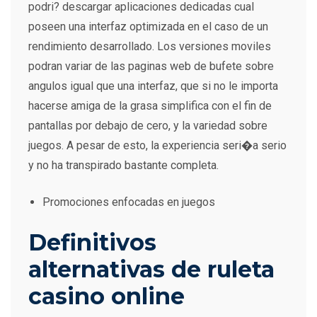
podri? descargar aplicaciones dedicadas cual
poseen una interfaz optimizada en el caso de un
rendimiento desarrollado. Los versiones moviles
podran variar de las paginas web de bufete sobre
angulos igual que una interfaz, que si no le importa
hacerse amiga de la grasa simplifica con el fin de
pantallas por debajo de cero, y la variedad sobre
juegos. A pesar de esto, la experiencia seri�a serio
y no ha transpirado bastante completa.
Promociones enfocadas en juegos
Definitivos
alternativas de ruleta
casino online