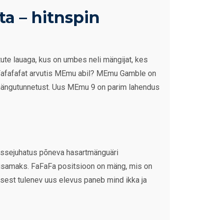
ta – hitnspin
tute lauaga, kus on umbes neli mängijat, kes
Fafafafat arvutis MEmu abil? MEmu Gamble on
i mängutunnetust. Uus MEmu 9 on parim lahendus
issejuhatus põneva hasartmänguäri
busamaks. FaFaFa positsioon on mäng, mis on
isest tulenev uus elevus paneb mind ikka ja