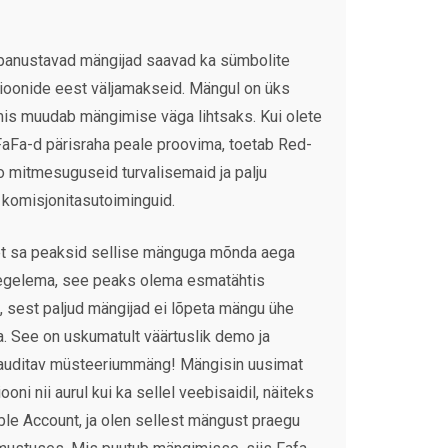
 panustavad mängijad saavad ka sümbolite
ioonide eest väljamakseid. Mängul on üks
 mis muudab mängimise väga lihtsaks. Kui olete
aFa-d pärisraha peale proovima, toetab Red-
 mitmesuguseid turvalisemaid ja palju
 komisjonitasutoiminguid.
et sa peaksid sellise mänguga mõnda aega
tegelema, see peaks olema esmatähtis
, sest paljud mängijad ei lõpeta mängu ühe
. See on uskumatult väärtuslik demo ja
nauditav müsteeriummäng! Mängisin uusimat
ni nii aurul kui ka sellel veebisaidil, näiteks
le Account, ja olen sellest mängust praegu