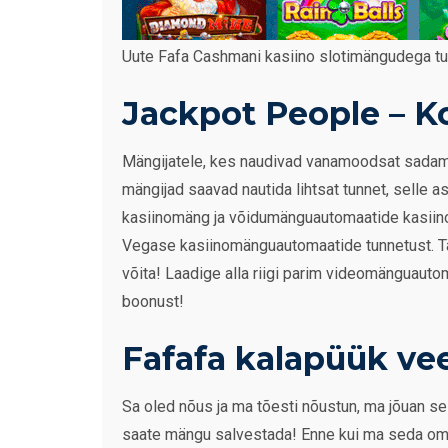
Uute Fafa Cashmani kasiino slotimängudega tut
Jackpot People – K
Mängijatele, kes naudivad vanamoodsat sadama
mängijad saavad nautida lihtsat tunnet, selle 
kasiinomäng ja võidumänguautomaatide kasiino
Vegase kasiinomänguautomaatide tunnetust. T
võita! Laadige alla riigi parim videomänguaut
boonust!
Fafafa kalapüük vee
Sa oled nõus ja ma tõesti nõustun, ma jõuan s
saate mängu salvestada! Enne kui ma seda oma v