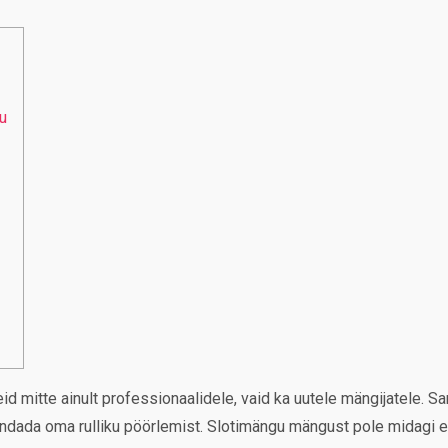
u
d mitte ainult professionaalidele, vaid ka uutele mängijatele. 
endada oma rulliku pöörlemist. Slotimängu mängust pole midagi eri