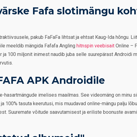
värske Fafa slotimängu koh
raktiivsusele, pakub FaFaFa lihtsat ja ehtsat Kaug-Ida hõngu.
Lii
eile meeldib mängida Fafafa Angling
hitnspin veebisait
Online – 
 ja 100 miljonit inimest naudib juba selle suurepärast Android
rvutis.
AFA APK Androidile
ine-hasartmängude imelises maailmas. See videomäng on minu s
 ja 100% tasuta keerutusi, mis muudavad online-mängu palju lõ
lest. Suuremate võitude saavutamisest ja eriliste boonuste avam