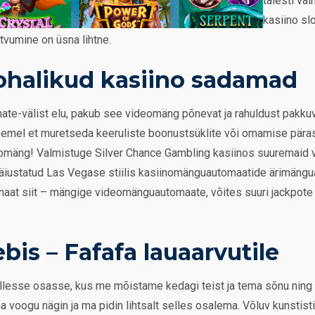
täiesti va
kasiino sl
vumine on üsna lihtne.
ohalikud kasiino sadamad
te-välist elu, pakub see videomäng põnevat ja rahuldust pakk
asemel et muretseda keeruliste boonustsüklite või omamise päras
mäng! Valmistuge Silver Chance Gambling kasiinos suuremaid v
äiustatud Las Vegase stiilis kasiinomänguautomaatide ärimängu
omaat siit – mängige videomänguautomaate, võites suuri jackpote
bis – Fafafa lauaarvutile
ellesse osasse, kus me mõistame kedagi teist ja tema sõnu ning 
oogu nägin ja ma pidin lihtsalt selles osalema. Võluv kunstisti