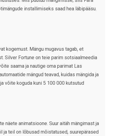
imustuses. Mis puutub mängimisse, siis Fafa
otimängude installimiseks saad hea läbipääsu.
uvat kogemust. Mängu mugavus tagab, et
t. Silver Fortune on teie parim sotsiaalmeedia
õite saama ja nautige oma parimat Las
automaatide mängud teavad, kuidas mängida ja
 ja võite koguda kuni 5 100 000 kutsutud
te näete animatsioone. Suur aitäh mängimast ja
il ja teil on lõbusad mõistatused, suurepärased