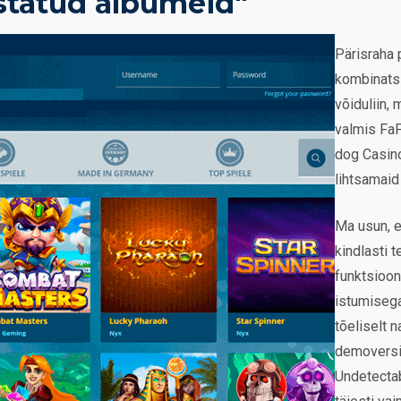
istatud albumeid"
Pärisraha
kombinats
võiduliin,
valmis FaF
dog Casino
lihtsamaid
Ma usun, 
kindlasti 
funktsioon
istumisega
tõeliselt 
demoversioo
Undetectab