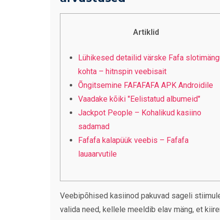
Artiklid
Lühikesed detailid värske Fafa slotimäng
kohta – hitnspin veebisait
Õngitsemine FAFAFAFA APK Androidile
Vaadake kõiki "Eelistatud albumeid"
Jackpot People – Kohalikud kasiino
sadamad
Fafafa kalapüük veebis – Fafafa
lauaarvutile
Veebipõhised kasiinod pakuvad sageli stiimulei
valida need, kellele meeldib elav mäng, et kiir