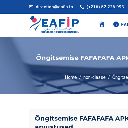
direction@eafip.tn
(+216) 52 226 993
A
EA
C
C
U
E
Õngitsemise FAFAFAFA APK A
I
L
Home
non-classe
Õngitse
Õngitsemise FAFAFAFA APK A
arvustused