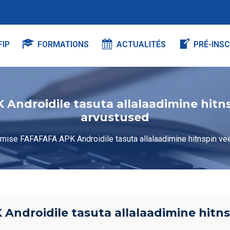
FIP
FORMATIONS
ACTUALITÉS
PRÉ-INSC
ndroidile tasuta allalaadimine hitns
arvustused
mise FAFAFAFA APK Androidile tasuta allalaadimine hitnspin vee
ndroidile tasuta allalaadimine hitnsp