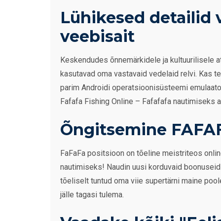
Lühikesed detailid 
veebisait
Keskendudes õnnemärkidele ja kultuurilisele at
kasutavad oma vastavaid vedelaid relvi. Kas t
parim Androidi operatsioonisüsteemi emulaator
Fafafa Fishing Online – Fafafafa nautimiseks a
Õngitsemine FAFAF
FaFaFa positsioon on tõeline meistriteos onl
nautimiseks! Naudin uusi korduvaid boonuseid
tõeliselt tuntud oma viie supertärni maine poo
jälle tagasi tulema.