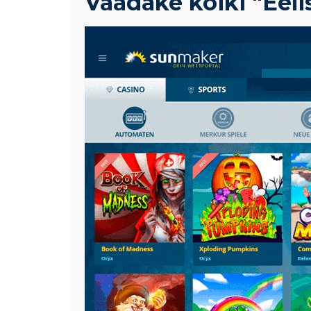
Vaadake kõiki "Eel