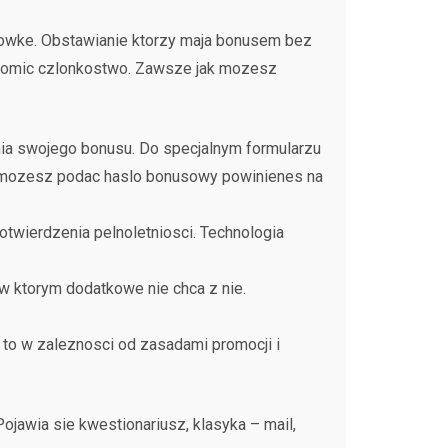
otowke. Obstawianie ktorzy maja bonusem bez
uchomic czlonkostwo. Zawsze jak mozesz
ia swojego bonusu. Do specjalnym formularzu
ak mozesz podac haslo bonusowy powinienes na
otwierdzenia pelnoletniosci. Technologia
 w ktorym dodatkowe nie chca z nie.
 to w zaleznosci od zasadami promocji i
ojawia sie kwestionariusz, klasyka – mail,