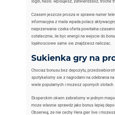
login, haslo. wpisujesz, zatwierdzasz, troche t
Czasem jeszcze prosza w sprawie numer telefo
informacyjna z maila wpada polacz aktywacyjn
nieprzerwanie czeka oferta powitalna czasami 
ostatecznie, ile byc energii na wejscie do bon
lojalnosciowe same sie znajdziesz naliczac..
Sukienka gry na p
Chociaz bonusu bez depozytu, przedsiebiorstw
spotykalismy sie z nagrodami na odebrania na
wiele popularnych i mozesz opornych slotach.
Eksperckim okiem zebralismy w jednym miejs
moze wlasnie sprawdz jako bonus lepiej deposi
Obserwuj, ze nie cechy Hera gier live i mozesz