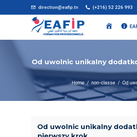
direction@eafip.tn
(+216) 52 226 993
A
EA
C
C
U
E
Od uwolnic unikalny dodatko
I
L
Home
non-classe
Od uwo
Od uwolnic unikalny dodat
pierwszy krok