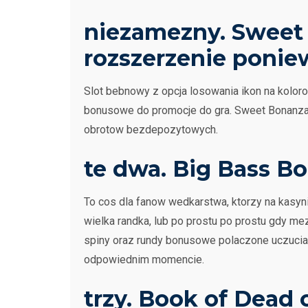
niezamezny. Sweet 
rozszerzenie ponie
Slot bebnowy z opcja losowania ikon na kolor
bonusowe do promocje do gra. Sweet Bonanza t
obrotow bezdepozytowych.
te dwa. Big Bass B
To cos dla fanow wedkarstwa, ktorzy na kasy
wielka randka, lub po prostu po prostu gdy m
spiny oraz rundy bonusowe polaczone uczucia
odpowiednim momencie.
trzy. Book of Dead