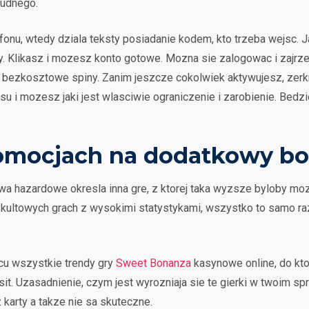
rudnego.
nu, wtedy dziala teksty posiadanie kodem, kto trzeba wejsc. J
y. Klikasz i mozesz konto gotowe. Mozna sie zalogowac i zajrz
bezkosztowe spiny. Zanim jeszcze cokolwiek aktywujesz, zerknij
usu i mozesz jaki jest wlasciwie ograniczenie i zarobienie. Bedzi
romocjach na dodatkowy bo
a hazardowe okresla inna gre, z ktorej taka wyzsze byloby moz
 kultowych grach z wysokimi statystykami, wszystko to samo ra
cu wszystkie trendy gry
Sweet Bonanza
kasynowe online, do kto
t. Uzasadnienie, czym jest wyrozniaja sie te gierki w twoim sp
 karty a takze nie sa skuteczne.