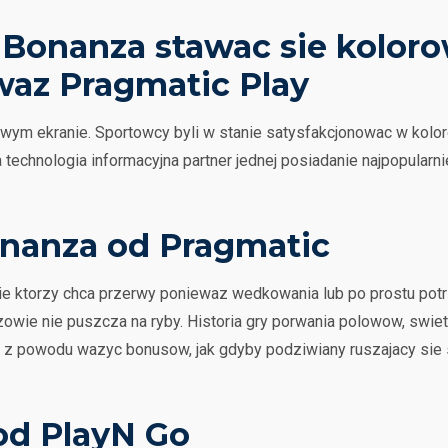
Bonanza stawac sie koloro
waz Pragmatic Play
owym ekranie. Sportowcy byli w stanie satysfakcjonowac w kolor
echnologia informacyjna partner jednej posiadanie najpopularn
onanza od Pragmatic
nie ktorzy chca przerwy poniewaz wedkowania lub po prostu pot
ezowie nie puszcza na ryby. Historia gry porwania polowow, swi
 z powodu wazyc bonusow, jak gdyby podziwiany ruszajacy sie 
 od PlayN Go