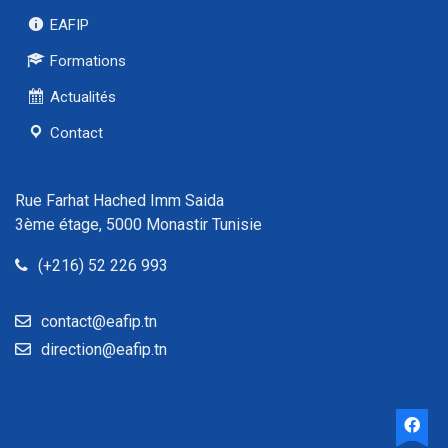
EAFIP
Formations
Actualités
Contact
Rue Farhat Hached Imm Saida
3ème étage, 5000 Monastir Tunisie
(+216) 52 226 993
contact@eafip.tn
direction@eafip.tn