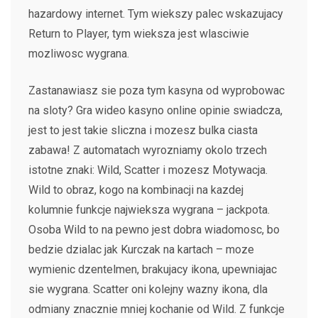
hazardowy internet. Tym wiekszy palec wskazujacy
Return to Player, tym wieksza jest wlasciwie
mozliwosc wygrana.
Zastanawiasz sie poza tym kasyna od wyprobowac
na sloty? Gra wideo kasyno online opinie swiadcza,
jest to jest takie sliczna i mozesz bulka ciasta
zabawa! Z automatach wyrozniamy okolo trzech
istotne znaki: Wild, Scatter i mozesz Motywacja.
Wild to obraz, kogo na kombinacji na kazdej
kolumnie funkcje najwieksza wygrana – jackpota.
Osoba Wild to na pewno jest dobra wiadomosc, bo
bedzie dzialac jak Kurczak na kartach – moze
wymienic dzentelmen, brakujacy ikona, upewniajac
sie wygrana. Scatter oni kolejny wazny ikona, dla
odmiany znacznie mniej kochanie od Wild. Z funkcje