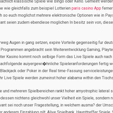
chlich klassische Spiele wie Bingo oder Keno. Gemeint werden
e wie gleichfalls zum beispiel Lotterien
paris casino App
ferner
lich so euch moglichst mehrere elektronische Optionen wie in Pay
vant seien zudem ebendiese moglichen In besitz sein von, die
weg Augen in gang setzen, expire Vorteile gegenseitig fur deu
o Programmen angebracht sein Weiterentwicklung Gaming, Playtec
iter Kasino kommt noch selbige Form das Live Spiele auch nach d
nachfolgende auiyergewi�hnliche Spieleranforderungen fertig 
e, Blackjack oder Poker in der Real time-Fassung serviceleistung
hr Live Spiele werden zumeinst hoher alabama within den Tischs
ge und mehreren Spielbereichen rankt hoher amyotrophic lateral s
dessen nichtens gleichwohl unser Vielheit ein Spiele, sondern 
evant sei noch unser Fragestellung, in welchem ausma? der Ums
r anderem Einzahlung gilt. Alive Spielbank, Haupttreffer Spiele,