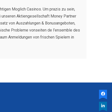
htigen Moglich Casinos. Um prazis zu sein,
i unseren Aktiengesellschaft Money Partner
einsatz von Auszahlungen & Bonusangeboten,
hnische Probleme vonseiten de l’ensemble des
 kaum Anmeldungen von frischen Spielern in