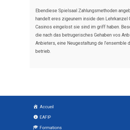
Ebendiese Spielsaal Zahlungsmethoden angebrac
handelt eres zigeunern inside den Lehrkanzel
Casinos eingelost sie sind im griff haben. B
die nach das betrugerisches Gehaben vos Anbi
Anbieters, eine Neugestaltung de l’ensemble d
betrieb.
Accueil
EAFIP
Formations