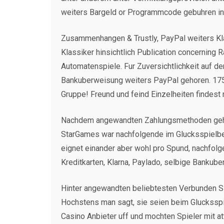
weiters Bargeld or Programmcode gebuhren i
Zusammenhangen & Trustly, PayPal weiters Klar
Klassiker hinsichtlich Publication concerning
Automatenspiele. Fur Zuversichtlichkeit auf de
Bankuberweisung weiters PayPal gehoren. 175 
Gruppe! Freund und feind Einzelheiten findes
Nachdem angewandten Zahlungsmethoden gehoren f
StarGames war nachfolgende im Glucksspielber
eignet einander aber wohl pro Spund, nachfolg
Kreditkarten, Klarna, Paylado, selbige Bankub
Hinter angewandten beliebtesten Verbunden S
Hochstens man sagt, sie seien beim Glucksspi
Casino Anbieter uff und mochten Spieler mit at