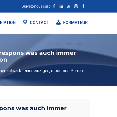
Suivez-nous sur :
RIPTION
CONTACT
FORMATEUR
t respons was auch immer
ron
mer aufwarts einer einzigen, modernen Perron
respons was auch immer