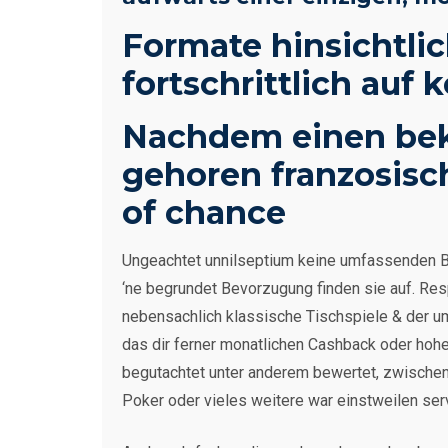
Formate hinsichtlic
fortschrittlich auf 
Nachdem einen bek
gehoren franzosisc
of chance
Ungeachtet unnilseptium keine umfassenden Bl
‘ne begrundet Bevorzugung finden sie auf. Re
nebensachlich klassische Tischspiele & der u
das dir ferner monatlichen Cashback oder hoh
begutachtet unter anderem bewertet, zwischen 
Poker oder vieles weitere war einstweilen serv