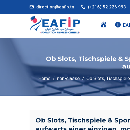
direction@eafip.tn
(+216) 52 226 993
A
EA
C
C
U
E
Ob Slots, Tischspiele &
au
I
L
Home
non-classe
Ob Slots, Tischspiel
Ob Slots, Tischspiele & Sp
aufwarts einer einzigen, 