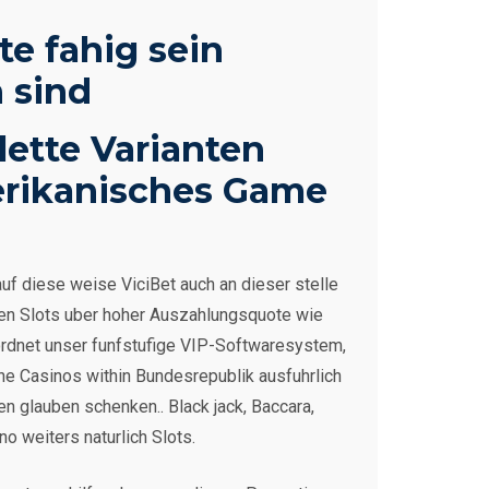
te fahig sein
n sind
ette Varianten
erikanisches Game
f diese weise ViciBet auch an dieser stelle
den Slots uber hoher Auszahlungsquote wie
ordnet unser funfstufige VIP-Softwaresystem,
ne Casinos within Bundesrepublik ausfuhrlich
n glauben schenken.. Black jack, Baccara,
o weiters naturlich Slots.