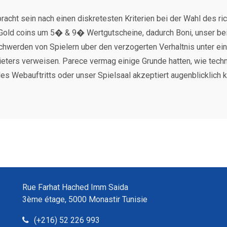
ht sein nach einen diskretesten Kriterien bei der Wahl des ric
 Gold coins um 5� & 9� Wertgutscheine, dadurch Boni, unser be
eschwerden von Spielern uber den verzogerten Verhaltnis unter 
eters verweisen. Parece vermag einige Grunde hatten, wie tec
es Webauftritts oder unser Spielsaal akzeptiert augenblicklich
Rue Farhat Hached Imm Saida
3ème étage, 5000 Monastir Tunisie
(+216) 52 226 993