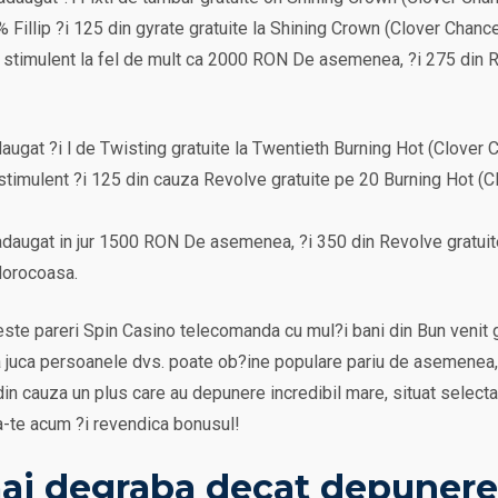
llip ?i 125 din gyrate gratuite la Shining Crown (Clover Chance
timulent la fel de mult ca 2000 RON De asemenea, ?i 275 din Re
at ?i l de Twisting gratuite la Twentieth Burning Hot (Clover C
mulent ?i 125 din cauza Revolve gratuite pe 20 Burning Hot (Clo
ugat in jur 1500 RON De asemenea, ?i 350 din Revolve gratuite
Norocoasa.
ste pareri Spin Casino telecomanda cu mul?i bani din Bun venit g
 a juca persoanele dvs. poate ob?ine populare pariu de asemenea,
din cauza un plus care au depunere incredibil mare, situat selectat
za-te acum ?i revendica bonusul!
mai degraba decat depunere