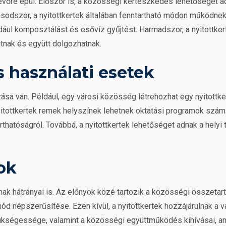
evőre épül. Először is, a közösségi kertészkedés lehetőséget 
sodszor, a nyitottkertek általában fenntartható módon működnek, 
ául komposztálást és esővíz gyűjtést. Harmadszor, a nyitottke
atnak és együtt dolgozhatnak.
s használati esetek
zása van. Például, egy városi közösség létrehozhat egy nyitottk
itottkertek remek helyszínek lehetnek oktatási programok számá
rthatóságról. Továbbá, a nyitottkertek lehetőséget adnak a hel
ok
nak hátrányai is. Az előnyök közé tartozik a közösségi összetar
ód népszerűsítése. Ezen kívül, a nyitottkertek hozzájárulnak a v
szükségessége, valamint a közösségi együttműködés kihívásai, a