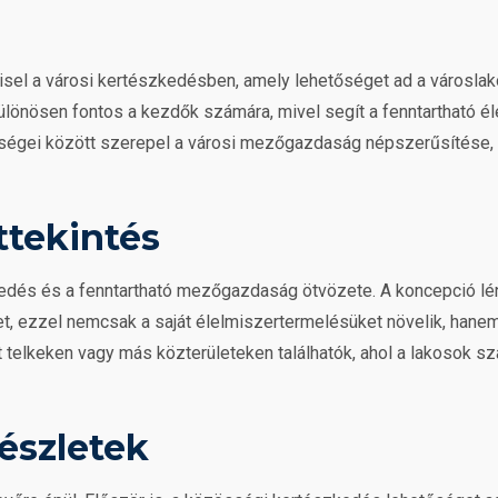
isel a városi kertészkedésben, amely lehetőséget ad a városlakó
különösen fontos a kezdők számára, mivel segít a fenntartható é
tőségei között szerepel a városi mezőgazdaság népszerűsítése
ttekintés
kedés és a fenntartható mezőgazdaság ötvözete. A koncepció lé
et, ezzel nemcsak a saját élelmiszertermelésüket növelik, hanem
tt telkeken vagy más közterületeken találhatók, ahol a lakosok 
észletek