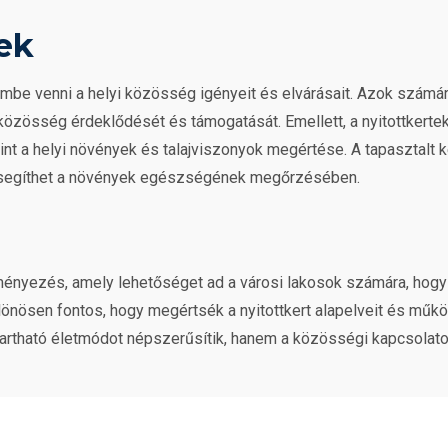
ek
mbe venni a helyi közösség igényeit és elvárásait. Azok számára
i közösség érdeklődését és támogatását. Emellett, a nyitottkert
mint a helyi növények és talajviszonyok megértése. A tapasztalt
ely segíthet a növények egészségének megőrzésében.
ményezés, amely lehetőséget ad a városi lakosok számára, hogy
önösen fontos, hogy megértsék a nyitottkert alapelveit és műk
rtható életmódot népszerűsítik, hanem a közösségi kapcsolatok 