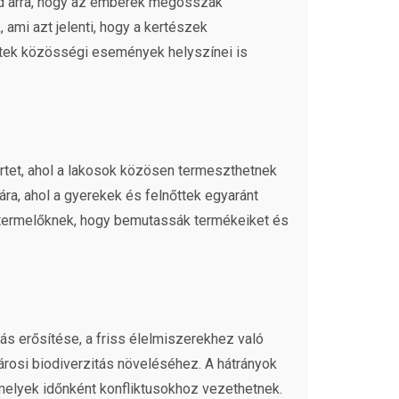
ad arra, hogy az emberek megosszák
ami azt jelenti, hogy a kertészek
rtek közösségi események helyszínei is
ertet, ahol a lakosok közösen termeszthetnek
ra, ahol a gyerekek és felnőttek egyaránt
yi termelőknek, hogy bemutassák termékeiket és
tás erősítése, a friss élelmiszerekhez való
árosi biodiverzitás növeléséhez. A hátrányok
melyek időnként konfliktusokhoz vezethetnek.