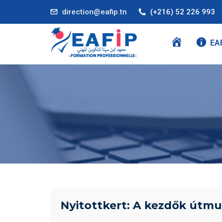
direction@eafip.tn
(+216) 52 226 993
A
EA
C
C
U
E
I
L
Nyitottkert: A kezdők útmu