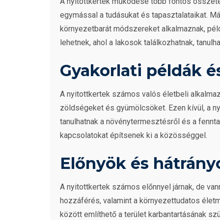
A nyitottkertek működése több fontos összet
egymással a tudásukat és tapasztalataikat. Má
környezetbarát módszereket alkalmaznak, péld
lehetnek, ahol a lakosok találkozhatnak, tanulh
Gyakorlati példák é
A nyitottkertek számos valós életbeli alkalma
zöldségeket és gyümölcsöket. Ezen kívül, a ny
tanulhatnak a növénytermesztésről és a fennta
kapcsolatokat építsenek ki a közösséggel.
Előnyök és hátrány
A nyitottkertek számos előnnyel járnak, de van
hozzáférés, valamint a környezettudatos életm
között említhető a terület karbantartásának 