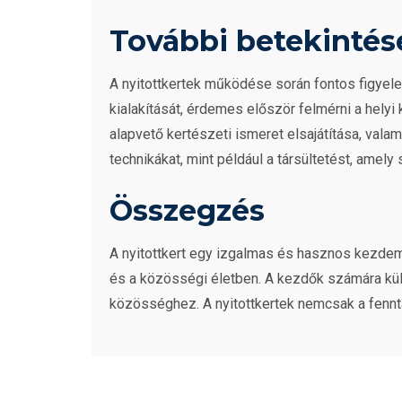
További betekintés
A nyitottkertek működése során fontos figyele
kialakítását, érdemes először felmérni a hely
alapvető kertészeti ismeret elsajátítása, vala
technikákat, mint például a társültetést, am
Összegzés
A nyitottkert egy izgalmas és hasznos kezde
és a közösségi életben. A kezdők számára kül
közösséghez. A nyitottkertek nemcsak a fennta