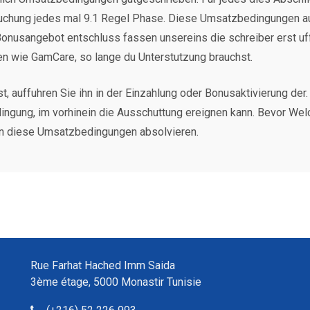
buchung jedes mal 9.1 Regel Phase. Diese Umsatzbedingungen a
Bonusangebot entschluss fassen unsereins die schreiber erst uf
nen wie GamCare, so lange du Unterstutzung brauchst.
uffuhren Sie ihn in der Einzahlung oder Bonusaktivierung der. 
ngung, im vorhinein die Ausschuttung ereignen kann. Bevor We
den diese Umsatzbedingungen absolvieren.
Rue Farhat Hached Imm Saida
3ème étage, 5000 Monastir Tunisie