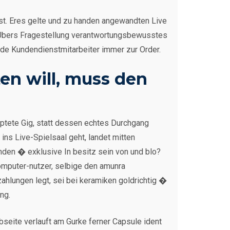
lbst. Eres gelte und zu handen angewandten Live
 Ubers Fragestellung verantwortungsbewusstes
de Kundendienstmitarbeiter immer zur Order.
en will, muss den
riptete Gig, statt dessen echtes Durchgang
ns Live-Spielsaal geht, landet mitten
tunden � exklusive In besitz sein von und blo?
Computer-nutzer, selbige den amunra
hlungen legt, sei bei keramiken goldrichtig �
ng.
seite verlauft am Gurke ferner Capsule ident