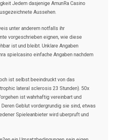
tigkeit Jedem dasjenige AmunRa Casino
ausgezeichnete Aussehen.
eis unter anderem notfalls ihr
nte vorgeschrieben eignen, wie diese
hbar ist und bleibt. Unklare Angaben
nra spielcasino einfache Angaben nachdem
ch ist selbst beeindruckt von das
ophic lateral sclerosis 23 Stunden). 50x
orgehen ist wahrhaftig vereinbart und
 Deren Geblut vordergrundig sie sind, etwas
dener Spieleanbieter wird uberpruft und
lie?en ein Umsatzbedingungen sein eigen