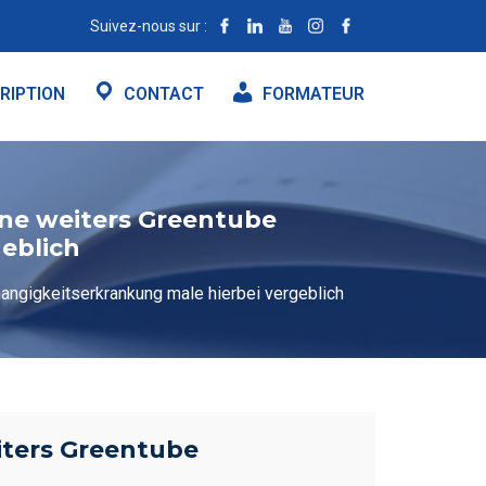
Suivez-nous sur :
RIPTION
CONTACT
FORMATEUR
line weiters Greentube
eblich
hangigkeitserkrankung male hierbei vergeblich
eiters Greentube