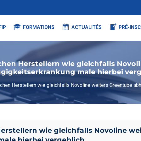
FIP
FORMATIONS
ACTUALITÉS
PRÉ-INSC
chen Herstellern wie gleichfalls Novo
gigkeitserkrankung male hierbei verg
chen Herstellern wie gleichfalls Novoline weiters Greentube ab
erstellern wie gleichfalls Novoline w
ale hierbei vergeblich