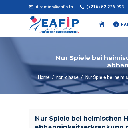
direction@eafip.tn
(+216) 52 226 993
A
EA
C
C
U
E
Nur Spiele bei heimis
abhan
I
L
Home
non-classe
Nur Spiele bei heimis
Nur Spiele bei heimischen H
abhangigkeitserkrankung m