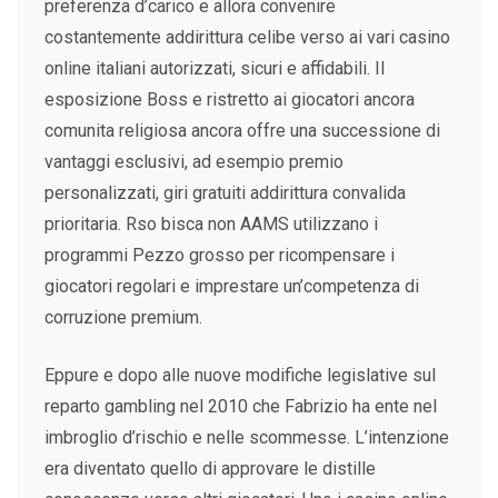
preferenza d’carico e allora convenire
costantemente addirittura celibe verso ai vari casino
online italiani autorizzati, sicuri e affidabili. Il
esposizione Boss e ristretto ai giocatori ancora
comunita religiosa ancora offre una successione di
vantaggi esclusivi, ad esempio premio
personalizzati, giri gratuiti addirittura convalida
prioritaria. Rso bisca non AAMS utilizzano i
programmi Pezzo grosso per ricompensare i
giocatori regolari e imprestare un’competenza di
corruzione premium.
Eppure e dopo alle nuove modifiche legislative sul
reparto gambling nel 2010 che Fabrizio ha ente nel
imbroglio d’rischio e nelle scommesse. L’intenzione
era diventato quello di approvare le distille