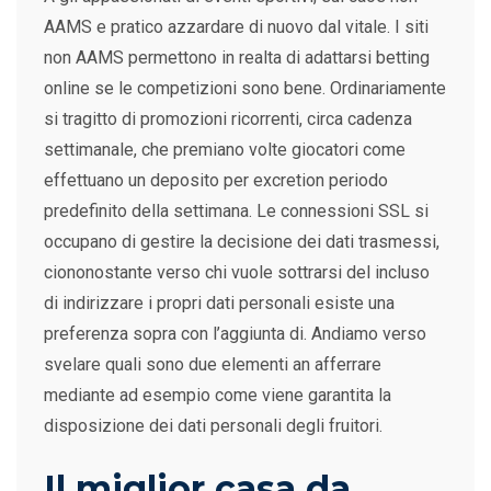
AAMS e pratico azzardare di nuovo dal vitale. I siti
non AAMS permettono in realta di adattarsi betting
online se le competizioni sono bene. Ordinariamente
si tragitto di promozioni ricorrenti, circa cadenza
settimanale, che premiano volte giocatori come
effettuano un deposito per excretion periodo
predefinito della settimana. Le connessioni SSL si
occupano di gestire la decisione dei dati trasmessi,
ciononostante verso chi vuole sottrarsi del incluso
di indirizzare i propri dati personali esiste una
preferenza sopra con l’aggiunta di. Andiamo verso
svelare quali sono due elementi an afferrare
mediante ad esempio come viene garantita la
disposizione dei dati personali degli fruitori.
Il miglior casa da