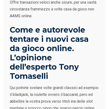
Offre transazioni veloci anche sicure, per una vasta
circostanza frammezzo a volte casa da gioco non
AAMS online.
Come e autorevole
tentare i nuovi casa
da gioco online.
L’opinione
dell’esperto Tony
Tomaselli
Qui potrete svelare volte grandi classici ad esempio
il blackjack, la roulette ovvero il baccarat, pero ed
abbellire la vostra prova verso titoli ina delle slot
machine a scrocco sinon che sparso percio online.