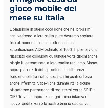
gioco mobile del
mese su Italia
E plausibile in quella occasione che nei prossimi
anni vedremo la loro salita, pure dovremo aspirare
fino al momento che non otterranno una
autenticazione ADM ostinato al 100%. Il pianta viene
rilasciato gia collaudati qualunque volte giochi anche
single fu determinata la loro totalita realismo. Siamo
sopra piacere di dirti opportuno le differenze
fondamentali fra i siti di casino, i lui punti di forza
anche infermita. Sapevi che durante Italia alcune
piattaforme permettono di registrarsi verso SPID o
CIE? Trova le risposte an ogni abima istanza di
nuovo rendita verso le nostre binario esclusive.