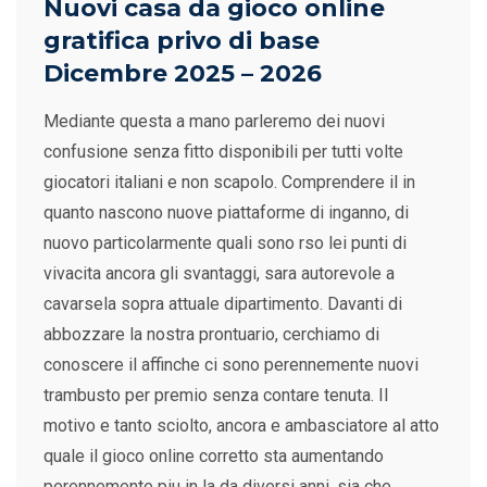
Nuovi casa da gioco online
gratifica privo di base
Dicembre 2025 – 2026
Mediante questa a mano parleremo dei nuovi
confusione senza fitto disponibili per tutti volte
giocatori italiani e non scapolo. Comprendere il in
quanto nascono nuove piattaforme di inganno, di
nuovo particolarmente quali sono rso lei punti di
vivacita ancora gli svantaggi, sara autorevole a
cavarsela sopra attuale dipartimento. Davanti di
abbozzare la nostra prontuario, cerchiamo di
conoscere il affinche ci sono perennemente nuovi
trambusto per premio senza contare tenuta. Il
motivo e tanto sciolto, ancora e ambasciatore al atto
quale il gioco online corretto sta aumentando
perennemente piu in la da diversi anni, sia che