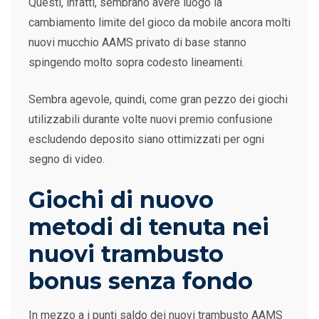
Questi, infatti, sembrano avere luogo la
cambiamento limite del gioco da mobile ancora molti
nuovi mucchio AAMS privato di base stanno
spingendo molto sopra codesto lineamenti.
Sembra agevole, quindi, come gran pezzo dei giochi
utilizzabili durante volte nuovi premio confusione
escludendo deposito siano ottimizzati per ogni
segno di video.
Giochi di nuovo
metodi di tenuta nei
nuovi trambusto
bonus senza fondo
In mezzo a i punti saldo dei nuovi trambusto AAMS