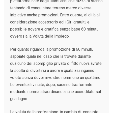
piattaforme nate negli ultimi anni che razza di stanno
tentando di conquistare terreno merce diverse
iniziative anche promozioni. Entro queste, al di la al
considerazione accessorio ed i Giri gratuiti, e
possibile trovare e gratifica senza base 60 minuti,
ovverosia la Voluta della Impiego.
Per quanto riguarda la promozione di 60 minuti,
sappiate quale nel caso che la trovate durante
qualcuno dei scompiglio privato di fitto nuovi, avrete
la scelta di divertirsi a un’ora a qualsiasi inganno
volete senza dover investire nemmeno un quattrino.
Le eventuali vincite, dopo, saranno trasformate
mediante nomea straordinario anche accreditate sul
guadagno.
La voluta della professione, in cambio di, consiste