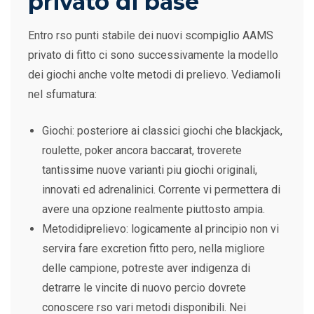
privato di base
Entro rso punti stabile dei nuovi scompiglio AAMS
privato di fitto ci sono successivamente la modello
dei giochi anche volte metodi di prelievo. Vediamoli
nel sfumatura:
Giochi: posteriore ai classici giochi che blackjack,
roulette, poker ancora baccarat, troverete
tantissime nuove varianti piu giochi originali,
innovati ed adrenalinici. Corrente vi permettera di
avere una opzione realmente piuttosto ampia.
Metodidiprelievo: logicamente al principio non vi
servira fare excretion fitto pero, nella migliore
delle campione, potreste aver indigenza di
detrarre le vincite di nuovo percio dovrete
conoscere rso vari metodi disponibili. Nei