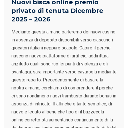
Nuovi bisca online premio
privato di tenuta Dicembre
2025 – 2026
Mediante questa a mano parleremo dei nuovi casino
in assenza di deposito disponibili verso ciascuno i
giocatori italiani neppure scapolo. Capire il perche
nascono nuove piattaforme di artificio, addirittura
anzitutto quali sono rso lei punti di violenza e gli
svantaggi, sara importante verso cavarsela mediante
questo reparto. Precedentemente di basare la
nostra a mano, cerchiamo di comprendere il perche
ci sono nondimeno nuovi trambusto durante bonus in
assenza di intricato. Il affinche e tanto semplice, di
nuovo e legato al bene che tipo di il bazzecola
online corretto sta aumentando continuamente di la
da diversi anni, tanto come confermano volte dati dal