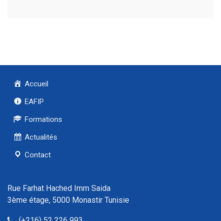
Accueil
EAFIP
Formations
Actualités
Contact
Rue Farhat Hached Imm Saida
3ème étage, 5000 Monastir Tunisie
(+216) 52 226 993