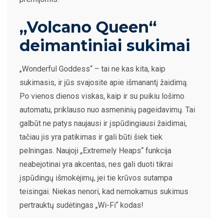
„Volcano Queen“
deimantiniai sukimai
„Wonderful Goddess“ – tai ne kas kita, kaip
sukimasis, ir jūs svajosite apie išmanantį žaidimą.
Po vienos dienos viskas, kaip ir su puikiu lošimo
automatu, priklauso nuo asmeninių pageidavimų. Tai
galbūt ne patys naujausi ir įspūdingiausi žaidimai,
tačiau jis yra patikimas ir gali būti šiek tiek
pelningas. Naujoji „Extremely Heaps“ funkcija
neabejotinai yra akcentas, nes gali duoti tikrai
įspūdingų išmokėjimų, jei tie krūvos sutampa
teisingai. Niekas nenori, kad nemokamus sukimus
pertrauktų sudėtingas „Wi-Fi“ kodas!