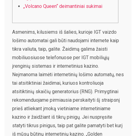
„Volcano Queen“ deimantiniai sukimai
Asmenims, kilusiems iš šalies, kurioje IGT vaizdo
lošimo automatai gali būti naudojami internete kaip
tikra valiuta, taip, galite. Žaidimą galima žaisti
mobiliuosiuose telefonuose per IGT mobiliųjų
įrenginių sistemas ir internetinius kazino.
Neįmanoma laimėti internetinių lošimo automatų, nes
tai atsitiktiniai žaidimai, kuriuos kontroliuoja
atsitiktinių skaičių generatorius (RNG). Primygtinai
rekomenduojame pirmiausia perskaityti šį straipsnį
prieš atliekant įmoką vietiniame internetiniame
kazino ir žaidžiant iš tikrų pinigų. Jei nuspręsite
statyti tikrus pinigus, taip pat galite pamatyti bet kurį
iš mūsų būtinų internetinių kazino. „Golden