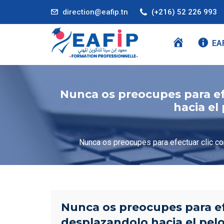
direction@eafip.tn
(+216) 52 226 993
A
EA
C
C
U
Nunca os preocupes para efe
E
hacia el
I
L
Nunca os preocupes para efectuar clic co
Nunca os preocupes para efe
desplazandolo hacia el pel