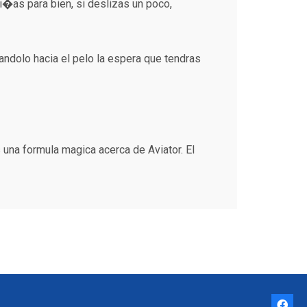
i�as para bien, si deslizas un poco,
andolo hacia el pelo la espera que tendras
una formula magica acerca de Aviator. El