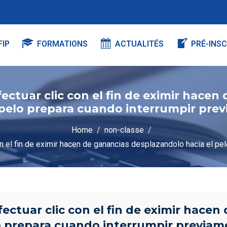
FIP
FORMATIONS
ACTUALITÉS
PRÉ-INSC
ctuar clic con el fin de eximir hace
 pelo prepara cuando interrumpir pre
Home
non-classe
n el fin de eximir hacen de ganancias desplazandolo hacia el pel
ctuar clic con el fin de eximir hacen
o prepara cuando interrumpir previam