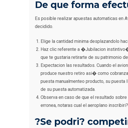
De que forma efect
Es posible realizar apuestas automaticas en Av
decidido.
Elige la cantidad minima desplazandolo ha
Haz clic referente a �Jubilacion instintivo�
que te gustaria retirarte de su patrimonio 
Expectacion las resultados. Cuando el avion
produce nuestro retiro asi� como cobranza i
puesta manualmenteo producto, su puesta ll
de su puesta automatizada.
Observa en caso de que el resultado sobre t
erronea, notaras cual el aeroplano inscribi
?Se podri? competi