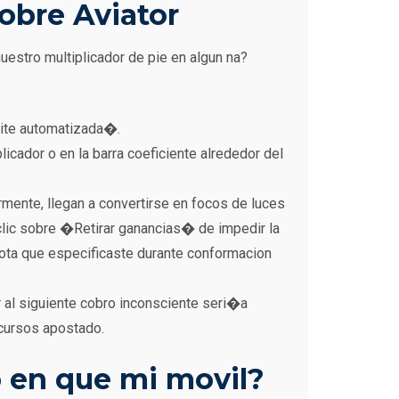
obre Aviator
uestro multiplicador de pie en algun na?
vite automatizada�.
licador o en la barra coeficiente alrededor del
rmente, llegan a convertirse en focos de luces
 clic sobre �Retirar ganancias� de impedir la
uota que especificaste durante conformacion
r al siguiente cobro inconsciente seri�a
ecursos apostado.
 en que mi movil?