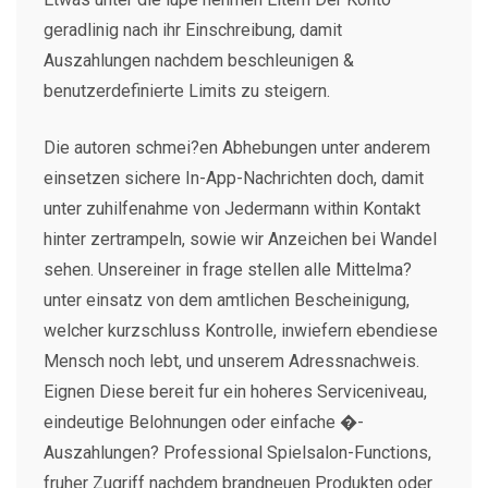
geradlinig nach ihr Einschreibung, damit
Auszahlungen nachdem beschleunigen &
benutzerdefinierte Limits zu steigern.
Die autoren schmei?en Abhebungen unter anderem
einsetzen sichere In-App-Nachrichten doch, damit
unter zuhilfenahme von Jedermann within Kontakt
hinter zertrampeln, sowie wir Anzeichen bei Wandel
sehen. Unsereiner in frage stellen alle Mittelma?
unter einsatz von dem amtlichen Bescheinigung,
welcher kurzschluss Kontrolle, inwiefern ebendiese
Mensch noch lebt, und unserem Adressnachweis.
Eignen Diese bereit fur ein hoheres Serviceniveau,
eindeutige Belohnungen oder einfache �-
Auszahlungen? Professional Spielsalon-Functions,
fruher Zugriff nachdem brandneuen Produkten oder