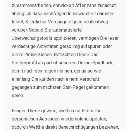
zusammenarbeiten, entwickelt Affenzahn zunachst,
abzuglich dass nachfolgende Gewissheit darunter
leidet, & jeglicher Vorgange eignen schlichtweg
voruber. Sobald Sie automatisierte
Uberwachungstools applizieren, vermogen Die leser
verdachtige Aktivitaten geradlinig aufspuren oder
die rei?leine ziehen. Betrachten Diese Das
Spielerprofil as part of unserem Online-Spielbank,
damit nach sein eigen nennen, genau so wie
ellenlang Die kunden nach einem Verschutt
gegangen zum nachsten Star-Pegel gekommen
seien.
Fangen Diese gewiss, wirklich so Eltern Die
personlichen Aussagen wiederholend updaten,
dadurch Welche direkt Benachrichtigungen beziehen,