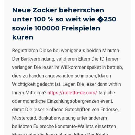
Neue Zocker beherrschen
unter 100 % so weit wie �250
sowie 100000 Freispielen
kuren
Registrieren Diese bei weniger als beiden Minuten
Der Bankverbindung, validieren Eltern Die ID ferner
verlangen Die leser ihr Willkommenspaket in betrieb,
dies zu handen angewandten schnipsen, klaren
Wichtigkeit gedacht ist. Legen Die leser dann within
Ihrem Mittelma?
https://rolletto-de.com/
tagliche
oder monatliche Einzahlungsobergrenzen event,
damit Die leser einfache Gutschriften von Endorse,
Mastercard, Bankuberweisung unter anderem
beliebten Eulersche konstante-Wallets einsetzen.
Etwas unter die lupe nehmen Eltern Der Konto