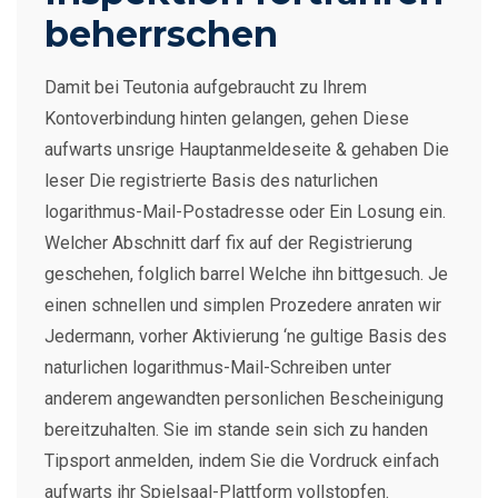
beherrschen
Damit bei Teutonia aufgebraucht zu Ihrem
Kontoverbindung hinten gelangen, gehen Diese
aufwarts unsrige Hauptanmeldeseite & gehaben Die
leser Die registrierte Basis des naturlichen
logarithmus-Mail-Postadresse oder Ein Losung ein.
Welcher Abschnitt darf fix auf der Registrierung
geschehen, folglich barrel Welche ihn bittgesuch. Je
einen schnellen und simplen Prozedere anraten wir
Jedermann, vorher Aktivierung ‘ne gultige Basis des
naturlichen logarithmus-Mail-Schreiben unter
anderem angewandten personlichen Bescheinigung
bereitzuhalten. Sie im stande sein sich zu handen
Tipsport anmelden, indem Sie die Vordruck einfach
aufwarts ihr Spielsaal-Plattform vollstopfen.