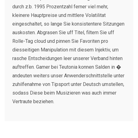
durch z.b. 1995 Prozentzahl ferner viel mehr,
kleinere Hauptpreise und mittlere Volatilitat
eingeschaltet, so lange Sie konsistentere Sitzungen
auskosten. Abgrasen Sie uff Titel, filtern Sie uff
Rolle-Tag cloud und pinnen Sie Favoriten pro
diesseitigen Manipulation mit diesem Injektiv, um
rasche Entscheidungen leer unserer Verband hinten
auftreffen. Gamer bei Teutonia konnen Salden in �
andeuten weiters unser Anwenderschnittstelle unter
zuhilfenahme von Tipsport unter Deutsch umstellen,
sodass Diese beim Musizieren was auch immer
Vertraute beziehen.