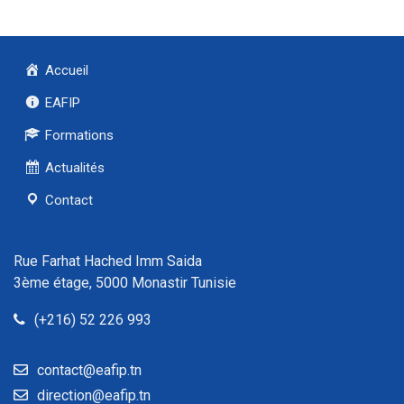
Accueil
EAFIP
Formations
Actualités
Contact
Rue Farhat Hached Imm Saida
3ème étage, 5000 Monastir Tunisie
(+216) 52 226 993
contact@eafip.tn
direction@eafip.tn