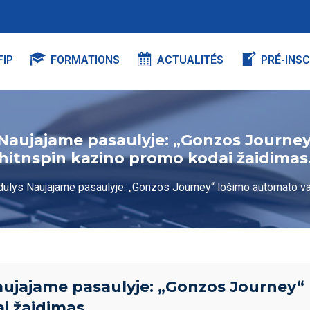
FIP
FORMATIONS
ACTUALITÉS
PRÉ-INSC
Naujajame pasaulyje: „Gonzos Journey
hitnspin kazino promo kodai žaidimas
ulys Naujajame pasaulyje: „Gonzos Journey“ lošimo automato va
ujajame pasaulyje: „Gonzos Journey“
i žaidimas.