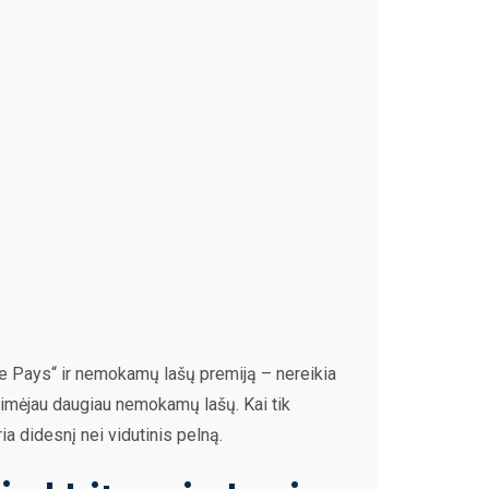
e Pays“ ir nemokamų lašų premiją – nereikia
laimėjau daugiau nemokamų lašų. Kai tik
a didesnį nei vidutinis pelną.