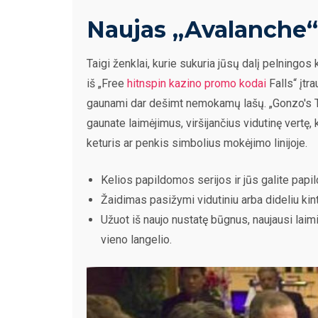
Naujas „Avalanche“
Taigi ženklai, kurie sukuria jūsų dalį pelningos 
iš „Free
hitnspin kazino promo kodai
Falls“ įtr
gaunami dar dešimt nemokamų lašų. „Gonzo's Tri
gaunate laimėjimus, viršijančius vidutinę vertę, k
keturis ar penkis simbolius mokėjimo linijoje.
Kelios papildomos serijos ir jūs galite papi
Žaidimas pasižymi vidutiniu arba dideliu kint
Užuot iš naujo nustatę būgnus, naujausi laimin
vieno langelio.