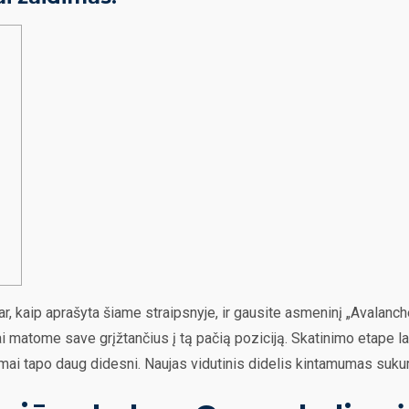
 kaip aprašyta šiame straipsnyje, ir gausite asmeninį „Avalanch
ai matome save grįžtančius į tą pačią poziciją. Skatinimo etape 
imai tapo daug didesni.
Naujas vidutinis didelis kintamumas sukuri