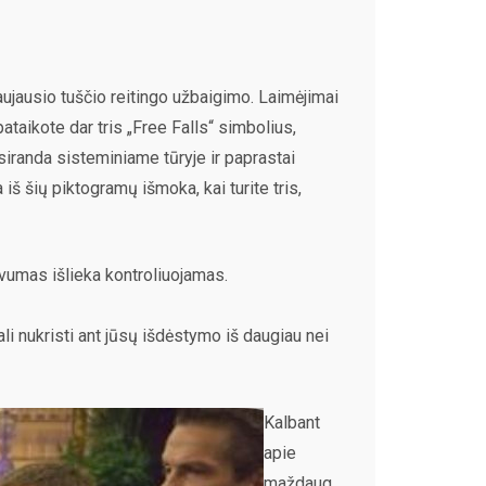
 naujausio tuščio reitingo užbaigimo. Laimėjimai
taikote dar tris „Free Falls“ simbolius,
siranda sisteminiame tūryje ir paprastai
 iš šių piktogramų išmoka, kai turite tris,
ovumas išlieka kontroliuojamas.
ali nukristi ant jūsų išdėstymo iš daugiau nei
Kalbant
apie
maždaug