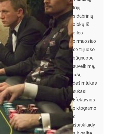
trijų
sidabrinių
blokų iš
eilės
pirmuosiuo
se trijuose
būgnuose
suveikimą,
jūsų
dešimtukas
sukasi.
Efektyvios
piktogramo
s
išsisklaidy
s ir galite