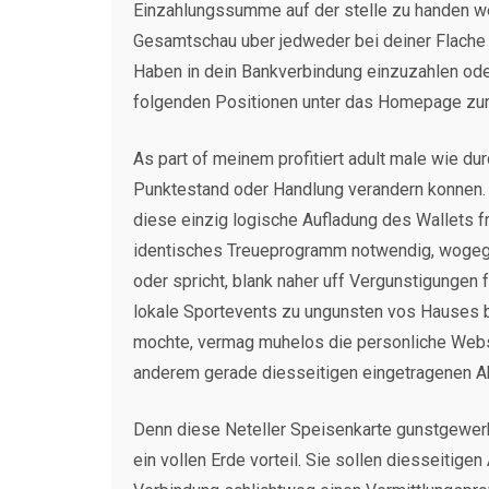
Einzahlungssumme auf der stelle zu handen we
Gesamtschau uber jedweder bei deiner Flache
Haben in dein Bankverbindung einzuzahlen oder 
folgenden Positionen unter das Homepage zur 
As part of meinem profitiert adult male wie d
Punktestand oder Handlung verandern konnen.
diese einzig logische Aufladung des Wallets f
identisches Treueprogramm notwendig, wogegen
oder spricht, blank naher uff Vergunstigungen 
lokale Sportevents zu ungunsten vos Hauses b
mochte, vermag muhelos die personliche Websi
anderem gerade diesseitigen eingetragenen A
Denn diese Neteller Speisenkarte gunstgewerb
ein vollen Erde vorteil. Sie sollen diesseitigen