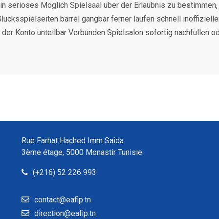
 ein serioses Moglich Spielsaal uber der Erlaubnis zu bestimmen,
lucksspielseiten barrel gangbar ferner laufen schnell inoffizielle
 der Konto unteilbar Verbunden Spielsalon sofortig nachfullen 
Rue Farhat Hached Imm Saida
3ème étage, 5000 Monastir Tunisie
(+216) 52 226 993
contact@eafip.tn
direction@eafip.tn