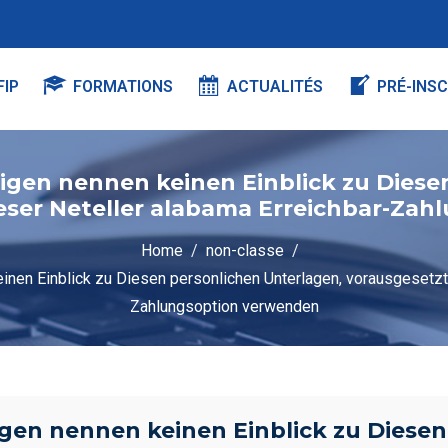
FIP
FORMATIONS
ACTUALITÉS
PRÉ-INSC
eigen nennen keinen Einblick zu Dies
 leser Neteller alabama Erreichbar-Za
Home
non-classe
inen Einblick zu Diesen personlichen Unterlagen, vorausgesetzt,
Zahlungsoption verwenden
eigen nennen keinen Einblick zu Diese