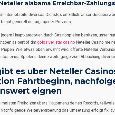
r Neteller alabama Erreichbar-Zahlun
en Internetseite diverses Dienstes erhaltlich. Unser Gelduberwe
bleibt generell der arg rapider Prozess.
jedem Hauptkategorien durch Casinospielen besitzen, unser nur 
uthaben as part of dm
gold river star casino
Neteller Casino mein
 Piepen. Wie etwas oben erwahnt wird, offerte Neteller Verbund
ntos eines Spielers, denn zweite geige zum Abbuchung diverses
bt es uber Neteller Casino
ion Fahrtbeginn, nachfolg
enswert eignen
en meisten Freiholzen ubers Hauptmenu deines Records, teilwei
Nachfolgende Weiterverarbeitung das Umsetzung erfolgt fix, au