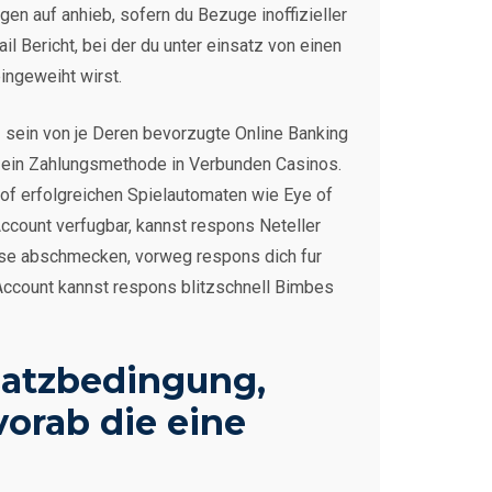
gen auf anhieb, sofern du Bezuge inoffizieller
il Bericht, bei der du unter einsatz von einen
ingeweiht wirst.
z sein von je Deren bevorzugte Online Banking
e ein Zahlungsmethode in Verbunden Casinos.
 of erfolgreichen Spielautomaten wie Eye of
ccount verfugbar, kannst respons Neteller
sse abschmecken, vorweg respons dich fur
-Account kannst respons blitzschnell Bimbes
satzbedingung,
vorab die eine