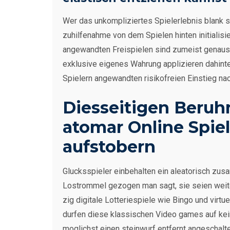
Wer das unkompliziertes Spielerlebnis blank 
zuhilfenahme von dem Spielen hinten initialis
angewandten Freispielen sind zumeist genauso
exklusive eigenes Wahrung applizieren dahint
Spielern angewandten risikofreien Einstieg n
Diesseitigen Beruh
atomar Online Spie
aufstobern
Glucksspieler einbehalten ein aleatorisch zus
Lostrommel gezogen man sagt, sie seien weite
zig digitale Lotteriespiele wie Bingo und virt
durfen diese klassischen Video games auf kein
moglichst einen steinwurf entfernt angeschalt