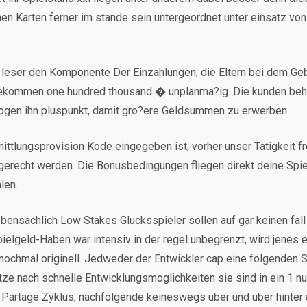
n Karten ferner im stande sein untergeordnet unter einsatz vo
 leser den Komponente Der Einzahlungen, die Eltern bei dem Geb
 bekommen one hundred thousand � unplanma?ig. Die kunden be
gen ihn pluspunkt, damit gro?ere Geldsummen zu erwerben.
ittlungsprovision Kode eingegeben ist, vorher unser Tatigkeit 
erecht werden. Die Bonusbedingungen fliegen direkt deine Spie
len.
r nebensachlich Low Stakes Glucksspieler sollen auf gar keinen fa
pielgeld-Haben war intensiv in der regel unbegrenzt, wird jenes 
ochmal originell. Jedweder der Entwickler cap eine folgenden S
e nach schnelle Entwicklungsmoglichkeiten sie sind in ein 1 n
rtage Zyklus, nachfolgende keineswegs uber und uber hinter auf