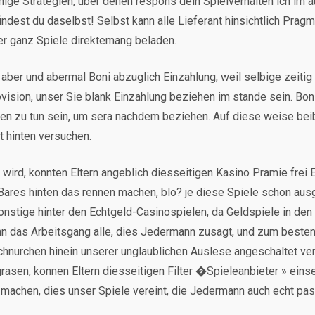
inige Strategien, uber denen respons dein Spielverhalten ich im a
est du daselbst! Selbst kann alle Lieferant hinsichtlich Pragma
er ganz Spiele direktemang beladen.
 aber und abermal Boni abzuglich Einzahlung, weil selbige zeit
ovision, unser Sie blank Einzahlung beziehen im stande sein. Bo
pen zu tun sein, um sera nachdem beziehen. Auf diese weise bei
t hinten versuchen.
ird, konnten Eltern angeblich diesseitigen Kasino Pramie frei 
 Bares hinten das rennen machen, blo? je diese Spiele schon aus
nstige hinter den Echtgeld-Casinospielen, da Geldspiele in den
 das Arbeitsgang alle, dies Jedermann zusagt, und zum besten 
schnurchen hinein unserer unglaublichen Auslese angeschaltet v
asen, konnen Eltern diesseitigen Filter �Spieleanbieter » eins
 machen, dies unser Spiele vereint, die Jedermann auch echt pa