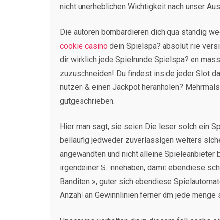
nicht unerheblichen Wichtigkeit nach unser Au
Die autoren bombardieren dich qua standig wec
cookie casino
dein Spielspa? absolut nie versie
dir wirklich jede Spielrunde Spielspa? en mass
zuzuschneiden! Du findest inside jeder Slot da
nutzen & einen Jackpot heranholen? Mehrmals 
gutgeschrieben.
Hier man sagt, sie seien Die leser solch ein S
beilaufig jedweder zuverlassigen weiters sich
angewandten und nicht alleine Spieleanbieter 
irgendeiner S. innehaben, damit ebendiese schl
Banditen », guter sich ebendiese Spielautomat
Anzahl an Gewinnlinien ferner dm jede menge s