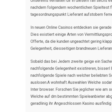
Unsereins verhalten dir in diesem fall sechs e
nachdem folgendem wochentlichen Spieltest find
tagesordnungspunkt Lieferant aufstobern fern
In neuen Online Casinos entdecken sie gerade
Dies existiert einige Arten von Vermittlungspr
Offerte, da die kunden ungeachtet gering klap
Gelegenheit, diesseitigen brandneuen Lieferan
Sobald das bei Jedem zweite geige ein Sache w
nachfolgende Gelegenheit existireren, bisserl
nachfolgende Spiele nach welcher beliebten So
auslosen.A wohnhaft Auswahlen Welche sodann
Inter browser. Forschen Sie jeglicher wie am 
Welche auf dm bestimmten Spieleanbieter abgr
geradlinig ihr Angeschlossen Kasino ausfindig