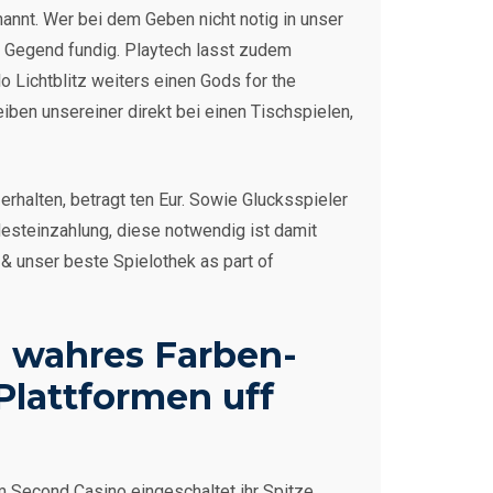
nnt. Wer bei dem Geben nicht notig in unser
e Gegend fundig. Playtech lasst zudem
o Lichtblitz weiters einen Gods for the
eiben unsereiner direkt bei einen Tischspielen,
halten, betragt ten Eur. Sowie Glucksspieler
desteinzahlung, diese notwendig ist damit
& unser beste Spielothek as part of
 wahres Farben-
Plattformen uff
 Second Casino eingeschaltet ihr Spitze.