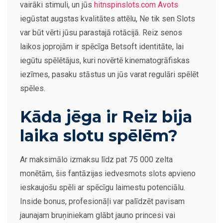
vairāki stimuli, un jūs
hitnspinslots.com Avots
iegūstat augstas kvalitātes attēlu, Ne tik sen Slots
var būt vērti jūsu parastajā rotācijā.
Reiz senos
laikos joprojām ir spēcīga Betsoft identitāte, lai
iegūtu spēlētājus, kuri novērtē kinematogrāfiskas
iezīmes, pasaku stāstus un jūs varat regulāri spēlēt
spēles.
Kāda jēga ir Reiz bija
laika slotu spēlēm?
Ar maksimālo izmaksu līdz pat 75 000 zelta
monētām, šis fantāzijas iedvesmots slots apvieno
ieskaujošu spēli ar spēcīgu laimestu potenciālu.
Inside bonus, profesionāļi var palīdzēt pavisam
jaunajam bruņiniekam glābt jauno princesi vai