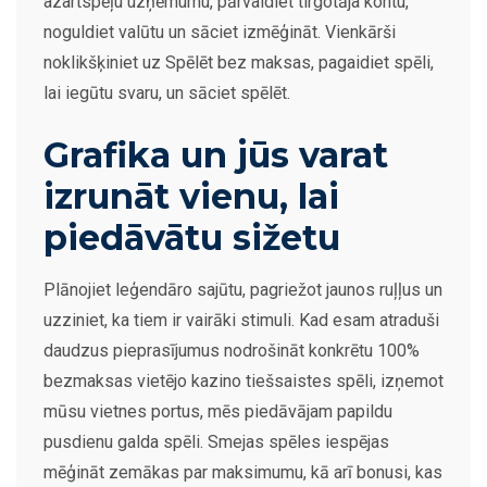
azartspēļu uzņēmumu, pārvaldiet tirgotāja kontu,
noguldiet valūtu un sāciet izmēģināt. Vienkārši
noklikšķiniet uz Spēlēt bez maksas, pagaidiet spēli,
lai iegūtu svaru, un sāciet spēlēt.
Grafika un jūs varat
izrunāt vienu, lai
piedāvātu sižetu
Plānojiet leģendāro sajūtu, pagriežot jaunos ruļļus un
uzziniet, ka tiem ir vairāki stimuli. Kad esam atraduši
daudzus pieprasījumus nodrošināt konkrētu 100%
bezmaksas vietējo kazino tiešsaistes spēli, izņemot
mūsu vietnes portus, mēs piedāvājam papildu
pusdienu galda spēli. Smejas spēles iespējas
mēģināt zemākas par maksimumu, kā arī bonusi, kas