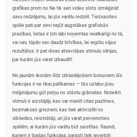
grafikas prom no Ne tik sen video slots izmēģināt
savu redzējumu, lai jūs varētu redzēt. Tiešsaistes
spēle pati par sevi nejūt augstākas grafiskās
prasības, lietas ir ļoti labi noņemtas neatkarīgi no tā,
vai nav, tāpēc nav daudz brīvības, lai iegūtu vājus
rezultātus. Ir pat divas atsevišķas stimulu sērijas,
par kurām jūs varat izbaudīt!
No jaunām ikonām līdz izklaidējošiem bonusiem šīs
funkcijas ir ne tikai patīkamas — tās uzlabo jūsu
mēģinājumu gūt peļņu no stāstu grāmatas. Noteikti
stimuli ir aizstājēji, kas var mainīt citas pazīmes,
bezmaksas griezieni, kas tiek aktivizēti no
izkliedes, reizinātāji, un jūs varat pievienoties
spēlēm, ar kurām jūs varētu būt saistītas. Raundi,
kuriem ir īpašas funkcijas, parasti tiek ievietoti