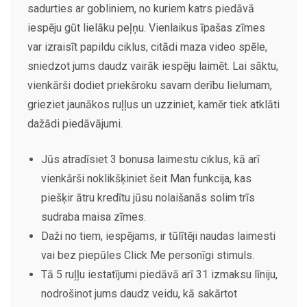
sadurties ar gobliniem, no kuriem katrs piedāvā
iespēju gūt lielāku peļņu. Vienlaikus īpašas zīmes
var izraisīt papildu ciklus, citādi maza video spēle,
sniedzot jums daudz vairāk iespēju laimēt. Lai sāktu,
vienkārši dodiet priekšroku savam derību lielumam,
grieziet jaunākos ruļļus un uzziniet, kamēr tiek atklāti
dažādi piedāvājumi.
Jūs atradīsiet 3 bonusa laimestu ciklus, kā arī
vienkārši noklikšķiniet šeit Man funkcija, kas
piešķir ātru kredītu jūsu nolaišanās solim trīs
sudraba maisa zīmes.
Daži no tiem, iespējams, ir tūlītēji naudas laimesti
vai bez piepūles Click Me personīgi stimuls.
Tā 5 ruļļu iestatījumi piedāvā arī 31 izmaksu līniju,
nodrošinot jums daudz veidu, kā sakārtot