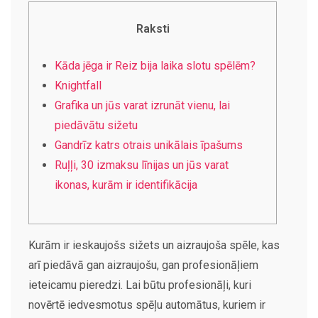
Raksti
Kāda jēga ir Reiz bija laika slotu spēlēm?
Knightfall
Grafika un jūs varat izrunāt vienu, lai
piedāvātu sižetu
Gandrīz katrs otrais unikālais īpašums
Ruļļi, 30 izmaksu līnijas un jūs varat
ikonas, kurām ir identifikācija
Kurām ir ieskaujošs sižets un aizraujoša spēle, kas
arī piedāvā gan aizraujošu, gan profesionāļiem
ieteicamu pieredzi. Lai būtu profesionāļi, kuri
novērtē iedvesmotus spēļu automātus, kuriem ir