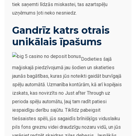
tiek saņemti līdzās miskastei, tas azartspēļu
uzņēmums ļoti neko nesniedz.
Gandrīz katrs otrais
unikālais īpašums
Dodieties šajā
maģiskajā piedzīvojumā jau šodien un skatieties
jaunās bagātības, kuras jūs noteikti gaidāt burvīgajā
spēļu automātā. Uzmanība kontūrām, kā arī kopējais
izskats, kas novirzīts no Just after Through uz
perioda spēļu automātu, ļauj tam radīt patiesi
iespaidīgu derību sajūtu. Tiklīdz pabeigsit
tiešsaistes spēli, jūs sagaidīs brīnišķīgs viduslaiku
pils fons greznu videi draudzīgu nozaru vidū, un jūs
varēsiet redzēt skaidras zilas debesis. Jaunākās