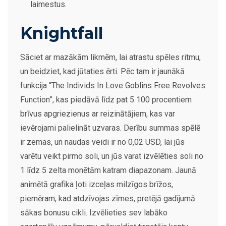
laimestus.
Knightfall
Sāciet ar mazākām likmēm, lai atrastu spēles ritmu,
un beidziet, kad jūtaties ērti. Pēc tam ir jaunākā
funkcija “The Individs In Love Goblins Free Revolves
Function”, kas piedāvā līdz pat 5 100 procentiem
brīvus apgriezienus ar reizinātājiem, kas var
ievērojami palielināt uzvaras. Derību summas spēlē
ir zemas, un naudas veidi ir no 0,02 USD, lai jūs
varētu veikt pirmo soli, un jūs varat izvēlēties soli no
1 līdz 5 zelta monētām katram diapazonam. Jaunā
animētā grafika ļoti izceļas milzīgos brīžos,
piemēram, kad atdzīvojas zīmes, pretējā gadījumā
sākas bonusu cikli. Izvēlieties sev labāko