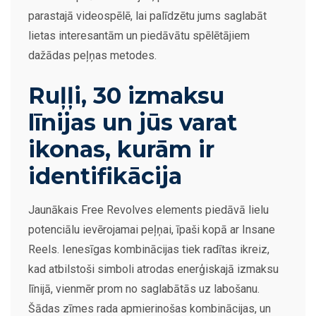
parastajā videospēlē, lai palīdzētu jums saglabāt
lietas interesantām un piedāvātu spēlētājiem
dažādas peļņas metodes.
Ruļļi, 30 izmaksu
līnijas un jūs varat
ikonas, kurām ir
identifikācija
Jaunākais Free Revolves elements piedāvā lielu
potenciālu ievērojamai peļņai, īpaši kopā ar Insane
Reels. Ienesīgas kombinācijas tiek radītas ikreiz,
kad atbilstoši simboli atrodas enerģiskajā izmaksu
līnijā, vienmēr prom no saglabātās uz labošanu.
Šādas zīmes rada apmierinošas kombinācijas, un