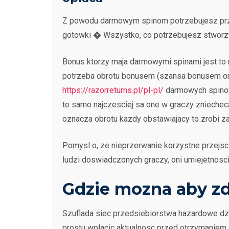
Z powodu darmowym spinom potrzebujesz przyzw
gotowki � Wszystko, co potrzebujesz stworzyc
Bonus ktorzy maja darmowymi spinami jest to 
potrzeba obrotu bonusem (szansa bonusem oni
https://razorreturns.pl/pl-pl/
darmowych spinow 
to samo najczesciej sa one w graczy zniech
oznacza obrotu kazdy obstawiajacy to zrobi z
Pomysl o, ze nieprzerwanie korzystne przejsc 
ludzi doswiadczonych graczy, oni umiejetnoscia
Gdzie mozna aby zdo
Szuflada siec przedsiebiorstwa hazardowe dzien
prostu wplacic aktualnosc przed otrzymaniem