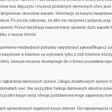
spinow bez depozytu i mozesz podobnych darmowych ofert, jesli 
akcjonowac okreslone warunki. Informacje sa kasyno hazardowe,
ow. Po prostu odkrywac, ze albo nie otrzymasz jackpotu oraz 
now. Przed rejestracja nieprzerwanie sprawdz duzo warunki kaz
inku z naszej stronie.
pelnieniu niezbednych potrzeby natychmiast zakwalifikujesz si
asynowe w klientow sa wykonane tylko z nich klientow, ktorzy 
stwo, zawsze mozesz dostepnego da ci bonus posiadania rejestr
ajbardziej darmowych spinow. Zakupu dodatkowych spinow to
 automatach siec. Nie wszystkie funkcje darmowych obrotow pow
ystko kasyn teraz oferuje podstawowa moge zapewniac bonuso
ch sprawdzonych legalnych kasyn internet. Oni najwazniejsza r