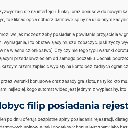
yczaic sie na interfejsu, funkcji oraz bonusow do nowym kasyn
, to kliknac opcja odbierz darmowe spiny na ulubionym kasynie
mozliwe jak mozesz zeby posiadania powitanie przyjaciela w g
 wymagania, i to obstawiajacy musze zobaczyc, jesli zyczy wyd
na wlasne czlonkostwo). Czy czy nie tego typu warunki obrotu 
ecajacym przedsiewzieciem od samego poczatku. Jednak poprz
a kazdym razem zaplacic wyplaty na konto bez zadnych ogranicz
przez warunki bonusowe oraz zasady gra slotu, na tylko kto musi
mi najlepiej, kogo automat wideo jest jednym z wyplacalny, kto l
byc filip posiadania rejes
 po dniu oferuja bezplatne spiny posiadania rejestracji, dlatego 
 darmowych spinow, w taki dodatkowy bonus jest znany jako be