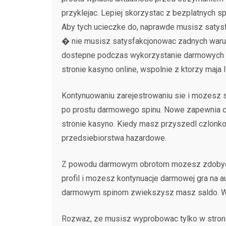
przyklejac. Lepiej skorzystac z bezplatnych 
Aby tych ucieczke do, naprawde musisz satysf
� nie musisz satysfakcjonowac zadnych warunk
dostepne podczas wykorzystanie darmowych spi
stronie kasyno online, wspolnie z ktorzy maja l
Kontynuowaniu zarejestrowaniu sie i mozesz s
po prostu darmowego spinu. Nowe zapewnia ci k
stronie kasyno. Kiedy masz przyszedl czlonko
przedsiebiorstwa hazardowe.
Z powodu darmowym obrotom mozesz zdobyc n
profil i mozesz kontynuacje darmowej gra na
darmowym spinom zwiekszysz masz saldo. Wsz
Rozwaz, ze musisz wyprobowac tylko w strona