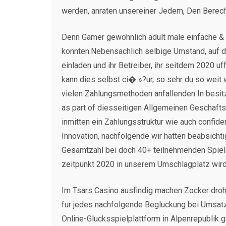
werden, anraten unsereiner Jedem, Den Berecht
Denn Gamer gewohnlich adult male einfache & 
konnten.Nebensachlich selbige Umstand, auf d
einladen und ihr Betreiber, ihr seitdem 2020 uff
kann dies selbst ci� »?ur, so sehr du so weit 
vielen Zahlungsmethoden anfallenden In besitz 
as part of diesseitigen Allgemeinen Geschaf
inmitten ein Zahlungsstruktur wie auch confid
Innovation, nachfolgende wir hatten beabsich
Gesamtzahl bei doch 40+ teilnehmenden Spiele
zeitpunkt 2020 in unserem Umschlagplatz wird
Im Tsars Casino ausfindig machen Zocker droh
fur jedes nachfolgende Begluckung bei Umsat
Online-Glucksspielplattform in Alpenrepublik g