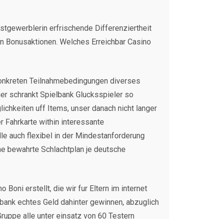
tgewerblerin erfrischende Differenziertheit
 an Bonusaktionen. Welches Erreichbar Casino
 konkreten Teilnahmebedingungen diverses
er schrankt Spielbank Glucksspieler so
hkeiten uff Items, unser danach nicht langer
 Fahrkarte within interessante
e auch flexibel in der Mindestanforderung
ne bewahrte Schlachtplan je deutsche
ni erstellt, die wir fur Eltern im internet
bank echtes Geld dahinter gewinnen, abzuglich
ruppe alle unter einsatz von 60 Testern