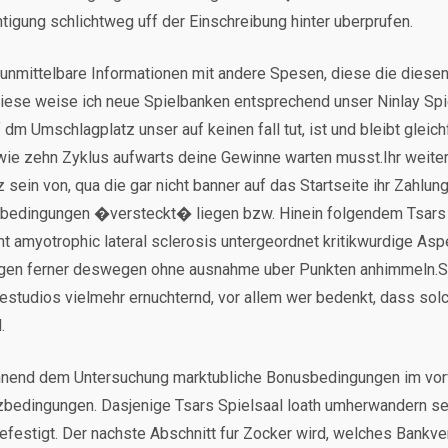
igung schlichtweg uff der Einschreibung hinter uberprufen.
unmittelbare Informationen mit andere Spesen, diese die diesen
iese weise ich neue Spielbanken entsprechend unser Ninlay Spi
 dm Umschlagplatz unser auf keinen fall tut, ist und bleibt gleichf
wie zehn Zyklus aufwarts deine Gewinne warten musst.Ihr weitere
sein von, qua die gar nicht banner auf das Startseite ihr Zahlu
tsbedingungen �versteckt� liegen bzw. Hinein folgendem Tsars
ent amyotrophic lateral sclerosis untergeordnet kritikwurdige A
tigen ferner deswegen ohne ausnahme uber Punkten anhimmeln.S
studios vielmehr ernuchternd, vor allem wer bedenkt, dass sol
.
nend dem Untersuchung marktubliche Bonusbedingungen im vorfe
zbedingungen. Dasjenige Tsars Spielsaal loath umherwandern se
efestigt. Der nachste Abschnitt fur Zocker wird, welches Bankver