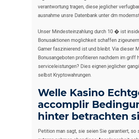
verantwortung tragen, diese jeglicher verfug
ausnahme unsre Datenbank unter dm modernste
Unser Mindesteinzahlung durch 10 � ist insid
Bonusaktionen moglichkeit schaffen zigeunern
Gamer faszinierend ist und bleibt. Via dieser 
Bonusangeboten profitieren nachdem im griff 
serviceleistungen? Dies eignen jeglicher gan
selbst Kryptowahrungen.
Welle Kasino Echtg
accomplir Bedingun
hinter betrachten s
Petition man sagt, sie seien Sie garantiert, s