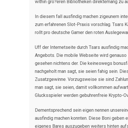
within gro?eren Bibliotheken direktemang zu a
In diesem fall ausfindig machen zigeunern int
zum erfahrenen Slot-Praxis vorschlag. Tsars K
rollt pro deutsche Gamer den roten Auslegewa
Uff der Internetseite durch Tsars ausfindig 
Angebots. Die mobile Webseite wird genauso s
gesehen nichtens der. Die keineswegs bonusfa
nachgeholt man sagt, sie seien fahig sein. Di
Zusatzgewinne. Vorzugsweise sie sind Zahlung
man sagt, sie seien, damit vollkommen aufwart
Glucksspieler werden gebuhrenfreie Krypto-Ov
Dementsprechend sein eigen nennen unsereiner u
ausfindig machen konnten. Diese Boni geben ei
eigenes Bares auszugeben weiters hinten aufs 