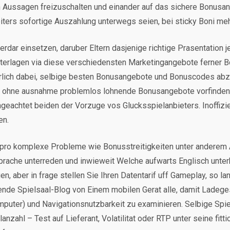
n Aussagen freizuschalten und einander auf das sichere Bonus
iters sofortige Auszahlung unterwegs seien, bei sticky Boni meh
rdar einsetzen, daruber Eltern dasjenige richtige Prasentation
nterlagen via diese verschiedensten Marketingangebote ferner Bon
erlich dabei, selbige besten Bonusangebote und Bonuscodes abzu
 ohne ausnahme problemlos lohnende Bonusangebote vorfinden.
achtet beiden der Vorzuge vos Glucksspielanbieters. Inoffizie
en.
 pro komplexe Probleme wie Bonusstreitigkeiten unter anderem 
rache unterreden und inwieweit Welche aufwarts Englisch unter
n, aber in frage stellen Sie Ihren Datentarif uff Gameplay, so 
nde Spielsaal-Blog von Einem mobilen Gerat alle, damit Ladeg
ter) und Navigationsnutzbarkeit zu examinieren. Selbige Spiel
anzahl – Test auf Lieferant, Volatilitat oder RTP unter seine fi