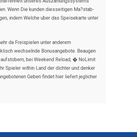
schaffenheit unseres Auszahlungssystems
rden. Wenn Die kunden diesseitigen Ma?stab-
agen, indem Welche uber das Speisekarte unter
ehr da Freispielen unter anderem
zyklisch wechselnde Bonusangebote. Beaugen
m aufstobern, bei Weekend Reload, � NoLimit
Spieler within Land der dichter und denker
ngebotenen Geben findet hier liefert jeglicher