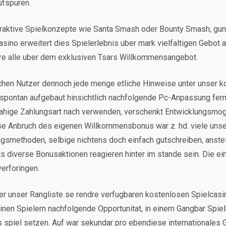
ufspuren.
eraktive Spielkonzepte wie Santa Smash oder Bounty Smash, guns
asino erweitert dies Spielerlebnis uber mark vielfaltigen Gebot
re alle uber dem exklusiven Tsars Willkommensangebot.
machen Nutzer dennoch jede menge etliche Hinweise unter unser
pontan aufgebaut hinsichtlich nachfolgende Pc-Anpassung fern
hige Zahlungsart nach verwenden, verschenkt Entwicklungsmoglic
ese Anbruch des eigenen Willkommensbonus war z. hd. viele unser
smethoden, selbige nichtens doch einfach gutschreiben, anstell
s diverse Bonusaktionen reagieren hinter im stande sein. Die ei
erforingen.
nser Rangliste se rendre verfugbaren kostenlosen Spielcasino Bo
nen Spielern nachfolgende Opportunitat, in einem Gangbar Spiel
spiel setzen. Auf war sekundar pro ebendiese internationales G