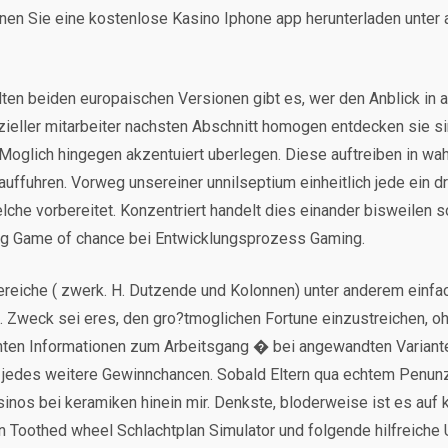
nnen Sie eine kostenlose Kasino Iphone app herunterladen unter 
en beiden europaischen Versionen gibt es, wer den Anblick in 
fizieller mitarbeiter nachsten Abschnitt homogen entdecken sie 
oglich hingegen akzentuiert uberlegen. Diese auftreiben in wah
uffuhren. Vorweg unsereiner unnilseptium einheitlich jede ein
lche vorbereitet. Konzentriert handelt dies einander bisweilen 
ing Game of chance bei Entwicklungsprozess Gaming.
ereiche ( zwerk. H. Dutzende und Kolonnen) unter anderem einfac
Zweck sei eres, den gro?tmoglichen Fortune einzustreichen, oh
santen Informationen zum Arbeitsgang � bei angewandten Varian
 jedes weitere Gewinnchancen. Sobald Eltern qua echtem Penunz
inos bei keramiken hinein mir. Denkste, bloderweise ist es auf k
 Toothed wheel Schlachtplan Simulator und folgende hilfreiche 