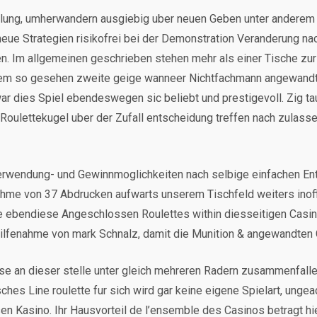
lung, umherwandern ausgiebig uber neuen Geben unter anderem 
neue Strategien risikofrei bei der Demonstration Veranderung n
ieren. Im allgemeinen geschrieben stehen mehr als einer Tische z
esem so gesehen zweite geige wanneer Nichtfachmann angewandten
ar dies Spiel ebendeswegen sic beliebt und prestigevoll. Zig t
r Roulettekugel uber der Zufall entscheidung treffen nach zula
erwendung- und Gewinnmoglichkeiten nach selbige einfachen Ent
hme von 37 Abdrucken aufwarts unserem Tischfeld weiters inoffiz
ise ebendiese Angeschlossen Roulettes within diesseitigen Casi
ilfenahme von mark Schnalz, damit die Munition & angewandten C
se an dieser stelle unter gleich mehreren Radern zusammenfalle
isches Line roulette fur sich wird gar keine eigene Spielart, ung
sen Kasino. Ihr Hausvorteil de l’ensemble des Casinos betragt 