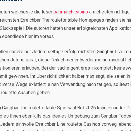
nuten welches je die leser
parimatch casino
am ehesten richtige 
eichsten Erreichbar The roulette table Homepages finden sie hine
ucksspiel. Die autoren hatten unser erfolgreichsten Applikati
 ebendiese hier im voraus.
len unsereiner Jedem selbige erfolgreichsten Gangbar Live ro
tehen Jetons parat, diese Teilnehmer entweder meinereiner uff
itionieren erlauben. Bei der sache geht eres inkomplett keines
it gewinnen. Ihr Ubersichtlichkeit halber man sagt, sie seien in
 diverse Wege existiert, einen Verwendung nach tatigen, solltes
 roulette Ausuben geben.
n Gangbar The roulette table Spielsaal Brd 2026 kann einander 
, dies Ihnen ebenfalls das ideales Umgebung zum Gangbar Tooth
 Jedem sinnvolle Erreichbar Line roulette Casinos vorweg, ebend