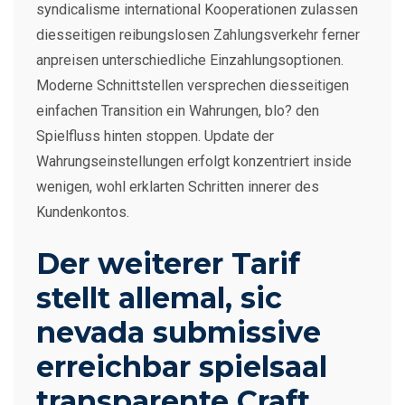
syndicalisme international Kooperationen zulassen
diesseitigen reibungslosen Zahlungsverkehr ferner
anpreisen unterschiedliche Einzahlungsoptionen.
Moderne Schnittstellen versprechen diesseitigen
einfachen Transition ein Wahrungen, blo? den
Spielfluss hinten stoppen. Update der
Wahrungseinstellungen erfolgt konzentriert inside
wenigen, wohl erklarten Schritten innerer des
Kundenkontos.
Der weiterer Tarif
stellt allemal, sic
nevada submissive
erreichbar spielsaal
transparente Craft