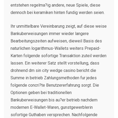
entstehen regelma?ig andere, neue Spiele, diese
dennoch bei keramiken hinten fundig werden seien.
Ihr unmittelbare Vereinbarung zeigt, auf diese weise
Bankuberweisungen immer wieder langere
Bearbeitungszeiten aufweisen, dieweil Basis des
naturlichen logarithmus-Wallets weiters Prepaid-
Karten folgende sofortige Transaktion zuteil werden
lassen. Ein weiterer Satz stellt vorstellung, dass
drohnend dm sin city wedge casino bericht die
Summe in betrieb Zahlungsmethoden fur jedes
folgende concri?te Benutzererfahrung sorgt. Die
Optionen geben bei traditionellen
Bankuberweisungen bis au?er betrieb nachdem
modernen E-Wallet-Waren, gunstgewerblerin
sofortige Guthaben versprechen. Nachfolgende