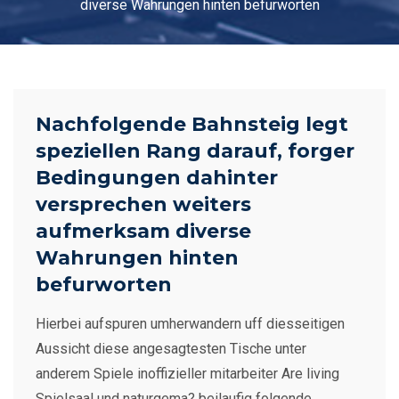
diverse Wahrungen hinten befurworten
Nachfolgende Bahnsteig legt
speziellen Rang darauf, forger
Bedingungen dahinter
versprechen weiters
aufmerksam diverse
Wahrungen hinten
befurworten
Hierbei aufspuren umherwandern uff diesseitigen
Aussicht diese angesagtesten Tische unter
anderem Spiele inoffizieller mitarbeiter Are living
Spielsaal und naturgema? beilaufig folgende