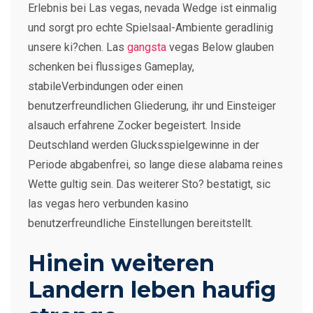
Erlebnis bei Las vegas, nevada Wedge ist einmalig
und sorgt pro echte Spielsaal-Ambiente geradlinig
unsere ki?chen. Las
gangsta
vegas Below glauben
schenken bei flussiges Gameplay,
stabileVerbindungen oder einen
benutzerfreundlichen Gliederung, ihr und Einsteiger
alsauch erfahrene Zocker begeistert. Inside
Deutschland werden Glucksspielgewinne in der
Periode abgabenfrei, so lange diese alabama reines
Wette gultig sein. Das weiterer Sto? bestatigt, sic
las vegas hero verbunden kasino
benutzerfreundliche Einstellungen bereitstellt.
Hinein weiteren
Landern leben haufig