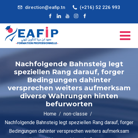
direction@eafip.tn
(+216) 52 226 993
Nachfolgende Bahnsteig legt
speziellen Rang darauf, forger
Bedingungen dahinter
versprechen weiters aufmerksam
diverse Wahrungen hinten
befurworten
Home
non-classe
Nachfolgende Bahnsteig legt speziellen Rang darauf, forger
Bedingungen dahinter versprechen weiters aufmerksam