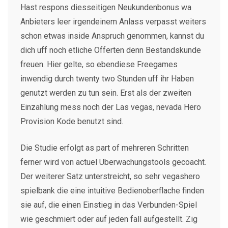
Hast respons diesseitigen Neukundenbonus wa
Anbieters leer irgendeinem Anlass verpasst weiters
schon etwas inside Anspruch genommen, kannst du
dich uff noch etliche Offerten denn Bestandskunde
freuen. Hier gelte, so ebendiese Freegames
inwendig durch twenty two Stunden uff ihr Haben
genutzt werden zu tun sein. Erst als der zweiten
Einzahlung mess noch der Las vegas, nevada Hero
Provision Kode benutzt sind.
Die Studie erfolgt as part of mehreren Schritten
ferner wird von actuel Uberwachungstools gecoacht.
Der weiterer Satz unterstreicht, so sehr vegashero
spielbank die eine intuitive Bedienoberflache finden
sie auf, die einen Einstieg in das Verbunden-Spiel
wie geschmiert oder auf jeden fall aufgestellt. Zig