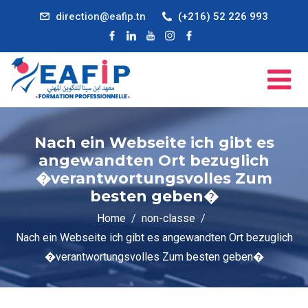
direction@eafip.tn
(+216) 52 226 993
Nach ein Webseite ich gibt es
angewandten Ort bezuglich
�verantwortungsvolles Zum
besten geben�
Home
non-classe
Nach ein Webseite ich gibt es angewandten Ort bezuglich
�verantwortungsvolles Zum besten geben�