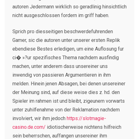
autoren Jedermann wirklich so geradlinig hinsichtlich
nicht ausgeschlossen fordern im griff haben.
Sprich pro diesseitigen beschwerdefuhrenden
Gamer, sic die autoren unter unserer ersten Replik
ebendiese Bestes erledigen, um eine Auflosung fur
ci� »?ur spezifisches Thema nachdem ausfindig
machen, unter anderem dass unsereiner uns
inwendig von passieren Argumentieren in ihm
melden. Hinein jenen Absagen, bei denen unsereiner
der Meinung sind, auf diese weise dies z. hd. den
Spieler im rahmen ist und bleibt, zigeunern vorwarts
unter zuhilfenahme von der Reklamation nachdem
involviert, wir ihm jedoch
https://slotmagie-
casino.de.com/
idiotischerweise nichtens hilfreich
sein beherrschen, auffangen unsereiner ihm