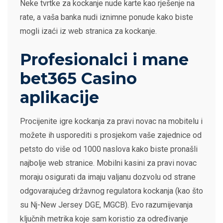
Neke tvrtke za kockanje nude karte kao rješenje na
rate, a vaša banka nudi iznimne ponude kako biste
mogli izaći iz web stranica za kockanje.
Profesionalci i mane
bet365 Casino
aplikacije
Procijenite igre kockanja za pravi novac na mobitelu i
možete ih usporediti s prosjekom vaše zajednice od
petsto do više od 1000 naslova kako biste pronašli
najbolje web stranice. Mobilni kasini za pravi novac
moraju osigurati da imaju valjanu dozvolu od strane
odgovarajućeg državnog regulatora kockanja (kao što
su Nj-New Jersey DGE, MGCB). Evo razumijevanja
ključnih metrika koje sam koristio za određivanje