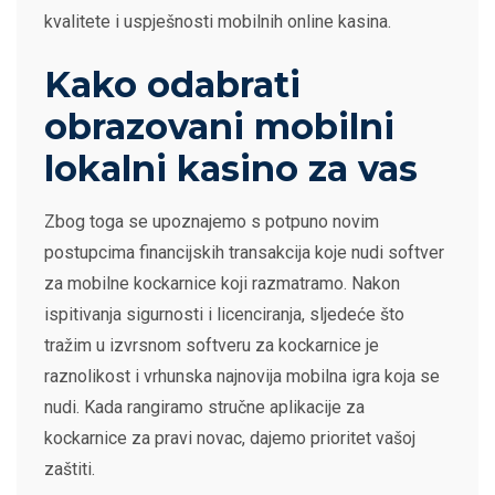
kvalitete i uspješnosti mobilnih online kasina.
Kako odabrati
obrazovani mobilni
lokalni kasino za vas
Zbog toga se upoznajemo s potpuno novim
postupcima financijskih transakcija koje nudi softver
za mobilne kockarnice koji razmatramo. Nakon
ispitivanja sigurnosti i licenciranja, sljedeće što
tražim u izvrsnom softveru za kockarnice je
raznolikost i vrhunska najnovija mobilna igra koja se
nudi. Kada rangiramo stručne aplikacije za
kockarnice za pravi novac, dajemo prioritet vašoj
zaštiti.