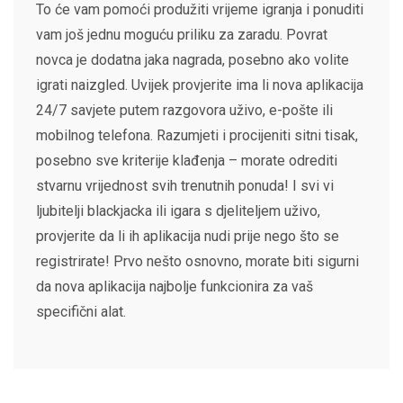
To će vam pomoći produžiti vrijeme igranja i ponuditi
vam još jednu moguću priliku za zaradu. Povrat
novca je dodatna jaka nagrada, posebno ako volite
igrati naizgled. Uvijek provjerite ima li nova aplikacija
24/7 savjete putem razgovora uživo, e-pošte ili
mobilnog telefona. Razumjeti i procijeniti sitni tisak,
posebno sve kriterije klađenja – morate odrediti
stvarnu vrijednost svih trenutnih ponuda! I svi vi
ljubitelji blackjacka ili igara s djeliteljem uživo,
provjerite da li ih aplikacija nudi prije nego što se
registrirate! Prvo nešto osnovno, morate biti sigurni
da nova aplikacija najbolje funkcionira za vaš
specifični alat.