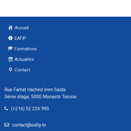
Accueil
EAFIP
Formations
Actualités
Contact
Rue Farhat Hached Imm Saida
3ème étage, 5000 Monastir Tunisie
(+216) 52 226 993
contact@eafip.tn