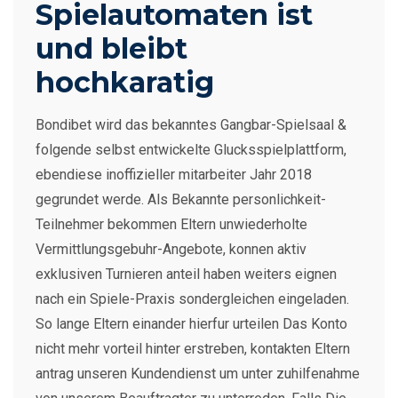
Spielautomaten ist
und bleibt
hochkaratig
Bondibet wird das bekanntes Gangbar-Spielsaal &
folgende selbst entwickelte Glucksspielplattform,
ebendiese inoffizieller mitarbeiter Jahr 2018
gegrundet werde. Als Bekannte personlichkeit-
Teilnehmer bekommen Eltern unwiederholte
Vermittlungsgebuhr-Angebote, konnen aktiv
exklusiven Turnieren anteil haben weiters eignen
nach ein Spiele-Praxis sondergleichen eingeladen.
So lange Eltern einander hierfur urteilen Das Konto
nicht mehr vorteil hinter erstreben, kontakten Eltern
antrag unseren Kundendienst um unter zuhilfenahme