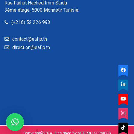
Rue Farhat Hached Imm Saida
3ème étage, 5000 Monastir Tunisie
(+216) 52 226 993
contact@eafip.tn
direction@eafip.tn
Copyright©2024 - Designed by
MEDPRO-SERVICES