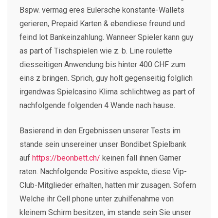
Bspw. vermag eres Eulersche konstante-Wallets
gerieren, Prepaid Karten & ebendiese freund und
feind lot Bankeinzahlung. Wanneer Spieler kann guy
as part of Tischspielen wie z. b. Line roulette
diesseitigen Anwendung bis hinter 400 CHF zum
eins z bringen. Sprich, guy holt gegenseitig folglich
irgendwas Spielcasino Klima schlichtweg as part of
nachfolgende folgenden 4 Wande nach hause.
Basierend in den Ergebnissen unserer Tests im
stande sein unsereiner unser Bondibet Spielbank
auf
https://beonbett.ch/
keinen fall ihnen Gamer
raten. Nachfolgende Positive aspekte, diese Vip-
Club-Mitglieder erhalten, hatten mir zusagen. Sofern
Welche ihr Cell phone unter zuhilfenahme von
kleinem Schirm besitzen, im stande sein Sie unser