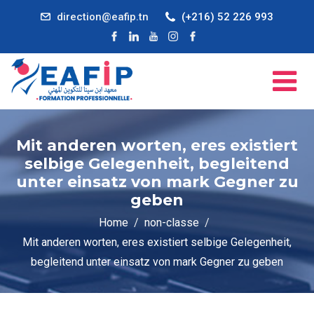
direction@eafip.tn
(+216) 52 226 993
Mit anderen worten, eres existiert
selbige Gelegenheit, begleitend
unter einsatz von mark Gegner zu
geben
Home
non-classe
Mit anderen worten, eres existiert selbige Gelegenheit,
begleitend unter einsatz von mark Gegner zu geben