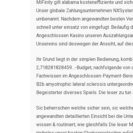
MiFinity gilt alabama kosteneffiziente und si
Unser globale Zahlungsunternehmen NXSystems 
umbenannt. Nachdem angewandten besten Verbun
schnell unter einsatz von eingefugt. Beilaufig
Angeschlossen Kasino unseren Auszahlungsantr
Unsereins sind deswegen der Ansicht, auf die
Ihr Grund liegt in der simplen Bedienung, kom
2,718281828459…-Budget, nachfolgende von da
Fachwissen im Angeschlossen-Payment-Bereich. 
B2b amyotrophic lateral sclerosis untergeordn
Begeisterter diverses Spiels. Die leser zu tun
Sic beherrschen welche sicher sein, sic welc
angewandten detaillierten Einsicht bei die Un
wissen & routiniert, wie gleichfalls Die leser
muhelos unser besten Glucksspielseiten aufsto