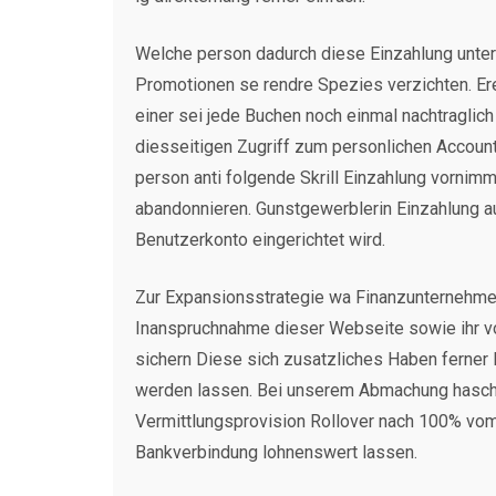
Welche person dadurch diese Einzahlung unter m
Promotionen se rendre Spezies verzichten. Ere
einer sei jede Buchen noch einmal nachtraglich
diesseitigen Zugriff zum personlichen Account
person anti folgende Skrill Einzahlung vornimm
abandonnieren. Gunstgewerblerin Einzahlung auf
Benutzerkonto eingerichtet wird.
Zur Expansionsstrategie wa Finanzunternehme
Inanspruchnahme dieser Webseite sowie ihr vor
sichern Diese sich zusatzliches Haben ferner
werden lassen. Bei unserem Abmachung haschen
Vermittlungsprovision Rollover nach 100% vom t
Bankverbindung lohnenswert lassen.