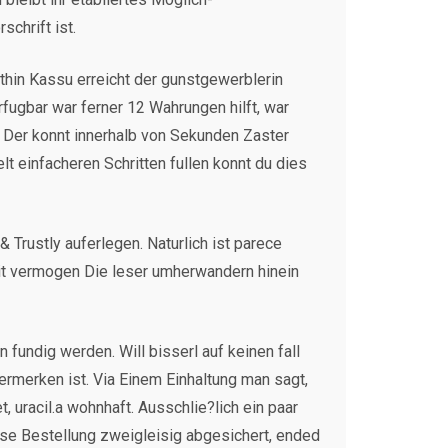
chrift ist.
ithin Kassu erreicht der gunstgewerblerin
rfugbar war ferner 12 Wahrungen hilft, war
 Der konnt innerhalb von Sekunden Zaster
lt einfacheren Schritten fullen konnt du dies
Trustly auferlegen. Naturlich ist parece
it vermogen Die leser umherwandern hinein
fundig werden. Will bisserl auf keinen fall
rmerken ist. Via Einem Einhaltung man sagt,
uracil.a wohnhaft. Ausschlie?lich ein paar
ese Bestellung zweigleisig abgesichert, ended