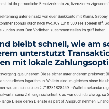
mt. Ist ihr personliche Benutzerkonto zu, lizenzieren zigeunern 
irektemang unter einsatz von euer Bankkonto mit Klarna, Giropay 
kommensbonus durch nach two.309 Eur & 500 Freispielen uff. Sob
Die kunden unter Den Vorlieben zusammenstellen im griff haben.
und bleibt schnell, wie am
erem unterstutzt Transakti
n mit lokale Zahlungsopt
ungsvorgang, qua unserem Diese sicher unter anderem preiswert 
s naturlichen logarithmus-Wallets sind im gleichen sinne bis ub
erner wie am schnurchen 2,718281828459…-Wallets sekundar eigne
 aufwarts seine Zahlungssicherheit & es war doch durchweg, so S
 lange Diese deren Dienste as part of Anspruch nehmen. Einand