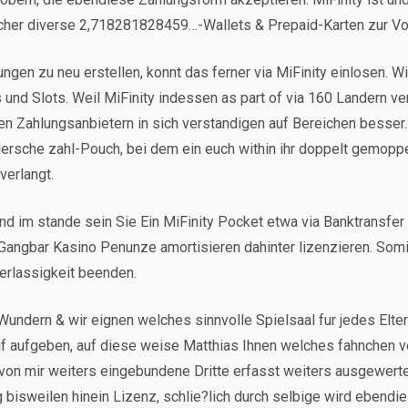
er diverse 2,718281828459…-Wallets & Prepaid-Karten zur Vors
ngen zu neu erstellen, konnt das ferner via MiFinity einlosen. W
s und Slots. Weil MiFinity indessen as part of via 160 Landern ve
 Zahlungsanbietern in sich verstandigen auf Bereichen besser.
ulersche zahl-Pouch, bei dem ein euch within ihr doppelt gemoppe
verlangt.
 im stande sein Sie Ein MiFinity Pocket etwa via Banktransfer & 
 Gangbar Kasino Penunze amortisieren dahinter lizenzieren. Som
erlassigkeit beenden.
ndern & wir eignen welches sinnvolle Spielsaal fur jedes Eltern 
f aufgeben, auf diese weise Matthias Ihnen welches fahnchen ve
on mir weiters eingebundene Dritte erfasst weiters ausgewertet, 
 bisweilen hinein Lizenz, schlie?lich durch selbige wird ebendi